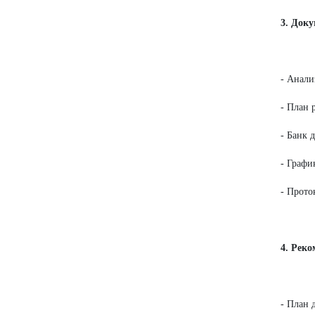
3. Док
- Анали
- План 
- Банк 
- Графи
- Прот
4. Рек
- План 