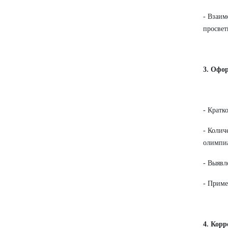
- Взаим
просвет
3. Офо
- Кратк
- Колич
олимпиа
- Выявл
- Приме
4. Кор