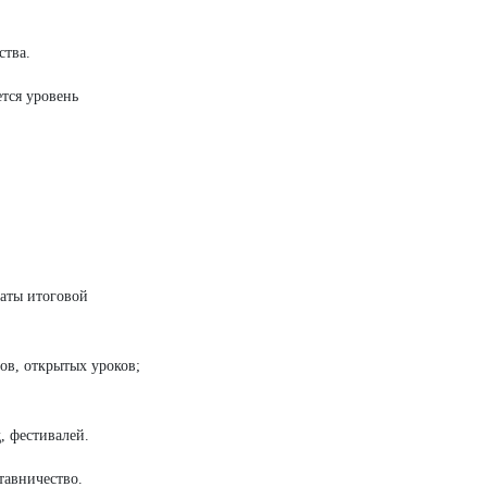
ства.
тся уровень
таты итоговой
ов, открытых уроков;
, фестивалей.
тавничество.