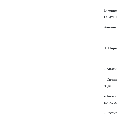
В конце
следующ
Анализ
1. Пор
- Анали
- Оцени
задач.
- Анали
конкурс
- Рассм