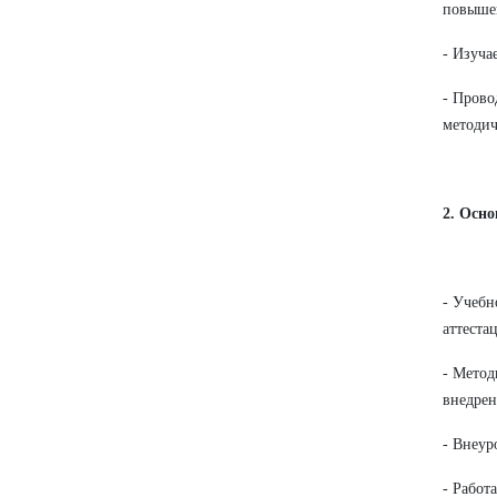
повыше
- Изуча
- Прово
методич
2. Осн
- Учебн
аттеста
- Метод
внедрен
- Внеур
- Работ