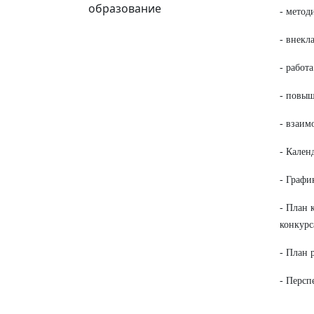
образование
- метод
- внекл
- работ
- повыш
- взаим
- Кален
- Графи
- План 
конкурс
- План 
- Персп