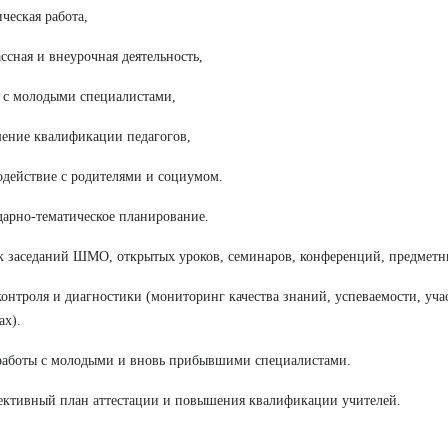
ическая работа,
ассная и внеурочная деятельность,
а с молодыми специалистами,
ение квалификации педагогов,
одействие с родителями и социумом.
дарно-тематическое планирование.
к заседаний ШМО, открытых уроков, семинаров, конференций, предметн
контроля и диагностики (мониторинг качества знаний, успеваемости, уча
ах).
работы с молодыми и вновь прибывшими специалистами.
ективный план аттестации и повышения квалификации учителей.