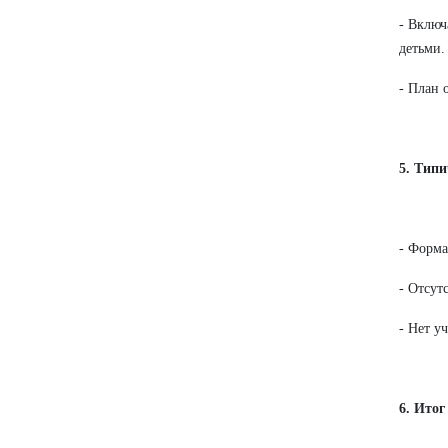
- Включ
детьми.
- План 
5. Тип
- Форма
- Отсут
- Нет у
6. Итог