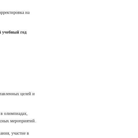
орректировка на
 учебный год
тавленных целей и
 в олимпиадах,
ссных мероприятий.
ания, участие в