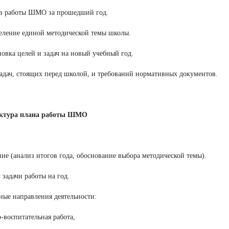
из работы ШМО за прошедший год.
еление единой методической темы школы.
новка целей и задач на новый учебный год.
задач, стоящих перед школой, и требований нормативных документов.
уктура плана работы ШМО
ние (анализ итогов года, обоснование выбора методической темы).
и задачи работы на год.
ные направления деятельности:
о-воспитательная работа,