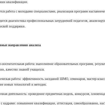
нии квалификации.
ется работа с молодыми специалистами, реализация программ наставниче
дится диагностика профессиональных затруднений педагогов, анализируе
еской поддержки.
овные направления анализа
о-воспитательная работа: выполнение образовательных программ, резуль
ции, качество знаний учащихся.
ическая работа: эффективность заседаний ШМО, семинаров, мастер-класс
ие новых технологий и методик.
очная деятельность: проведение предметных недель, конкурсов, олимпиад
а с кадрами: повышение квалификации, аттестация, самообразование, нас