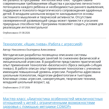
Актуальность программы "Интеллектика плюс" продиктована
современными требованиями общества к раскрытию личностного
потенциала каждого ребёнка и необходимостью раннего выявления,
поддержки и психолого-педагогического сопровождения одарённых
детей. В младшем школьном возрасте закладываются основы
системного мышления и творческой активности. Отсутствие
своевременной развивающей среды может привести к угасанию
природных способностей. Программа позволяет создать условия для
реализации интеллектуальног
Опубликовано: 01.08.2026
Технология: «Ящик гнева» (Работа с агрессией)
Автор: Николенко Екатерина Алексеевна
Методическая разработка посвящена описанию системы
коррекционно-развивающих занятий по снижению физической и
эмоциональной агрессии. В разработке представлен практический
опыт применения технологии «Безопасного сброса эмоций» («Ящик
гнева»). В работе описан опыт применения технологии с учеником
имеющим повышенный уровень агрессии. Разработка адресована
школьным психологам, педагогам-дефектологам и тьюторам.
Ключевые слова: агрессия, саморегуляция, творческие техники,
младший школьный возраст, ад
Опубликовано: 21.07.2026
Мастер-класс «Диагностика особенностей межличностных
отношений у детей с ограниченными возможностями
здоровья с помощью методики СОМОР»