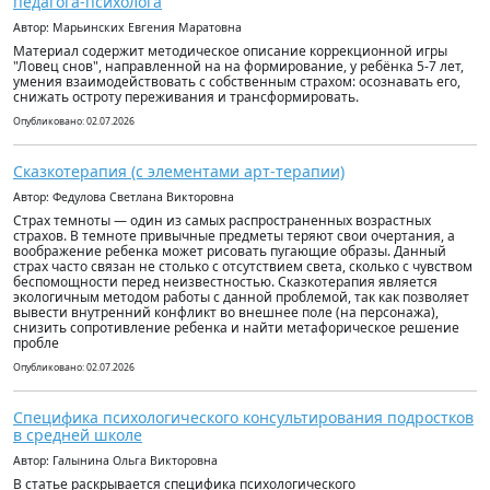
педагога-психолога
Автор: Марьинских Евгения Маратовна
Материал содержит методическое описание коррекционной игры
"Ловец снов", направленной на на формирование, у ребёнка 5-7 лет,
умения взаимодействовать с собственным страхом: осознавать его,
снижать остроту переживания и трансформировать.
Опубликовано: 02.07.2026
Сказкотерапия (с элементами арт-терапии)
Автор: Федулова Светлана Викторовна
Страх темноты — один из самых распространенных возрастных
страхов. В темноте привычные предметы теряют свои очертания, а
воображение ребенка может рисовать пугающие образы. Данный
страх часто связан не столько с отсутствием света, сколько с чувством
беспомощности перед неизвестностью. Сказкотерапия является
экологичным методом работы с данной проблемой, так как позволяет
вывести внутренний конфликт во внешнее поле (на персонажа),
снизить сопротивление ребенка и найти метафорическое решение
пробле
Опубликовано: 02.07.2026
Специфика психологического консультирования подростков
в средней школе
Автор: Галынина Ольга Викторовна
В статье раскрывается специфика психологического