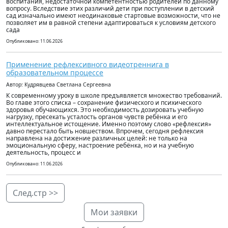
воспитания, недостаточной компетентностью родителей по данному
вопросу. Вследствие этих различий дети при поступлении в детский
сад изначально имеют неодинаковые стартовые возможности, что не
позволяет им в равной степени адаптироваться к условиям детского
сада
Опубликовано: 11.06.2026
Применение рефлексивного видеотреннига в
образовательном процессе
Автор: Кудрявцева Светлана Сергеевна
К современному уроку в школе предъявляется множество требований.
Во главе этого списка – сохранение физического и психического
здоровья обучающихся. Это необходимость дозировать учебную
нагрузку, пресекать усталость органов чувств ребёнка и его
интеллектуальное истощение. Именно поэтому слово «рефлексия»
давно перестало быть новшеством. Впрочем, сегодня рефлексия
направлена на достижение различных целей: не только на
эмоциональную сферу, настроение ребёнка, но и на учебную
деятельность, процесс и
Опубликовано: 11.06.2026
След.стр >>
Мои заявки