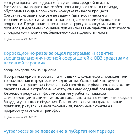
консультирования подростков в условиях средней школы.
Рассмотрены возрастные особенности подросткового периода,
обусловливающие сложность консультативного процесса.
Охарактеризованы основные задачи (диагностическая и
терапевтическая) и типичные запросы, с которыми обращаются
подростки. Представлена поэтапная структура консультативного
процесса, выделены ключевые принципы взаимодействия психолога
с подростком (принятие, безоценочность, диалогичность
Опубликовано: 28.06.2026
Коррекционно-развивающая программа «Развитие
эмоционально-личностной сферы детей с ОВЗ средствами
песочной терапии»
Автор: Комарова Алина Юрьевна
Программа ориентирована на младших школьников с повышенной
тревожностью и трудностями адаптации. Основной инструмент
- песочная терапия как безопасный способ невербального выражения
переживаний и отработки конструктивных моделей поведения.
Ключевой результат - формирование у ребёнка навыков
саморегуляции и снижение эмоционального напряжения, что создаёт
базу для успешного обучения. В занятия включены дыхательные
практики, ритуалы начала/окончания, песочные сюжеты на
проработку страхов и трансфор
Опубликовано: 28.06.2026
Аутоагрессивное поведение в пубертатном периоде