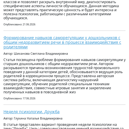
классов и позволяет раскрыть внутренний мир, диагностировать
специфические аспекты личности обучающихся. Данная методика
может представлять практическую ценность и будет интересна и
полезна психологам, работающим с различными категориями
обучающихся.
Опубликовано: 21.06.2026
Формирование навыков саморегуляции у дошкольников с
общим недоразвитием речи в процессе взаимодействия с
родителями
Автор: Шиханова Светлана Владимировна
Статья посвящена проблеме формирования навыков саморегуляции у
старших дошкольников с общим недоразвитием речи. Автором
раскрываются причины возникновения трудностей произвольного
поведения у данной категории детей, обосновывается ведущая роль
родителей в коррекционном процессе. Представлена авторская
система работы, включающая диагностику нарушений
саморегуляции, обучение родителей специальным техникам
взаимодействия, совместные игровые занятия и закрепление
полученных навыков в повседневной жиз
Опубликовано: 17.06.2026
Неделя психологии. Дружба
Автор: Глухина Наталья Владимировна
В статье представлен вариант проведения недели психологии на
тему "Дружба". Цель: совершенствование умений взаимодействия со