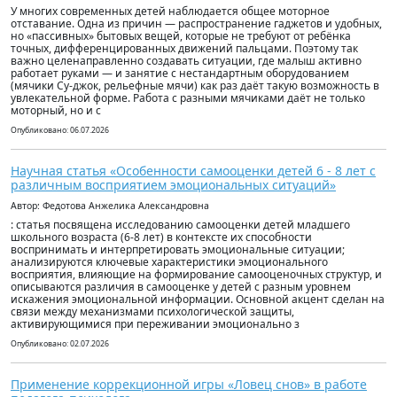
У многих современных детей наблюдается общее моторное
отставание. Одна из причин — распространение гаджетов и удобных,
но «пассивных» бытовых вещей, которые не требуют от ребёнка
точных, дифференцированных движений пальцами. Поэтому так
важно целенаправленно создавать ситуации, где малыш активно
работает руками — и занятие с нестандартным оборудованием
(мячики Су-джок, рельефные мячи) как раз даёт такую возможность в
увлекательной форме. Работа с разными мячиками даёт не только
моторный, но и с
Опубликовано: 06.07.2026
Научная статья «Особенности самооценки детей 6 - 8 лет с
различным восприятием эмоциональных ситуаций»
Автор: Федотова Анжелика Александровна
: статья посвящена исследованию самооценки детей младшего
школьного возраста (6-8 лет) в контексте их способности
воспринимать и интерпретировать эмоциональные ситуации;
анализируются ключевые характеристики эмоционального
восприятия, влияющие на формирование самооценочных структур, и
описываются различия в самооценке у детей с разным уровнем
искажения эмоциональной информации. Основной акцент сделан на
связи между механизмами психологической защиты,
активирующимися при переживании эмоционально з
Опубликовано: 02.07.2026
Применение коррекционной игры «Ловец снов» в работе