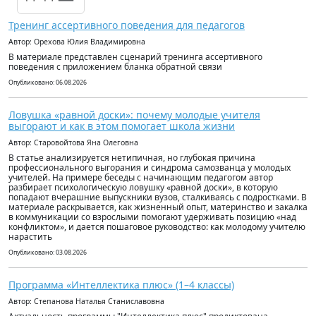
Тренинг ассертивного поведения для педагогов
Автор: Орехова Юлия Владимировна
В материале представлен сценарий тренинга ассертивного
поведения с приложением бланка обратной связи
Опубликовано: 06.08.2026
Ловушка «равной доски»: почему молодые учителя
выгорают и как в этом помогает школа жизни
Автор: Старовойтова Яна Олеговна
В статье анализируется нетипичная, но глубокая причина
профессионального выгорания и синдрома самозванца у молодых
учителей. На примере беседы с начинающим педагогом автор
разбирает психологическую ловушку «равной доски», в которую
попадают вчерашние выпускники вузов, сталкиваясь с подростками. В
материале раскрывается, как жизненный опыт, материнство и закалка
в коммуникации со взрослыми помогают удерживать позицию «над
конфликтом», и дается пошаговое руководство: как молодому учителю
нарастить
Опубликовано: 03.08.2026
Программа «Интеллектика плюс» (1–4 классы)
Автор: Степанова Наталья Станиславовна