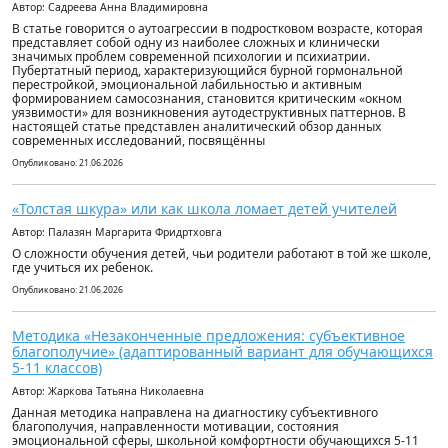
Автор: Садреева Анна Владимировна
В статье говорится о аутоагрессии в подростковом возрасте, которая
представляет собой одну из наиболее сложных и клинически
значимых проблем современной психологии и психиатрии.
Пубертатный период, характеризующийся бурной гормональной
перестройкой, эмоциональной лабильностью и активным
формированием самосознания, становится критическим «окном
уязвимости» для возникновения аутодеструктивных паттернов. В
настоящей статье представлен аналитический обзор данных
современных исследований, посвящённы
Опубликовано: 21.06.2026
«Толстая шкура» или как школа ломает детей учителей
Автор: Палазян Маргарита Фридртховга
О сложности обучения детей, чьи родители работают в той же школе,
где учиться их ребенок.
Опубликовано: 21.06.2026
Методика «Незаконченные предложения: субъективное
благополучие» (адаптированный вариант для обучающихся
5-11 классов)
Автор: Жаркова Татьяна Николаевна
Данная методика направлена на диагностику субъективного
благополучия, направленности мотивации, состояния
эмоциональной сферы, школьной комфортности обучающихся 5-11