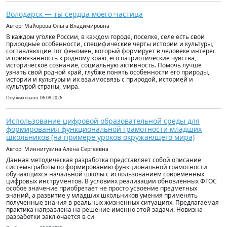
Володарск — ты сердца моего частица
Автор: Майорова Ольга Владимировна
В каждом уголке России, в каждом городе, поселке, селе есть свои
природные особенности, специфические черты истории и культуры,
составляющие тот феномен, который формирует в человеке интерес
и привязанность к родному краю, его патриотические чувства,
историческое сознание, социальную активность. Помочь лучше
узнать свой родной край, глубже понять особенности его природы,
истории и культуры и их взаимосвязь с природой, историей и
культурой страны, мира.
Опубликовано: 06.08.2026
Использование цифровой образовательной среды для
формирования функциональной грамотности младших
школьников (на примере уроков окружающего мира)
Автор: Миннигузина Алёна Сергеевна
Данная методическая разработка представляет собой описание
системы работы по формированию функциональной грамотности
обучающихся начальной школы с использованием современных
цифровых инструментов. В условиях реализации обновлённых ФГОС
особое значение приобретает не просто усвоение предметных
знаний, а развитие у младших школьников умения применять
полученные знания в реальных жизненных ситуациях. Предлагаемая
практика направлена на решение именно этой задачи. Новизна
разработки заключается в си