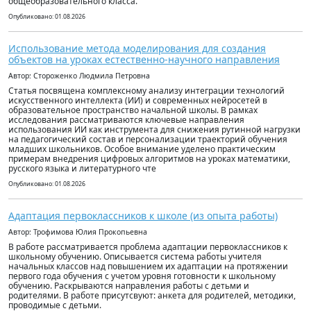
общеобразовательного класса.
Опубликовано: 01.08.2026
Использование метода моделирования для создания
объектов на уроках естественно-научного направления
Автор: Стороженко Людмила Петровна
Статья посвящена комплексному анализу интеграции технологий
искусственного интеллекта (ИИ) и современных нейросетей в
образовательное пространство начальной школы. В рамках
исследования рассматриваются ключевые направления
использования ИИ как инструмента для снижения рутинной нагрузки
на педагогический состав и персонализации траекторий обучения
младших школьников. Особое внимание уделено практическим
примерам внедрения цифровых алгоритмов на уроках математики,
русского языка и литературного чте
Опубликовано: 01.08.2026
Адаптация первоклассников к школе (из опыта работы)
Автор: Трофимова Юлия Прокопьевна
В работе рассматривается проблема адаптации первоклассников к
школьному обучению. Описывается система работы учителя
начальных классов над повышением их адаптации на протяжении
первого года обучения с учетом уровня готовности к школьному
обучению. Раскрываются направления работы с детьми и
родителями. В работе присутсвуют: анкета для родителей, методики,
проводимые с детьми.