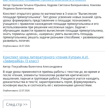
Автор: Ефимова Татьяна Юрьевна, Кедрова Светлана Валерьяновна, Комлева
Людмила Валентиновна
Конспект открытого урока по математике в 3 классе "Вычисление
площади прямоугольника". Тип урока: усвоение новых знаний. Цель
урока: формировать представление о площади; познакомить
учащихся с правилом нахождения площади прямоугольника и его
использованием при решении несложных задач. Задачи: •
обучающие: вывести правило вычисления площади прямоугольника,
знать термины «длина», «ширина»; уметь вычислять площадь
прямоугольника; решать задачи разными способами; • развивающие:
развивать логичес
Опубликовано: 26.07.2026
Конспект урока литературного чтения Куприн А.И.
«Завирайка» (3 класс)
Автор: Покусайлова Валентина Александровна
В ходе урока применяются приёмы работы с текстом до, во время и
после чтения, элементы технологии развития критического
мышления, парная и групповая работа. Учащиеся учатся находить
доказательства в тексте, характеризовать героя, формулировать
основную мысль и соотносить её с жизненными ценностями.
Опубликовано: 22.07.2026
След.стр >>