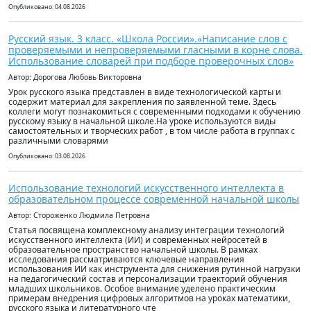
Опубликовано: 04.08.2026
Русский язык. 3 класс. «Школа России».«Написание слов с
проверяемыми и непроверяемыми гласными в корне слова.
Использование словарей при подборе проверочных слов»
Автор: Дорогова Любовь Викторовна
Урок русского языка представлен в виде технологической карты и
содержит материал для закрепления по заявленной теме. Здесь
коллеги могут познакомиться с современными подходами к обучению
русскому языку в начальной школе.На уроке используются виды
самостоятельных и творческих работ , в том числе работа в группах с
различными словарями
Опубликовано: 03.08.2026
Использование технологий искусственного интеллекта в
образовательном процессе современной начальной школы
Автор: Стороженко Людмила Петровна
Статья посвящена комплексному анализу интеграции технологий
искусственного интеллекта (ИИ) и современных нейросетей в
образовательное пространство начальной школы. В рамках
исследования рассматриваются ключевые направления
использования ИИ как инструмента для снижения рутинной нагрузки
на педагогический состав и персонализации траекторий обучения
младших школьников. Особое внимание уделено практическим
примерам внедрения цифровых алгоритмов на уроках математики,
русского языка и литературного чте