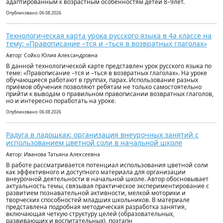
адаптированным к возрастным особенностям детей 8–9лет.
Опубликовано: 06.08.2026
Технологическая карта урока русского языка в 4а классе на
тему: «Правописание –тся и –ться в возвратных глаголах»
Автор: Сойко Юлия Александровна
В данной технологической карте представлен урок русского языка по
теме: «Правописание –тся и –ться в возвратных глаголах». На уроке
обучающиеся работают в группах, парах. Использование разных
приёмов обучения позволяют ребятам не только самостоятельно
прийти к выводам о правильном правописании возвратных глаголов,
но и интересно поработать на уроке.
Опубликовано: 06.08.2026
Радуга в ладошках: организация внеурочных занятий с
использованием цветной соли в начальной школе
Автор: Иванова Татьяна Алексеевна
В работе рассматривается потенциал использования цветной соли
как эффективного и доступного материала для организации
внеурочной деятельности в начальной школе. Автор обосновывает
актуальность темы, связывая практическое экспериментирование с
развитием познавательной активности, мелкой моторики и
творческих способностей младших школьников. В материале
представлена подробная методическая разработка занятия,
включающая четкую структуру целей (образовательных,
развивающих и воспитательных), поэтапн