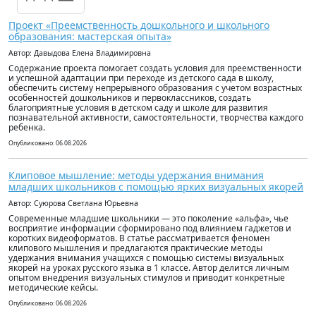
Проект «Преемственность дошкольного и школьного
образования: мастерская опыта»
Автор: Давыдова Елена Владимировна
Содержание проекта помогает создать условия для преемственности
и успешной адаптации при переходе из детского сада в школу,
обеспечить систему непрерывного образования с учетом возрастных
особенностей дошкольников и первоклассников, создать
благоприятные условия в детском саду и школе для развития
познавательной активности, самостоятельности, творчества каждого
ребенка.
Опубликовано: 06.08.2026
Клиповое мышление: методы удержания внимания
младших школьников с помощью ярких визуальных якорей
Автор: Суюрова Светлана Юрьевна
Современные младшие школьники — это поколение «альфа», чье
восприятие информации сформировано под влиянием гаджетов и
коротких видеоформатов. В статье рассматривается феномен
клипового мышления и предлагаются практические методы
удержания внимания учащихся с помощью системы визуальных
якорей на уроках русского языка в 1 классе. Автор делится личным
опытом внедрения визуальных стимулов и приводит конкретные
методические кейсы.
Опубликовано: 06.08.2026