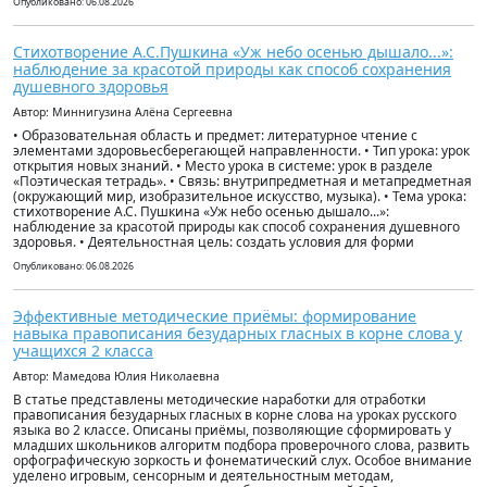
Опубликовано: 06.08.2026
Стихотворение А.С.Пушкина «Уж небо осенью дышало...»:
наблюдение за красотой природы как способ сохранения
душевного здоровья
Автор: Миннигузина Алёна Сергеевна
• Образовательная область и предмет: литературное чтение с
элементами здоровьесберегающей направленности. • Тип урока: урок
открытия новых знаний. • Место урока в системе: урок в разделе
«Поэтическая тетрадь». • Связь: внутрипредметная и метапредметная
(окружающий мир, изобразительное искусство, музыка). • Тема урока:
стихотворение А.С. Пушкина «Уж небо осенью дышало...»:
наблюдение за красотой природы как способ сохранения душевного
здоровья. • Деятельностная цель: создать условия для форми
Опубликовано: 06.08.2026
Эффективные методические приёмы: формирование
навыка правописания безударных гласных в корне слова у
учащихся 2 класса
Автор: Мамедова Юлия Николаевна
В статье представлены методические наработки для отработки
правописания безударных гласных в корне слова на уроках русского
языка во 2 классе. Описаны приёмы, позволяющие сформировать у
младших школьников алгоритм подбора проверочного слова, развить
орфографическую зоркость и фонематический слух. Особое внимание
уделено игровым, сенсорным и деятельностным методам,