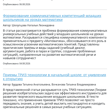
Опубликовано: 06.08.2026
Формирование коммуникативных компетенций младших
школьников на уроках математики
Автор: Шелупцова Наталья Леонидовна
В статье рассматривается проблема формирования коммуникативных
универсальных учебных действий у младших школьников на уроках
математики. Раскрывается специфика коммуникативного компонента
применительно к предмету «Математика», обосновывается его роль в
осмысленном усвоении математических понятий. Представлены
практические приёмы и виды заданий (учебный диалог,
аргументация, работа в парах и группах, создание проблемных
ситуаций), направленные на развитие математической речи и
навыков сотрудничест
Опубликовано: 04.08.2026
Приемы ТРИЗ технологии в начальной школе: от удивления
к открытию
Автор: Бурдова Татьяна Анатольевна, Вочканова Татьяна Владимировна
В представленной статье раскрывается суть ТРИЗ-технологии (Теории
решения изобретательских задач) как эффективного инструмента для
развития творческого мышления младших школьников. В тексте
показано, что применение приемов ТРИЗ позволяет не просто
передавать знания, а учить детей мыслить нестандартно и находить
оригинальные решения в самых разных учебных ситуациях.