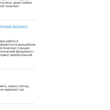
 успеха- даже слабые
ные получают
зочный экспресс:
кую работу в
равляются на волшебном
матические станции,
ологический фундамент»
формат увлекательной
жить, нужно солнце,
они окружают нас