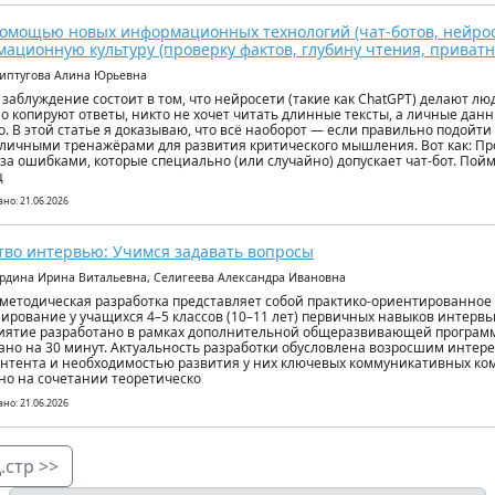
помощью новых информационных технологий (чат-ботов, нейро
ационную культуру (проверку фактов, глубину чтения, приватн
риптугова Алина Юрьевна
 заблуждение состоит в том, что нейросети (такие как ChatGPT) делают лю
о копируют ответы, никто не хочет читать длинные тексты, а личные дан
о. В этой статье я доказываю, что всё наоборот — если правильно подойти 
тличными тренажёрами для развития критического мышления. Вот как: Пр
 за ошибками, которые специально (или случайно) допускает чат-бот. П
ц
но: 21.06.2026
тво интервью: Учимся задавать вопросы
урдина Ирина Витальевна, Селигеева Александра Ивановна
методическая разработка представляет собой практико-ориентированное
ирование у учащихся 4–5 классов (10–11 лет) первичных навыков интерв
ятие разработано в рамках дополнительной общеразвивающей программ
ано на 30 минут. Актуальность разработки обусловлена возросшим интер
нтента и необходимостью развития у них ключевых коммуникативных ко
но на сочетании теоретическо
но: 21.06.2026
.стр >>