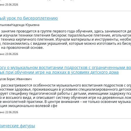
но: 25.06.2026
ый урок по бисероплетению
КопыловаНадежда Юрьевна
 занятие проводится в группе первого года обучения, здесь занимаются дет
ти изучали техники плетения бисером: параллельное плетение, игольчато
, техника кирпичного плетения. Изучали материалы и инструменты, необх
, познакомились с видами украшений, которые можно изготовить из бисе
 на проволочной основе.
но: 23.06.2026
осу о музыкальном воспитании подростков с ограниченными в
ья при обучении игре на ложках в условиях детского дома
русов Борис Иванович
е рассматриваются особенности музыкального воспитания подростков с 
остями здоровья, проживающих в условиях специализированного детског
рует специфику педагогической работы с детьми, имеющими задержку пс
о и восьмого вида, и описывает систему обучения игре на деревянных ло
е многолетней практики. В центре внимания – не только освоение музыка
кция эмоционально-волевой сфе
но: 22.06.2026
рические фигуры