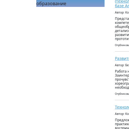
(техно
образование
базе A
Автор: К
Предста
компете
общеобр
детализ
развити
прототи
Опубликова
Развит
Автор: Б
Работа 
Заинтер
прочувс
хореогр
необход
Опубликова
Технол
Автор: К
Предлож
практик
восприн