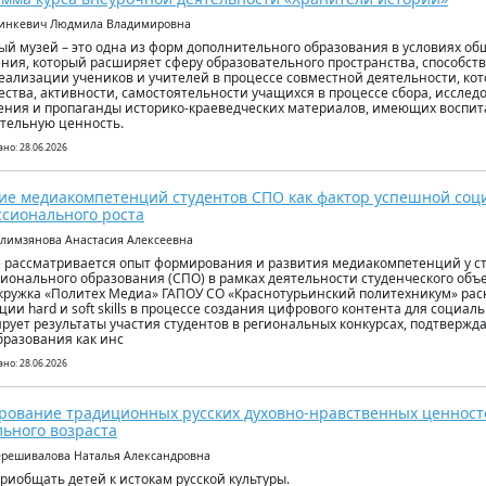
Шинкевич Людмила Владимировна
й музей – это одна из форм дополнительного образования в условиях о
ния, который расширяет сферу образовательного пространства, способс
еализации учеников и учителей в процессе совместной деятельности, кот
ества, активности, самостоятельности учащихся в процессе сбора, исслед
ния и пропаганды историко-краеведческих материалов, имеющих воспит
тельную ценность.
но: 28.06.2026
ие медиакомпетенций студентов СПО как фактор успешной соц
сионального роста
алимзянова Анастасия Алексеевна
е рассматривается опыт формирования и развития медиакомпетенций у ст
ионального образования (СПО) в рамках деятельности студенческого объ
кружка «Политех Медиа» ГАПОУ СО «Краснотурьинский политехникум» рас
ции hard и soft skills в процессе создания цифрового контента для социал
рует результаты участия студентов в региональных конкурсах, подтверж
разования как инс
но: 28.06.2026
ование традиционных русских духовно-нравственных ценност
ьного возраста
ерешивалова Наталья Александровна
ель – приобщать детей к истокам русской культуры.