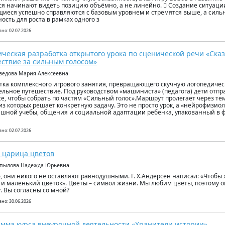
я начинают видеть позицию объёмно, а не линейно.  Создание ситуации
иеся успешно справляются с базовым уровнем и стремятся выше, а силь
ость для роста в рамках одного з
но: 02.07.2026
ческая разработка открытого урока по сценической речи «Ска
ствие за сильным голосом»
ведова Мария Алексеевна
тка комплексного игрового занятия, превращающего скучную логопедичес
ельное путешествие. Под руководством «машиниста» (педагога) дети отп
се, чтобы собрать по частям «Сильный голос».Маршрут пролегает через те
из которых решает конкретную задачу. Это не просто урок, а «нейрофизи
ешной учебы, общения и социальной адаптации ребенка, упакованный в 
но: 02.07.2026
 царица цветов
опылова Надежда Юрьевна
, они никого не оставляют равнодушными. Г. Х.Андерсен написал: «Чтобы 
 и маленький цветок». Цветы – символ жизни. Мы любим цветы, поэтому 
. Вы согласны со мной?
но: 30.06.2026
мма курса внеурочной деятельности «Хранители истории»