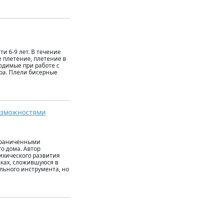
и 6-9 лет. В течение
е плетение, плетение в
одимые при работе с
ра. Плели бисерные
озможностями
ограниченными
о дома. Автор
ихического развития
жках, сложившуюся в
льного инструмента, но