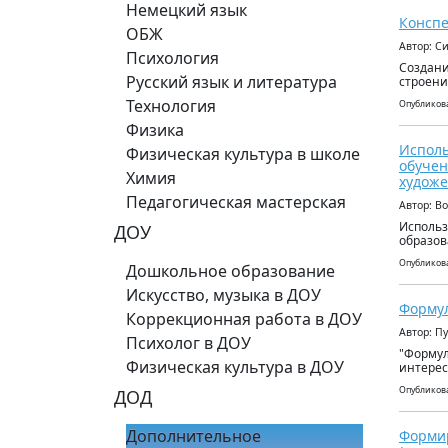
Немецкий язык
Конспе
ОБЖ
Автор: С
Психология
Создани
Русский язык и литература
строени
Технология
Опубликова
Физика
Исполь
Физическая культура в школе
обучен
Химия
художе
Педагогическая мастерская
Автор: В
Использ
ДОУ
образов
Опубликова
Дошкольное образование
Искусство, музыка в ДОУ
Форму
Коррекционная работа в ДОУ
Автор: П
Психолог в ДОУ
"Формул
Физическая культура в ДОУ
интерес
Опубликова
ДОД
Дополнительное
Формир