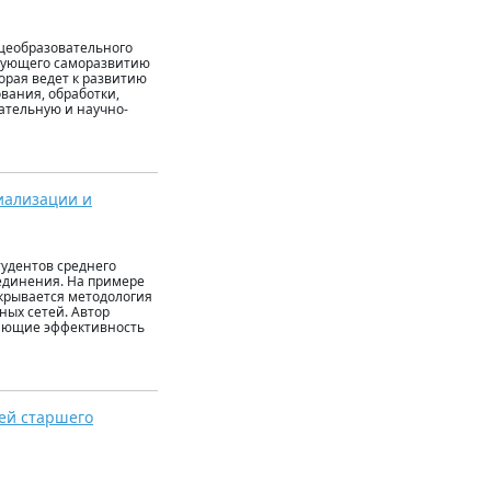
бщеобразовательного
твующего саморазвитию
орая ведет к развитию
ования, обработки,
ательную и научно-
иализации и
удентов среднего
единения. На примере
крывается методология
ьных сетей. Автор
дающие эффективность
ей старшего