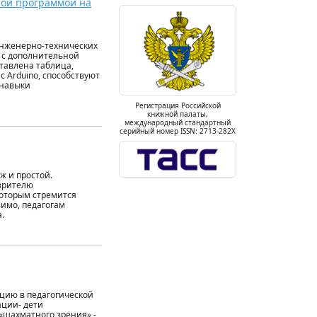
ной программой на
нженерно-технических
 с дополнительной
тавлена таблица,
 Arduino, способствуют
 навыки
Регистрация Российской
книжной палаты,
международный стандартный
серийный номер ISSN: 2713-282X
ж и простой.
 зрителю
 которым стремится
вимо, педагогам
.
цию в педагогической
ции- дети
 «шахматного зрения» -