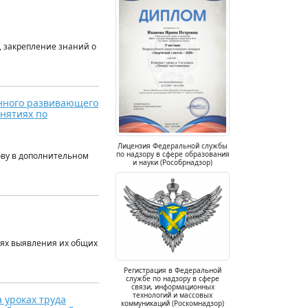
, закрепление знаний о
нного развивающего
анятиях по
Лицензия Федеральной службы
по надзору в сфере образования
ову в дополнительном
и науки (Рособрнадзор)
лях выявления их общих
Регистрация в Федеральной
службе по надзору в сфере
связи, информационных
технологий и массовых
уроках труда
коммуникаций (Роскомнадзор)