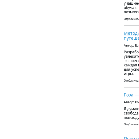
учащиес
обучающ
возможн
Опубликова
Методи
путеше
Автор: Ш
Разрабо
увлекат
экспрес
каждая 
для усп
игры.
Опубликова
Роза —
Автор: К
Я думаю
свобода
повсюду
Опубликова
Програ