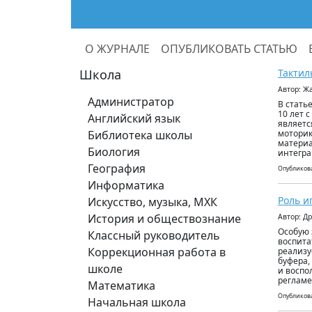
О ЖУРНАЛЕ
ОПУБЛИКОВАТЬ СТАТЬЮ
Школа
Тактил
Автор: Ж
Администратор
В стать
10 лет 
Английский язык
являетс
Библиотека школы
моторик
материа
Биология
интегра
География
Опубликова
Информатика
Роль и
Искусство, музыка, МХК
История и обществознание
Автор: Д
Особую 
Классный руководитель
воспита
Коррекционная работа в
реализу
буфера,
школе
и воспо
регламе
Математика
Опубликова
Начальная школа