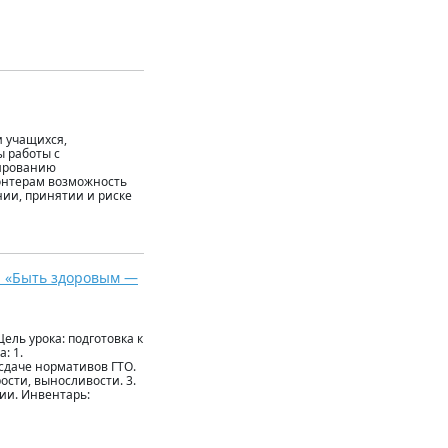
и учащихся,
 работы с
мированию
лонтерам возможность
нии, принятии и риске
 «Быть здоровым —
ель урока: подготовка к
: 1.
сдаче нормативов ГТО.
ости, выносливости. 3.
ии. Инвентарь: