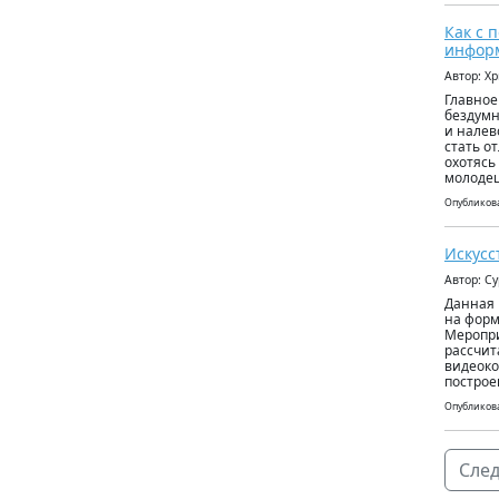
Как с 
информ
Автор: Х
Главное
бездумн
и налев
стать о
охотясь
молоде
Опубликова
Искусс
Автор: С
Данная 
на форм
Меропри
рассчит
видеоко
построе
Опубликова
След