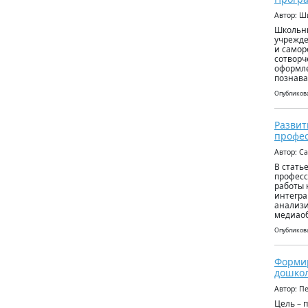
Автор: 
Школьны
учрежде
и самор
сотворч
оформле
познава
Опубликова
Развит
профес
Автор: С
В стать
професс
работы 
интегра
анализи
медиаоб
Опубликова
Формир
дошкол
Автор: П
​​​​​​​Ц