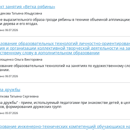
кт занятия «Ветка рябины»
идякова Татьяна Ильдусовна
е выразительного образа грозди рябины в технике объемной аппликации
и дерева и его ягодах.
но: 06.07.2026
зование образовательных технологий личностно-ориентирова
ия и организации коллективной творческой деятельности на з
ственному слову в дополнительном образовании
олощенко Ольга Викторовна
ование образовательных технологий на занятиях по художественному сл
ании.
но: 06.07.2026
ла дружбы
упкова Татьяна Сергеевна
а дружбы" - прием, используемый педагогами при знакомстве детей, в це
ов, формирования дружеских групп
но: 05.07.2026
ование инженерно-технических компетенций обучающихся на 