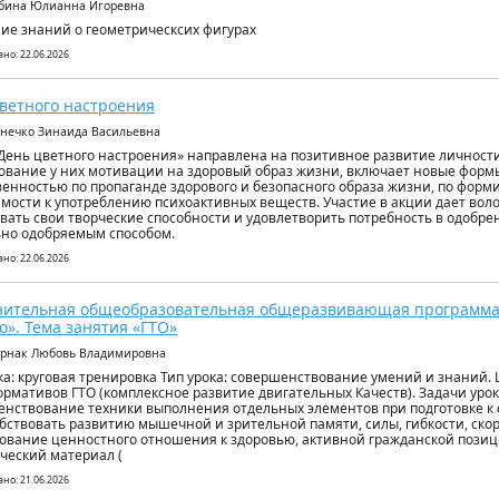
убина Юлианна Игоревна
ие знаний о геометрическсих фигурах
но: 22.06.2026
ветного настроения
енечко Зинаида Васильевна
День цветного настроения» направлена на позитивное развитие личност
вание у них мотивации на здоровый образ жизни, включает новые формы
енностью по пропаганде здорового и безопасного образа жизни, по фор
мости к употреблению психоактивных веществ. Участие в акции дает во
вать свои творческие способности и удовлетворить потребность в одобре
но одобряемым способом.
но: 22.06.2026
нительная общеобразовательная общеразвивающая программа
о». Тема занятия «ГТО»
урнак Любовь Владимировна
ка: круговая тренировка Тип урока: совершенствование умений и знаний. Ц
ормативов ГТО (комплексное развитие двигательных Качеств). Задачи урока
нствование техники выполнения отдельных элементов при подготовке к 
обствовать развитию мышечной и зрительной памяти, силы, гибкости, скор
вание ценностного отношения к здоровью, активной гражданской позиц
ческий материал (
но: 21.06.2026