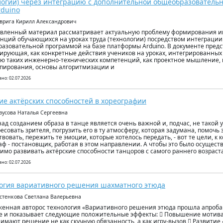
логии) через интеграцию с дополнительной общеобразователь
rduino
оврига Кирилл Александрович
вленный материал рассматривает актуальную проблему формирования и
нций обучающихся на уроках труда (технологии) посредством интеграции
азовательной программой на базе платформы Arduino. В документе предс
ирующая, как конкретные действия учеников на уроках, интегрированных с
ю таких инженерно-технических компетенций, как проектное мышление,
пирования, основы алгоритмизации и
но: 02.07.2026
ие актёрских способностей в хореографии
езусова Наталья Сергеевна
над созданием образа в танце является очень важной и, подчас, не такой у
есовать зрителя, погрузить его в ту атмосферу, которая задумана, помочь
твовать, пережить те эмоции, которые хотелось передать, - вот те цели, к
аф - постановщик, работая в этом направлении. А чтобы это было осущест
имо развивать актёрские способности танцоров с самого раннего возраста
но: 02.07.2026
огия вариативного решения шахматного этюда
остенкова Светлана Валерьевна
енная авторос технология «Вариативного решения этюда прошла апроба
е и показывает следующие положительные эффекты:  Повышение мотива
имают решение не как скучную обязанность, а как игру-вызов  Развитие