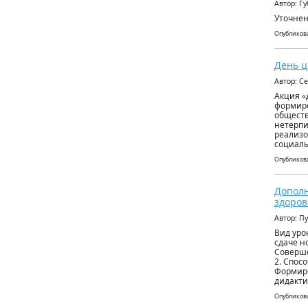
Автор: Г
Уточнен
Опубликова
День ц
Автор: С
Акция «
формиро
обществ
нетерпи
реализо
социаль
Опубликова
Допол
здоров
Автор: П
Вид уро
сдаче н
Соверше
2. Спос
Формиро
дидакти
Опубликова