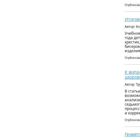
Опубликова
Итогов
Автор: 
Учебное
года де
крестик
бисером
изделия
Опубликова
К вопр
здоров
Автор: Т
В стать
возможн
анализи
седьмог
процесс
и корре
Опубликова
Геомет