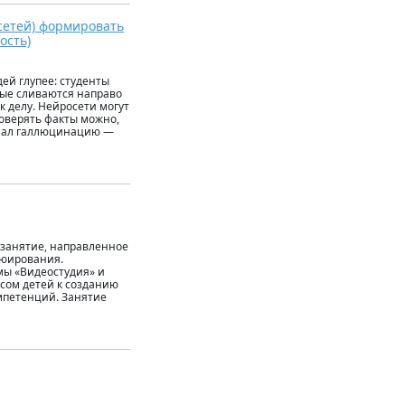
сетей) формировать
ость)
дей глупее: студенты
ные сливаются направо
к делу. Нейросети могут
оверять факты можно,
оймал галлюцинацию —
 занятие, направленное
ьюирования.
ы «Видеостудия» и
есом детей к созданию
мпетенций. Занятие