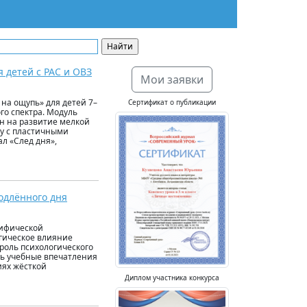
 детей с РАС и ОВЗ
Мои заявки
на ощупь» для детей 7–
Сертификат о публикации
го спектра. Модуль
н на развитие мелкой
ту с пластичными
л «След дня»,
одлённого дня
цифической
огическое влияние
роль психологического
ть учебные впечатления
иях жёсткой
Диплом участника конкурса