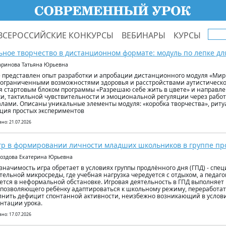
ВСЕРОССИЙСКИЕ КОНКУРСЫ
ВЕБИНАРЫ
КУРСЫ
ьное творчество в дистанционном формате: модуль по лепке для
аринова Татьяна Юрьевна
е представлен опыт разработки и апробации дистанционного модуля «Мир 
с ограниченными возможностями здоровья и расстройствами аутистическо
я стартовым блоком программы «Разрешаю себе жить в цвете» и направле
и, тактильной чувствительности и эмоциональной регуляции через рабо
лами. Описаны уникальные элементы модуля: «коробка творчества», ритуа
ция простых экспериментов
но: 21.07.2026
гр в формировании личности младших школьников в группе пр
роздова Екатерина Юрьевна
значимость игра обретает в условиях группы продлённого дня (ГПД) - спе
тельной микросреды, где учебная нагрузка чередуется с отдыхом, а педаг
ется в неформальной обстановке. Игровая деятельность в ГПД выполняет 
 позволяющего ребёнку адаптироваться к школьному режиму, переработа
лнить дефицит спонтанной активности, неизбежно возникающий в услов
нтации урока.
но: 17.07.2026