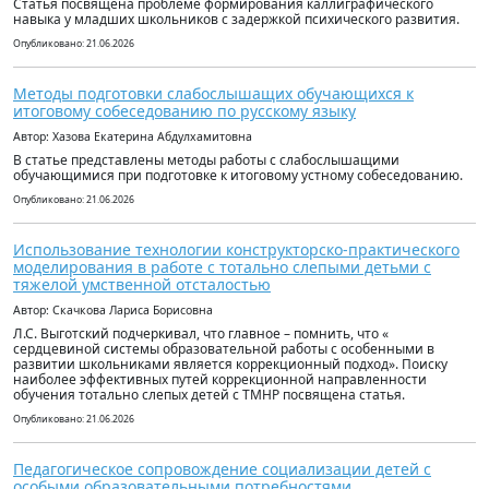
Статья посвящена проблеме формирования каллиграфического
навыка у младших школьников с задержкой психического развития.
Опубликовано: 21.06.2026
Методы подготовки слабослышащих обучающихся к
итоговому собеседованию по русскому языку
Автор: Хазова Екатерина Абдулхамитовна
В статье представлены методы работы с слабослышащими
обучающимися при подготовке к итоговому устному собеседованию.
Опубликовано: 21.06.2026
Использование технологии конструкторско-практического
моделирования в работе с тотально слепыми детьми с
тяжелой умственной отсталостью
Автор: Скачкова Лариса Борисовна
Л.С. Выготский подчеркивал, что главное – помнить, что «
сердцевиной системы образовательной работы с особенными в
развитии школьниками является коррекционный подход». Поиску
наиболее эффективных путей коррекционной направленности
обучения тотально слепых детей с ТМНР посвящена статья.
Опубликовано: 21.06.2026
Педагогическое сопровождение социализации детей с
особыми образовательными потребностями