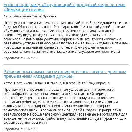
Урок по предмету «Окружающий природный мир» по теме
«Зимующие птицы»
Автор: Ашихмина Ольга Юрьевна
Цель: уточнение и систематизация знаний детей о зимующих птицах.
Задачи: Образовательные: - Расширять объём знаний детей по теме
«Зимующие птицы». - Формировать умение различать птиц по
внешнему виду, находить их на картинках, уметь называть и
описывать с помощью учителя. Коррекционные: - коррегировать и
развивать устную связную речи по темам «Зима», «Зимующие птицы».
- расширять активный словарь по теме «Зимующие птицы». -
развивать память, внимание, мышление, слуховое восприятие, м
Опубликовано: 30.06.2026
Рабочая программа воспитания детского лагеря с дневным
пребыванием «Академия дружбы»
Автор: Плотникова Наталья Юрьевна, Князева Ольга Владимировна
Программа направлена на создание условий для интересного,
разнообразного, познавательного отдыха в летний период,
способствующего нравственному, творческому и физическому
развитию ребенка, укреплению его физического, психического и
эмоционального здоровья. Программа реализуется в форме
тематических дней. В зависимости от целей и задач мероприятия
реализуются на обще лагерном (централизованные мероприятия для
всех детей) и отрядном (работа внутри отдельных групп) уровнях. Для
формирования воспитат
Опубликовано: 25.06.2026