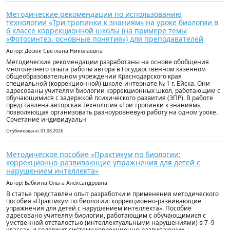
Методические рекомендации по использованию
технологии «Три тропинки к знаниям» на уроке биологии в
6 классе коррекционной школы (на примере темы
«Фотосинтез. основные понятия») для преподавателей
Автор: Десюк Светлана Николаевна
Методические рекомендации разработаны на основе обобщения
многолетнего опыта работы автора в Государственном казенном
общеобразовательном учреждении Краснодарского края
специальной (коррекционной) школе-интернате № 1 г. Ейска. Они
адресованы учителям биологии коррекционных школ, работающим с
обучающимися с задержкой психического развития (ЗПР). В работе
представлена авторская технология «Три тропинки к знаниям»,
позволяющая организовать разноуровневую работу на одном уроке.
Сочетание индивидуальн
Опубликовано: 01.08.2026
Методическое пособие «Практикум по биологии:
коррекционно-развивающие упражнения для детей с
нарушением интеллекта»
Автор: Бабкина Ольга Александровна
В статье представлен опыт разработки и применения методического
пособия «Практикум по биологии: коррекционно-развивающие
упражнения для детей с нарушением интеллекта». Пособие
адресовано учителям биологии, работающим с обучающимися с
умственной отсталостью (интеллектуальными нарушениями) в 7–9
классах, и содержит систему коррекционно-развивающих