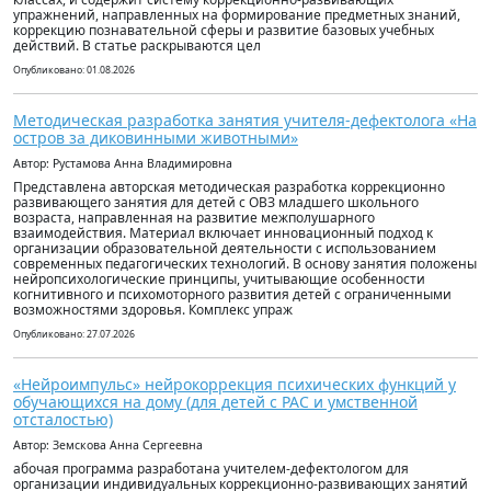
упражнений, направленных на формирование предметных знаний,
коррекцию познавательной сферы и развитие базовых учебных
действий. В статье раскрываются цел
Опубликовано: 01.08.2026
Методическая разработка занятия учителя-дефектолога «На
остров за диковинными животными»
Автор: Рустамова Анна Владимировна
Представлена авторская методическая разработка коррекционно
развивающего занятия для детей с ОВЗ младшего школьного
возраста, направленная на развитие межполушарного
взаимодействия. Материал включает инновационный подход к
организации образовательной деятельности с использованием
современных педагогических технологий. В основу занятия положены
нейропсихологические принципы, учитывающие особенности
когнитивного и психомоторного развития детей с ограниченными
возможностями здоровья. Комплекс упраж
Опубликовано: 27.07.2026
«Нейроимпульс» нейрокоррекция психических функций у
обучающихся на дому (для детей с РАС и умственной
отсталостью)
Автор: Земскова Анна Сергеевна
абочая программа разработана учителем-дефектологом для
организации индивидуальных коррекционно-развивающих занятий