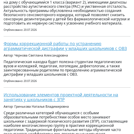
на дому с обучающимися 1 класса (вариант 2), имеющими диагнозы
расстройство аутистического спектра (РАС) и умственная отсталость.
Актуальность программы обусловлена необходимостью создания
безопасного сенсомоторного коридора, который позволяет снизить
сенсорную дезинтеграцию у детей без фармакологической нагрузки и
подготовить их нервную систему к усвоению учебного материала.
Опубликовано: 20.07.2026
Формы коррекционной работы по устранению
аграмматической дисграфии у младших школьников с ОВЗ
Автор: Чернова Светлана Александровна
Педагогическая находка будет полезна студентам педагогических
вузов и колледжей, педагогам, логопедам, дефектологам, а также
заинтересованным родителям по преодолению аграмматической
дисграфии у младших школьников с ОВЗ.
Опубликовано: 20.07.2026
Использование элементов проектной деятельности на
занятиях у школьников с ЗПР
Автор: Гринькова Наталья Владимировна
Среди различных категорий обучающихся с особыми
образовательными потребностями особое место занимают
школьники с задержкой психического развития (ЗПР), составляющие
наиболее многочисленную группу в практике коррекционной
педагогики. Традиционные фронтальные методы обучения часто
оказываются неэффективными, поскольку не учитывают