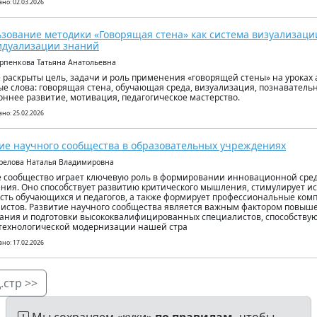
но: 02.03.2026
зование методики «Говорящая стена» как система визуализаци
идуализации знаний
арпенкова Татьяна Анатольевна
е раскрыты цель, задачи и роль применения «говорящей стены» на уроках 
е слова: говорящая стена, обучающая среда, визуализация, познавательн
оннее развитие, мотивация, педагогическое мастерство.
но: 25.02.2026
ие научного сообщества в образовательных учреждениях
орелова Наталья Владимировна
 сообщество играет ключевую роль в формировании инновационной сре
ния. Оно способствует развитию критического мышления, стимулирует и
сть обучающихся и педагогов, а также формирует профессиональные ком
истов. Развитие научного сообщества является важным фактором повыш
ания и подготовки высококвалифицированных специалистов, способству
 технологической модернизации нашей стра
но: 17.02.2026
.стр >>