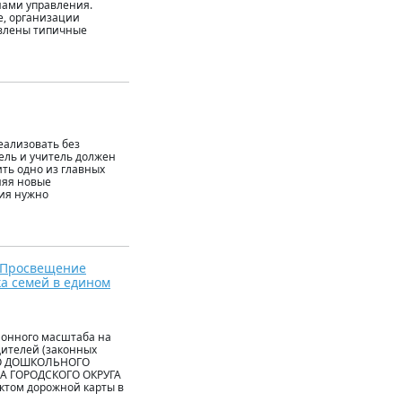
нами управления.
е, организации
явлены типичные
еализовать без
ль и учитель должен
ить одно из главных
няя новые
ния нужно
«Просвещение
ка семей в едином
йонного масштаба на
ителей (законных
ОГО ДОШКОЛЬНОГО
А ГОРОДСКОГО ОКРУГА
том дорожной карты в