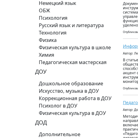
Немецкий язык
Докумен
инструм
ОБЖ
система
управле
Психология
функцио
Русский язык и литература
уделено
Технология
Опубликова
Физика
Информ
Физическая культура в школе
Автор: Л
Химия
В стать
Педагогическая мастерская
обществ
способс
ДОУ
акцент 
инструм
монито
Дошкольное образование
Опубликова
Искусство, музыка в ДОУ
Коррекционная работа в ДОУ
Педаго
Психолог в ДОУ
Автор: Д
Физическая культура в ДОУ
Методич
направл
ДОД
включае
практич
Дополнительное
«Педаго
литерат