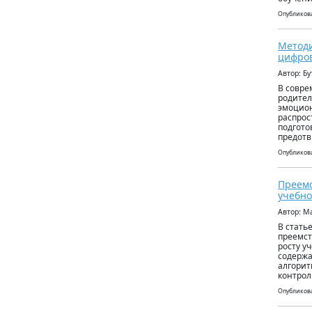
Опубликова
Методи
цифро
Автор: Б
В совре
родител
эмоцион
распрос
подгото
предотв
Опубликова
Преемс
учебно
Автор: М
В стать
преемст
росту у
содержа
алгорит
контрол
Опубликова