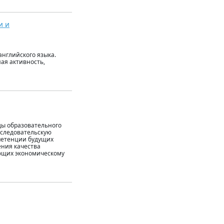
и и
английского языка.
ая активность,
ды образовательного
сследовательскую
петенции будущих
ения качества
ющих экономическому