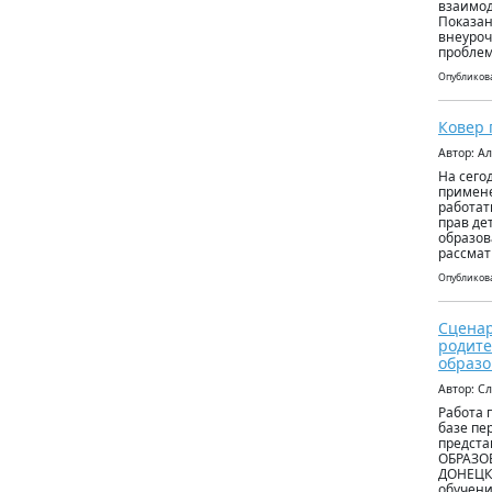
взаимод
Показан
внеуроч
проблем
Опубликова
Ковер
Автор: А
На сего
примене
работат
прав де
образов
рассмат
Опубликова
Сценар
родите
образо
Автор: С
Работа 
базе пе
предст
ОБРАЗО
ДОНЕЦК
обучени