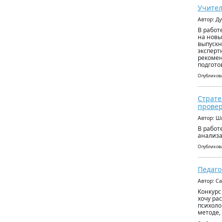
Учител
Автор: Д
В работ
на новы
выпускн
эксперт
рекомен
подгото
Опубликова
Страте
прове
Автор: Ш
В работ
анализа
Опубликова
Педаго
Автор: С
Конкурс
хочу ра
психоло
методе,