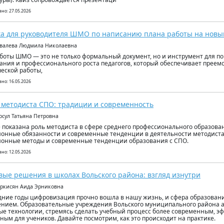
но: 27.05.2026
а для руководителя ШМО по написанию плана работы на новы
овалева Людмила Николаевна
боты ШМО — это не только формальный документ, но и инструмент для п
ания и профессионального роста педагогов, который обеспечивает преем
еской работы,
но: 16.05.2026
 методиста СПО: традиции и современность
росул Татьяна Петровна
е показана роль методиста в сфере среднего профессионального образова
онные обязанности и современные тенденции в деятельности методист
онные методы и современные тенденции образования с СПО.
но: 12.05.2026
ые решения в школах Вольского района: взгляд изнутри
аркисян Аида Эрниковна
дние годы цифровизация прочно вошла в нашу жизнь, и сфера образовани
нием. Образовательные учреждения Вольского муниципального района 
е технологии, стремясь сделать учебный процесс более современным, э
ным для учеников. Давайте посмотрим, как это происходит на практике.