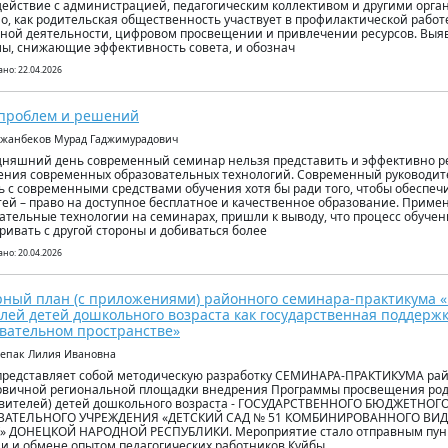
ействие с администрацией, педагогическим коллективом и другими орга
о, как родительская общественность участвует в профилактической работ
ной деятельности, цифровом просвещении и привлечении ресурсов. Вы
ы, снижающие эффективность совета, и обознач
но: 22.04.2026
 проблем и решений
лжанбеков Мурад Гаджимурадович
дняшний день современный семинар нельзя представить и эффективно р
ния современных образовательных технологий. Современный руководите
ь с современными средствами обучения хотя бы ради того, чтобы обеспеч
тей – право на доступное бесплатное и качественное образование. Приме
ательные технологии на семинарах, пришли к выводу, что процесс обуче
ривать с другой стороны и добиваться более
но: 20.04.2026
ный план (с приложениями) районного семинара-практикума 
лей детей дошкольного возраста как государственная поддерж
вательном пространстве»
лепак Лилия Ивановна
представляет собой методическую разработку СЕМИНАРА-ПРАКТИКУМА ра
рвичной региональной площадки внедрения Программы просвещения род
авителей) детей дошкольного возраста - ГОСУДАРСТВЕННОГО БЮДЖЕТН
ВАТЕЛЬНОГО УЧРЕЖДЕНИЯ «ДЕТСКИЙ САД № 51 КОМБИНИРОВАННОГО ВИД
» ДОНЕЦКОЙ НАРОДНОЙ РЕСПУБЛИКИ. Мероприятие стало отправным пунк
и и обмене опытом педагогических работников Куйбы