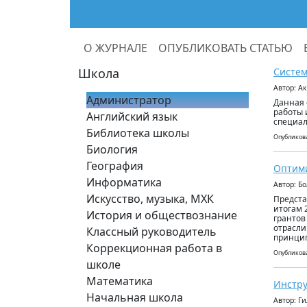
О ЖУРНАЛЕ
ОПУБЛИКОВАТЬ СТАТЬЮ
Школа
Систем
Автор: А
Администратор
Данная 
работы 
Английский язык
специал
Библиотека школы
Опубликова
Биология
География
Оптими
Информатика
Автор: Б
Искусство, музыка, МХК
Предста
итогам 
История и обществознание
грантов
отрасли
Классный руководитель
принцип
Коррекционная работа в
Опубликова
школе
Математика
Инстру
Начальная школа
Автор: Г