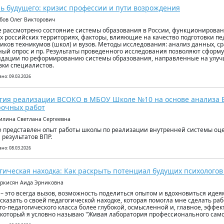
ь будущего: кризис профессии и пути возрождения
убов Олег Викторович
е рассмотрено состояние системы образования в России, функционирова
х российских территориях, факторы, влияющие на качество подготовки пе
иков техникумов (школ) и вузов. Методы исследования: анализ данных, с
ный опрос и пр. Результаты проведенного исследования позволяют сформ
дации по реформированию системы образования, направленные на улуч
вки специалистов.
но: 09.03.2026
гия реализации ВСОКО в МБОУ Школе №10 на основе анализа 
рочных работ
илина Светлана Сергеевна
е представлен опыт работы школы по реализации внутренней системы оце
 результатов ВПР.
но: 08.03.2026
гическая находка: Как раскрыть потенциал будущих психологов
аркисян Аида Эрниковна
 – это всегда вызов, возможность поделиться опытом и вдохновиться идеям
ссказать о своей педагогической находке, которая помогла мне сделать р
го-педагогического класса более глубокой, осмысленной и, главное, эффек
 который я условно называю "Живая лаборатория профессионального сам