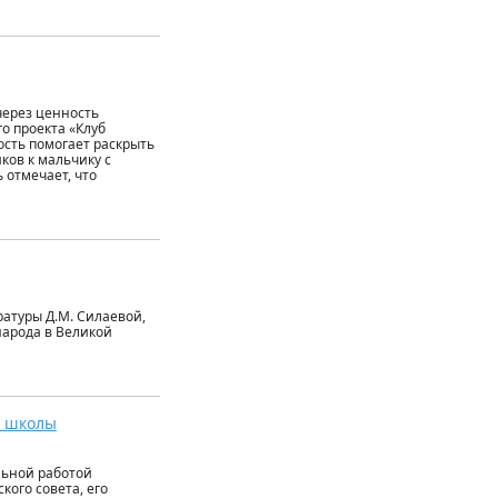
через ценность
о проекта «Клуб
ость помогает раскрыть
ов к мальчику с
 отмечает, что
ратуры Д.М. Силаевой,
народа в Великой
й школы
льной работой
ого совета, его