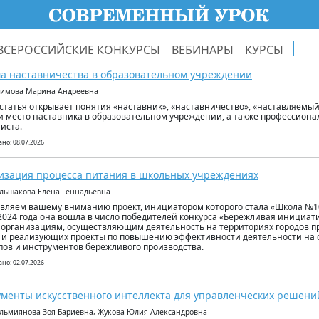
ВСЕРОССИЙСКИЕ КОНКУРСЫ
ВЕБИНАРЫ
КУРСЫ
а наставничества в образовательном учреждении
кимова Марина Андреевна
статья открывает понятия «наставник», «наставничество», «наставляемый»
и место наставника в образовательном учреждении, а также профессиона
иста.
но: 08.07.2026
зация процесса питания в школьных учреждениях
ольшакова Елена Геннадьевна
вляем вашему вниманию проект, инициатором которого стала «Школа №10
2024 года она вошла в число победителей конкурса «Бережливая инициат
 организациям, осуществляющим деятельность на территориях городов п
 и реализующих проекты по повышению эффективности деятельности на
ов и инструментов бережливого производства.
но: 02.07.2026
менты искусственного интеллекта для управленческих решени
ильмиянова Зоя Бариевна, Жукова Юлия Александровна