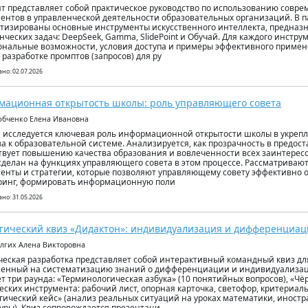
т представляет собой практическое руководство по использованию совре
ентов в управленческой деятельности образовательных организаций. В 
тизированы основные инструменты искусственного интеллекта, предназ
нческих задач: DeepSeek, Gamma, SlidePoint и Обучай. Для каждого инстр
нальные возможности, условия доступа и примеры эффективного приме
 разработке промптов (запросов) для ру
но: 02.07.2026
ационная открытость школы: роль управляющего совета
юбченко Елена Ивановна
е исследуется ключевая роль информационной открытости школы в укреп
а к образовательной системе. Анализируется, как прозрачность в предо
твует повышению качества образования и вовлеченности всех заинтерес
сделан на функциях управляющего совета в этом процессе. Рассматриваю
енты и стратегии, которые позволяют управляющему совету эффективно 
ринг, формировать информационную поли
но: 31.05.2026
гический квиз «Дидактон»: индивидуализация и дифференциац
олгих Алена Викторовна
еская разработка представляет собой интерактивный командный квиз для
енный на систематизацию знаний о дифференциации и индивидуализац
т три раунда: «Терминологическая азбука» (10 понятийных вопросов), «Чё
еских инструмента: рабочий лист, опорная карточка, светофор, критериал
гический кейс» (анализ реальных ситуаций на уроках математики, иностр
уры). Квиз сопровождается презентаци