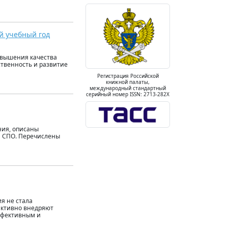
й учебный год
овышения качества
ственность и развитие
Регистрация Российской
книжной палаты,
международный стандартный
серийный номер ISSN: 2713-282X
ния, описаны
а СПО. Перечислены
я не стала
активно внедряют
ффективным и