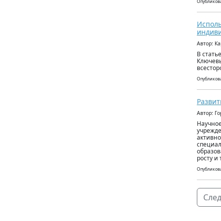
Опубликова
Исполь
индив
Автор: К
В стать
Ключевы
всестор
Опубликова
Развит
Автор: Г
Научное
учрежде
активно
специал
образов
росту и
Опубликова
След