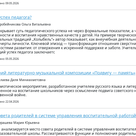
но: 09.05.2026
успех педагога?
оробейникова Ольга Витальевна
скрывает суть педагогического успеха не через формальные показатели, а 
ности и воспитания нравственных качеств у детей. На примере творческог
льных традиций „Колыбель“» автор показывает, как внеучебная деятельн
черты личности. Ключевой эпизод — трансформация отношения сверстник
остями развития: от отвержения к искренней поддержке и заботе. Учитель
ий успех педагога заключаетс
но: 05.05.2026
ий литературно-музыкальной композиции «Подвигу — память»
илаева Диля Миниахметовна
риотическое мероприятие, разработанное учителем русского языка и лите
енное на воспитание школьников через осмысление подвига советского 
венной войне.
но: 22.04.2026
овета родителей в системе управления воспитательной работо
Мурашева Мария Юрьевна
е анализируется место совета родителей в системе управления воспитате
азовательной школы. Рассматриваются функции и полномочия родительск