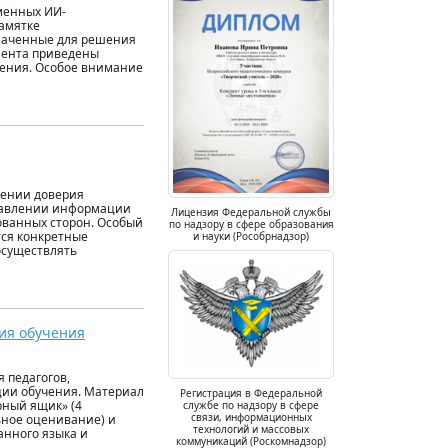
менных ИИ-
памятке
наченные для решения
умента приведены
нения. Особое внимание
лении доверия
ставлении информации
Лицензия Федеральной службы
ованных сторон. Особый
по надзору в сфере образования
тся конкретные
и науки (Рособрнадзор)
осуществлять
ия обучения
 педагогов,
ии обучения. Материал
Регистрация в Федеральной
рный ящик» (4
службе по надзору в сфере
связи, информационных
ьное оценивание) и
технологий и массовых
анного языка и
коммуникаций (Роскомнадзор)