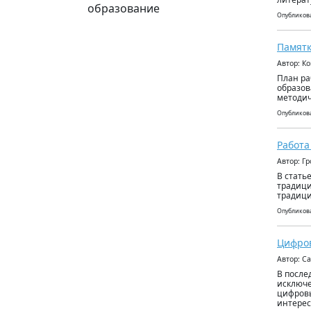
образование
Опубликова
Памятк
Автор: К
План ра
образов
методич
Опубликова
Работа
Автор: Г
В стать
традици
традици
Опубликова
Цифров
Автор: С
В после
исключе
цифровы
интерес