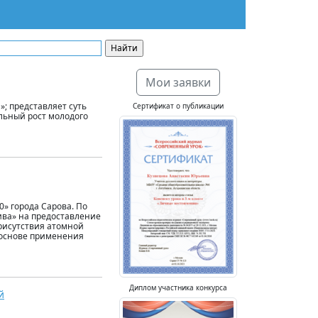
Мои заявки
; представляет суть
Сертификат о публикации
льный рост молодого
» города Сарова. По
ива» на предоставление
рисутствия атомной
 основе применения
Диплом участника конкурса
й