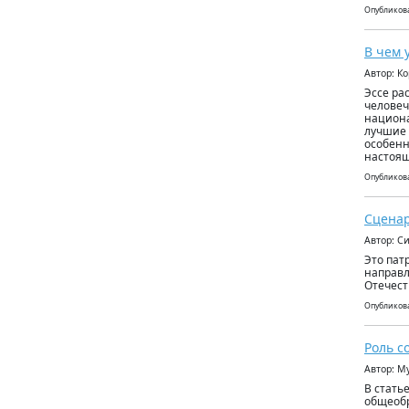
Опубликова
В чем 
Автор: К
Эссе ра
человеч
национа
лучшие 
особенн
настоящ
Опубликова
Сценар
Автор: С
Это пат
направл
Отечест
Опубликова
Роль с
Автор: 
В стать
общеобр