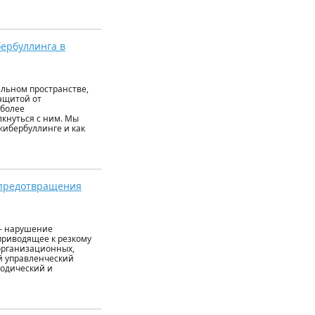
ербуллинга в
альном пространстве,
ащитой от
 более
кнуться с ним. Мы
кибербуллинге и как
 предотвращения
 – нарушение
приводящее к резкому
(организационных,
й управленческий
тодический и