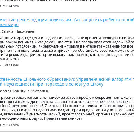
но: 13.04.2026
ческие рекомендации родителям: Как защитить ребенка от киб
вом мире
ут Евгения Николаевна
менном мире, где дети и подростки все больше времени проводят в вирту
ям важно понимать, что домашние стены не всегда являются надежной з
альных потрясений. Кибербуллинг – травля в интернете – становится все
траненным явлением, и даже в привычной обстановке ребенок может стол
вили рекомендации, которые помогут вам понять, как говорить с детьми о 
ратить его.
но: 06.04.2026
твенность школьного образования: управленческий алгоритм
й неуспешности при переходе в основную школу
аевская Валентина Викторовна
е рассматривается одна из наиболее острых проблем современной школы
венности между уровнями начального и основного общего образования, 
чебной неуспешности в 5-7 классах. На основе анализа типичных причин 
тельных, психолого-педагогических) автором предлагается универсальны
м, включающий диагностический, проектировочный, организационно-ме
ьно-оценочный модули. Представлен конкрет
но: 18.03.2026