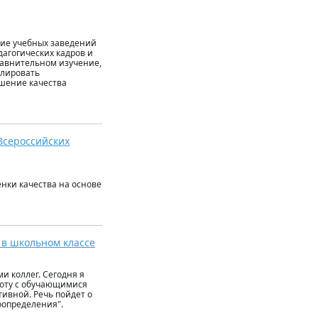
ние учебных заведений
дагогических кадров и
равнительном изучение,
улировать
шение качества
Всероссийских
нки качества на основе
 в школьном классе
и коллег. Сегодня я
аботу с обучающимися
тивной. Речь пойдет о
оопределения".