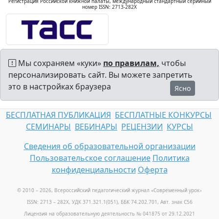
Регистрация Российской книжной палаты, международный стандартный серийный
номер ISSN: 2713-282X
Мы сохраняем «куки»
по правилам,
чтобы
персонализировать сайт. Вы можете запретить
это в настройках браузера
Ясно
БЕСПЛАТНАЯ ПУБЛИКАЦИЯ
БЕСПЛАТНЫЕ КОНКУРСЫ
СЕМИНАРЫ
ВЕБИНАРЫ
РЕЦЕНЗИИ
КУРСЫ
Сведения об образовательной организации
Пользовательское соглашение
Политика
конфиденциальности
Оферта
© 2010 – 2026, Всероссийский педагогический журнал «Современный урок
»
ISSN: 2713 – 282X, УДК 371.321.1(051), ББК 74.202.701, Авт. знак С56
Лицензия на образовательную деятельность № 041875 от 29.12.2021