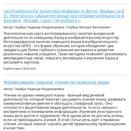
«Architektonische Sehenswürdigkeiten in Berlin, Moskau und
St. Petersburg» («Архитектурные достопримечательности в
Берлине, Москве, Санкт-Петербурге»)
Автор: Голубых Надежда Владимировна, Голубых Михаил Васильевич
Технологическая карта интегрированного занятия внеурочной
деятельности по немецкому языку и изобразительному искусству.
Интегрированное занятие немецкого языка и изобразительного
искусства (ИЗО) - это форма обучения, которая объединяет два
предмета для более глубокого освоения материала и развития
различных навыков учащихся. Такая методика позволяет реализовать
межпредметные связи, повысить мотивацию к изучению языка и
расширить кругозор.
Опубликовано: 04.05.2026
Формирование навыков чтения на немецком языке
Автор: Голубых Надежда Владимировна
Чтение на уроках немецкого языка - важный вид речевой
деятельности, который помогает расширять знания языка, развивать
коммуникативные умения и обогащать словарный запас. Оно
относится к рецептивным видам деятельности, то есть связано с
восприятием и пониманием информации. Изучение иностранного
языка дело долгое и трудоемкое. Ни в одном деле не достичь успеха,
если не прикладывать усилий. В этой статье речь идет о правилах
чтения, которые помогут научить детей правильному произношению
и качествен