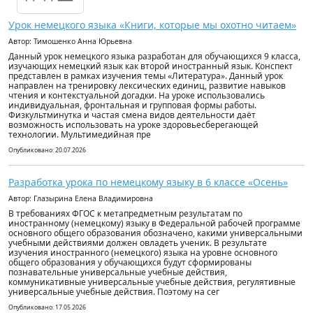
Урок немецкого языка «Книги, которые мы охотно читаем»
Автор: Тимошенко Анна Юрьевна
Данный урок немецкого языка разработан для обучающихся 9 класса,
изучающих немецкий язык как второй иностранный язык. Конспект
представлен в рамках изучения темы «Литература». Данный урок
направлен на тренировку лексических единиц, развитие навыков
чтения и контекстуальной догадки. На уроке использовались
индивидуальная, фронтальная и групповая формы работы.
Физкультминутка и частая смена видов деятельности даёт
возможность использовать на уроке здоровьесберегающей
технологии. Мультимедийная пре
Опубликовано: 20.07.2026
Разработка урока по немецкому языку в 6 классе «Осень»
Автор: Глазырина Елена Владимировна
В требованиях ФГОС к метапредметным результатам по
иностранному (немецкому) языку в Федеральной рабочей программе
основного общего образования обозначено, какими универсальными
учебными действиями должен овладеть ученик. В результате
изучения иностранного (немецкого) языка на уровне основного
общего образования у обучающихся будут сформированы
познавательные универсальные учебные действия,
коммуникативные универсальные учебные действия, регулятивные
универсальные учебные действия. Поэтому на сег
Опубликовано: 17.05.2026