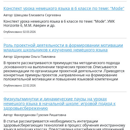
Конспект урока немецкого языка в 6 классе по теме: “Mode”
Автор: Швецова Елизавета Сергеевна
Конспект урока немецкого языка в 6 классе по теме: “Mode”. УМК
Horizonte 6, М.М. Аверин и др.
Опубликовано: 02.03.2026
Роль проектной деятельности в формировании мотивации
младших школьников к изучению немецкого языка
Автор: Шукюрова Ольга Павловна
В проекте рассматриваются преимущества методического подхода
,основанного на выполнении творческих проектов .Описываются
рекомендации по организации проектной деятельности .Приводятся
конкретные примеры проектов ,направленные на формирование
положительной мотивации и повышение языковой компетенции
Опубликовано: 22.02.2026
Физкультминутки и динамические паузы на уроках
немецкого языка в начальной школе: игровой подход к
здоровьесбережению
Автор: Фахертдинова Гузелия Ришатовна
В статье рассматривается необходимость интеграции
здоровьесберегающих технологий в процесс обучения иностранному
языку в младших классах. Представлена классификация упражнений