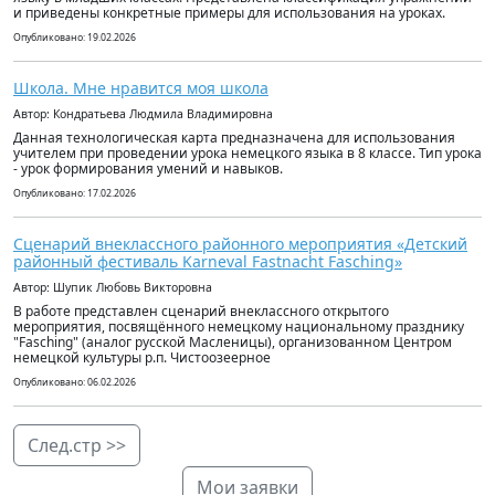
и приведены конкретные примеры для использования на уроках.
Опубликовано: 19.02.2026
Школа. Мне нравится моя школа
Автор: Кондратьева Людмила Владимировна
Данная технологическая карта предназначена для использования
учителем при проведении урока немецкого языка в 8 классе. Тип урока
- урок формирования умений и навыков.
Опубликовано: 17.02.2026
Сценарий внеклассного районного мероприятия «Детский
районный фестиваль Karneval Fastnacht Fasching»
Автор: Шупик Любовь Викторовна
В работе представлен сценарий внеклассного открытого
мероприятия, посвящённого немецкому национальному празднику
"Fasching" (аналог русской Масленицы), организованном Центром
немецкой культуры р.п. Чистоозеерное
Опубликовано: 06.02.2026
След.стр >>
Мои заявки