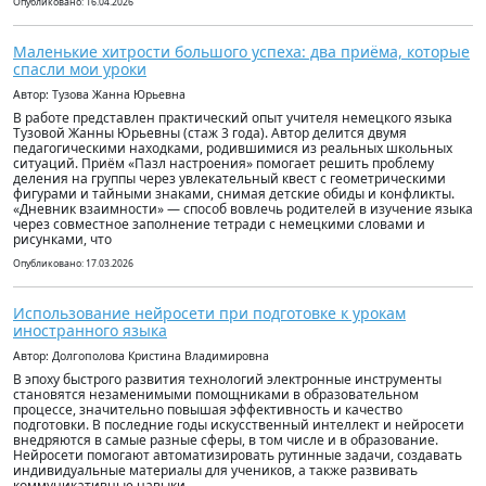
Опубликовано: 16.04.2026
Маленькие хитрости большого успеха: два приёма, которые
спасли мои уроки
Автор: Тузова Жанна Юрьевна
В работе представлен практический опыт учителя немецкого языка
Тузовой Жанны Юрьевны (стаж 3 года). Автор делится двумя
педагогическими находками, родившимися из реальных школьных
ситуаций. Приём «Пазл настроения» помогает решить проблему
деления на группы через увлекательный квест с геометрическими
фигурами и тайными знаками, снимая детские обиды и конфликты.
«Дневник взаимности» — способ вовлечь родителей в изучение языка
через совместное заполнение тетради с немецкими словами и
рисунками, что
Опубликовано: 17.03.2026
Использование нейросети при подготовке к урокам
иностранного языка
Автор: Долгополова Кристина Владимировна
В эпоху быстрого развития технологий электронные инструменты
становятся незаменимыми помощниками в образовательном
процессе, значительно повышая эффективность и качество
подготовки. В последние годы искусственный интеллект и нейросети
внедряются в самые разные сферы, в том числе и в образование.
Нейросети помогают автоматизировать рутинные задачи, создавать
индивидуальные материалы для учеников, а также развивать
коммуникативные навыки.