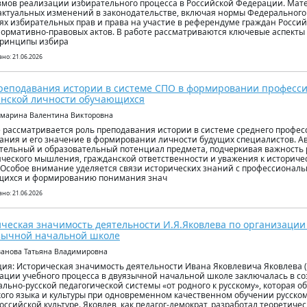
мов реализации избирательного процесса в Российской Федерации. Мате
актуальных изменений в законодательстве, включая нормы Федерального
ях избирательных прав и права на участие в референдуме граждан Росси
нормативно-правовых актов. В работе рассматриваются ключевые аспекты
принципы избира
но: 21.06.2026
реподавания истории в системе СПО в формировании професс
нской личности обучающихся
амарина Валентина Викторовна
е рассматривается роль преподавания истории в системе среднего профе
ания и его значение в формировании личности будущих специалистов. А
тельный и образовательный потенциал предмета, подчеркивая важность 
ческого мышления, гражданской ответственности и уважения к историче
 Особое внимание уделяется связи исторических знаний с профессионал
щихся и формированию понимания знач
но: 21.06.2026
ческая значимость деятельности И.Я.Яковлева по организации
зычной начальной школе
ванова Татьяна Владимировна
ия: Историческая значимость деятельности Ивана Яковлевича Яковлева (
ации учебного процесса в двуязычной начальной школе заключалась в с
льно-русской педагогической системы «от родного к русскому», которая 
ого языка и культуры при одновременном качественном обучении русско
оссийской культуре. Яковлев, как педагог-демократ, разработал теоретиче