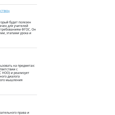
рство»
торый будет полезен
начен для учителей
т требованиям ФГОС. Он
ми, этапами урока и
ьзовать на предметах:
тветствии с
С НОО) и реализует
ного диалога
ского мышления
рательного права и