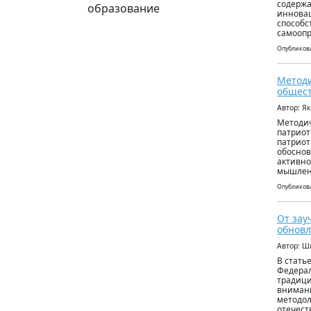
содержа
образование
инновац
способс
самооп
Опубликова
Методи
общест
Автор: Я
Методич
патриот
патриот
обоснов
активно
мышлени
Опубликова
От зау
обнов
Автор: Ш
В стать
Федерал
традици
внимани
методол
отечест