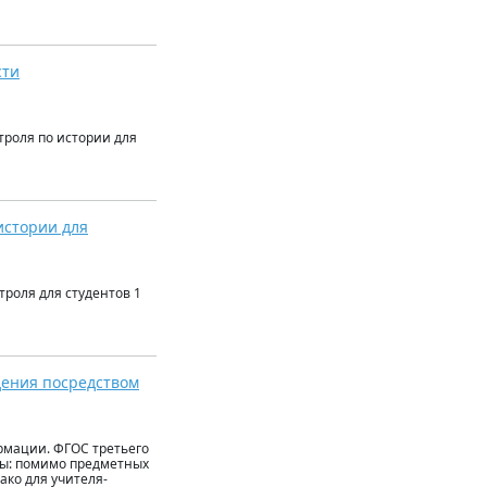
сти
троля по истории для
истории для
роля для студентов 1
дения посредством
рмации. ФГОС третьего
ны: помимо предметных
ко для учителя-