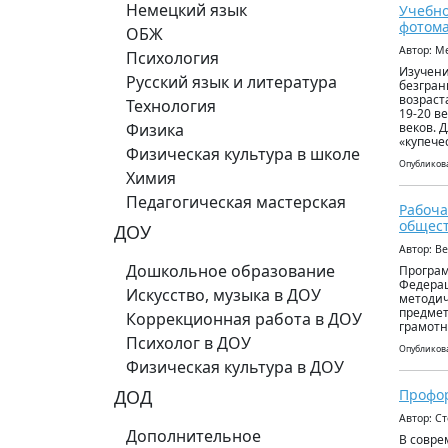
Немецкий язык
Учебно
фотома
ОБЖ
Автор: М
Психология
Изучени
Русский язык и литература
безгран
возраст
Технология
19-20 в
Физика
веков. 
«купече
Физическая культура в школе
Опубликова
Химия
Педагогическая мастерская
Рабоча
общес
ДОУ
Автор: В
Дошкольное образование
Програм
Федерац
Искусство, музыка в ДОУ
методич
предмет
Коррекционная работа в ДОУ
грамотн
Психолог в ДОУ
Опубликова
Физическая культура в ДОУ
ДОД
Профор
Автор: С
Дополнительное
В совре