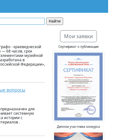
Мои заявки
рафо - краеведческой
Сертификат о публикации
 — 68 часов, срок
с элементами музейной
разработана в
 Российской Федерации»,
ные вопросы
 предназначен для
ечивает системную
са истории с
териалов .
Диплом участника конкурса