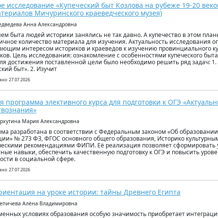
е исследование «Купеческий быт Козлова на рубеже 19-20 веков
териалов Мичуринского краеведческого музея)
едведева Анна Александровна
ем быта людей историки занялись не так давно. А купечество в этом план
ичное количество материала для изучения. Актуальность исследования о
ающим интересом историков и краеведов к изучению провинциального ку
еков. Цель исследования: ознакомление с особенностями купеческого быта
Для достижения поставленной цели было необходимо решить ряд задач: 1
ский быт». 2. Изучит
но: 27.07.2026
я программа элективного курса для подготовки к ОГЭ «Актуаль
твознания»
ерхутина Мария Александровна
ма разработана в соответствии с Федеральным законом «Об образовании
ии» № 273 ФЗ, ФГОС основного общего образования, Историко культурны
ескими рекомендациями ФИПИ. Её реализация позволяет сформировать 
ные навыки, обеспечить качественную подготовку к ОГЭ и повысить уро
ости в социальной сфере.
но: 27.07.2026
иентация на уроке истории: тайны Древнего Египта
тепичева Алёна Владимировна
менных условиях образования особую значимость приобретает интеграци