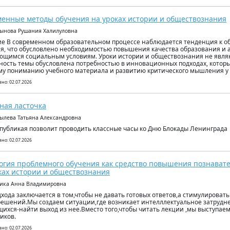
енные методы обучения на уроках истории и обществознания
лынова Рушания Халилуловна
е В современном образовательном процессе наблюдается тенденция к 
я, что обусловлено необходимостью повышения качества образования и 
щимся социальным условиям. Уроки истории и обществознания не явля
ность темы обусловлена потребностью в инновационных подходах, которы
му пониманию учебного материала и развитию критического мышления у
но: 02.07.2026
ная ласточка
рылева Татьяна Александровна
публикая позволит проводить классные часы ко Дню Блокады Ленинграда
но: 02.07.2026
огия проблемного обучения как средство повышения познават
ках истории и обществознания
аика Анна Владимировна
дхода заключается в том,чтобы не давать готовых ответов,а стимулироват
решений.Мы создаем ситуации,где возникает интелллектуальное затрудн
ихся-найти выход из нее.Вместо того,чтобы читать лекции ,мы выступаем
иков.
но: 02.07.2026