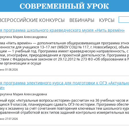
ВСЕРОССИЙСКИЕ КОНКУРСЫ
ВЕБИНАРЫ
КУРСЫ
я программа школьного краеведческого музея «Нить времён»
ерхутина Мария Александровна
ма «Нить времён» — дополнительная общеразвивающая программа этног
енности для учащихся 13–17 лет (МБОУ СОШ № 117, г. Новосибирск), объём
ции — 1 учебный год. Программа имеет краеведческую направленность, 
ики, этнографии, природоведения и проектной деятельности. Программа 
ствии с Федеральным законом от 29.12.2012 № 273 ФЗ «Об образовании в
м организации и осуще
но: 01.08.2026
я программа элективного курса для подготовки к ОГЭ «Актуаль
и»
ерхутина Мария Александровна
ный курс «Актуальные вопросы истории» рассчитан на 36 учебных часов и
ихся 9 классов, планирующих сдавать ОГЭ по истории. Программа обесп
вку к экзамену за счёт сочетания повторения ключевых тем школьного кур
равленной отработкой всех типов заданий контрольно измерительных ма
но: 27.07.2026