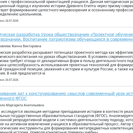
ния с профессиональной ориентацией учащихся. Данная методическая ра
ионный подход к изучению истории Древнего Египта через призму совре
твует формированию целостного мировоззрения и осознанному професс
ределению школьников.
но: 26.07.2026
ческая разработка Урока обществознания «Проектное обучени
вознании. Воспитание патриотизма обучающихся в современн
ковлева Жанна Викторовна
еская разработка раскрывает потенциал проектного метода как эффектив
ического воспитания на уроках обществознания. В условиях современног
изма требует отхода от декларативных форм в пользу деятельностного под
ана целесообразность использования проектных технологий для формир
й гражданской позиции, уважения к истории и культуре России, а также н
я. В ней предлагается м
но: 26.07.2026
чивания дат к конструированию смыслов современный урок ист
ленного ФГОС
ило Маргарита Анатольевна
е исследуется эволюция методики преподавания истории в контексте ре
ьных государственных образовательных стандартов (ФГОС). Анализируетс
онной репродуктивной модели к системно-деятельностному подходу, кот
е на активном вовлечении учащихся в образовательный процесс. Автор 
огические инструменты для формирования метапредметных компетенци
венной истории, приводя конкретные примеры учебны