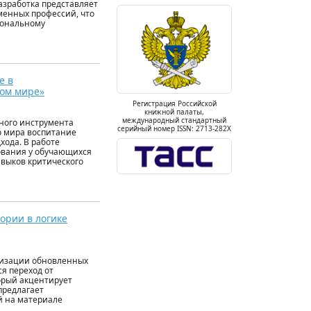
зработка представляет
менных профессий, что
иональному
е в
ом мире»
Регистрация Российской
книжной палаты,
международный стандартный
ного инструмента
серийный номер ISSN: 2713-282X
о мира воспитание
хода. В работе
ования у обучающихся
авыков критического
ории в логике
ализации обновленных
я переход от
орый акцентирует
предлагает
й на материале