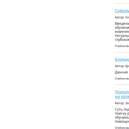
Соврем
Автор: Х
Введени
обучени
изменяю
Актуаль
глубоко
Опубликова
Блокад
Автор: Б
Данная 
Опубликова
Технол
на уро
Автор: З
Суть по
поиску 
обучающ
помощн
Опубликова