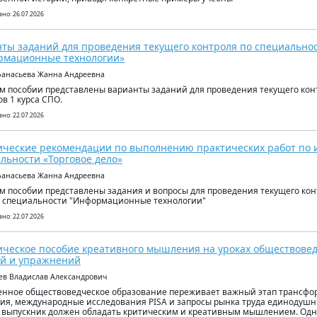
но: 26.07.2026
ты заданий для проведения текущего контроля по специально
рмационные технологии»
фанасьева Жанна Андреевна
м пособии представлены варианты заданий для проведения текущего кон
ов 1 курса СПО.
но: 22.07.2026
ческие рекомендации по выполнению практических работ по 
льности «Торговое дело»
фанасьева Жанна Андреевна
м пособии представлены задания и вопросы для проведения текущего конт
о специальности "Информационные технологии"
но: 22.07.2026
ческое пособие креативного мышления на уроках обществове
й и упражнений
уев Владислав Александрович
нное обществоведческое образование переживает важный этап трансфо
ия, международные исследования PISA и запросы рынка труда единодуш
 выпускник должен обладать критическим и креативным мышлением. Одна