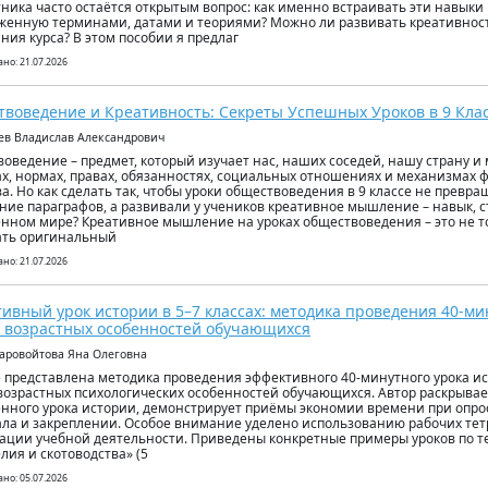
ника часто остаётся открытым вопрос: как именно встраивать эти навыки 
женную терминами, датами и теориями? Можно ли развивать креативность
ния курса? В этом пособии я предлаг
но: 21.07.2026
воведение и Креативность: Секреты Успешных Уроков в 9 Кла
уев Владислав Александрович
оведение – предмет, который изучает нас, наших соседей, нашу страну и 
ах, нормах, правах, обязанностях, социальных отношениях и механизмах
а. Но как сделать так, чтобы уроки обществоведения в 9 классе не превр
ние параграфов, а развивали у учеников креативное мышление – навык, 
нном мире? Креативное мышление на уроках обществоведения – это не т
ать оригинальный
но: 21.07.2026
ивный урок истории в 5–7 классах: методика проведения 40-мин
 возрастных особенностей обучающихся
таровойтова Яна Олеговна
е представлена методика проведения эффективного 40-минутного урока ист
возрастных психологических особенностей обучающихся. Автор раскрывает
нного урока истории, демонстрирует приёмы экономии времени при опро
ла и закреплении. Особое внимание уделено использованию рабочих тет
ации учебной деятельности. Приведены конкретные примеры уроков по 
лия и скотоводства» (5
но: 05.07.2026