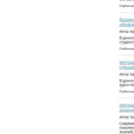
Опубликова
Вариан
«Инфо
Автор: А
В данно
студент
Опубликова
Методи
специа
Автор: А
В данно
курса п
Опубликова
Методи
задани
Автор: З
Совреме
поколен
знаний,