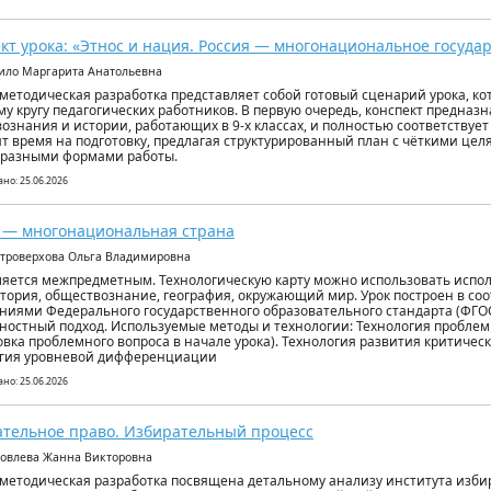
кт урока: «Этнос и нация. Россия — многонациональное госуда
ило Маргарита Анатольевна
методическая разработка представляет собой готовый сценарий урока, ко
у кругу педагогических работников. В первую очередь, конспект предназ
ознания и истории, работающих в 9-х классах, и полностью соответствуе
т время на подготовку, предлагая структурированный план с чёткими целя
бразными формами работы.
но: 25.06.2026
 — многонациональная страна
строверхова Ольга Владимировна
ляется межпредметным. Технологическую карту можно использовать испол
стория, обществознание, география, окружающий мир. Урок построен в соо
ниями Федерального государственного образовательного стандарта (ФГО
ностный подход. Используемые методы и технологии: Технология проблем
овка проблемного вопроса в начале урока). Технология развития критиче
огия уровневой дифференциации
но: 25.06.2026
тельное право. Избирательный процесс
ковлева Жанна Викторовна
методическая разработка посвящена детальному анализу института изби