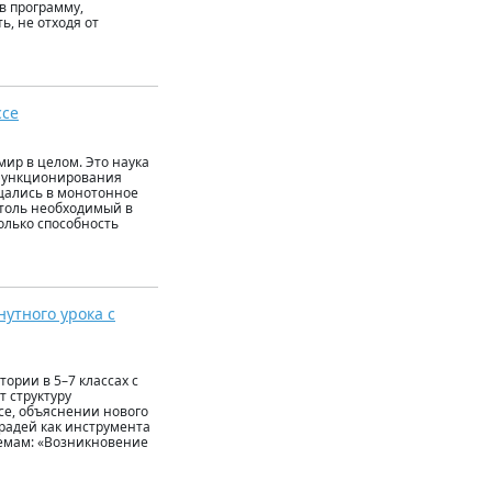
в программу,
, не отходя от
ссе
мир в целом. Это наука
 функционирования
ащались в монотонное
столь необходимый в
олько способность
утного урока с
ории в 5–7 классах с
 структуру
се, объяснении нового
радей как инструмента
темам: «Возникновение