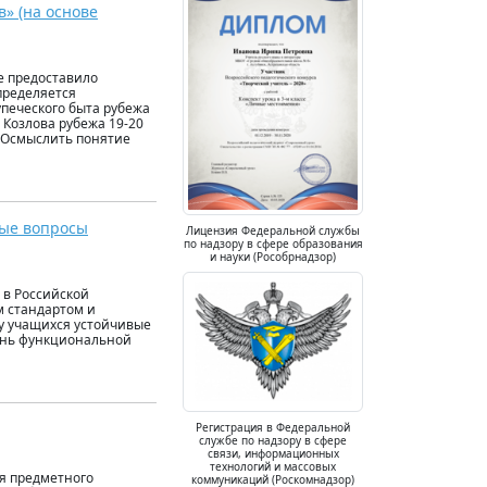
» (на основе
е предоставило
пределяется
печеского быта рубежа
 Козлова рубежа 19-20
. Осмыслить понятие
ные вопросы
Лицензия Федеральной службы
по надзору в сфере образования
и науки (Рособрнадзор)
 в Российской
м стандартом и
у учащихся устойчивые
вень функциональной
Регистрация в Федеральной
службе по надзору в сфере
связи, информационных
технологий и массовых
я предметного
коммуникаций (Роскомнадзор)