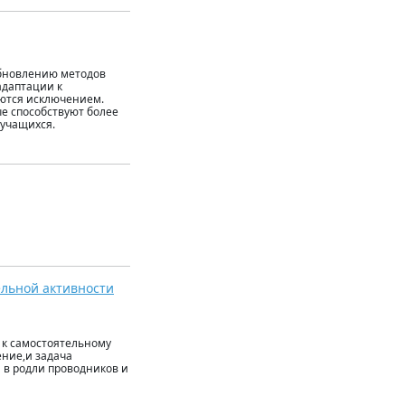
обновлению методов
адаптации к
ются исключением.
е способствуют более
 учащихся.
ельной активности
ь к самостоятельному
ение,и задача
 в родли проводников и