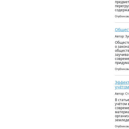
предмет
перегру
содержа
Опубликова
Общест
Автор: З
Обществ
о закон
обществ
заучива
совреме
придум
Опубликова
Эффект
учётом
Автор: С
В стать
учётом 
совреме
материа
организ
земледе
Опубликова