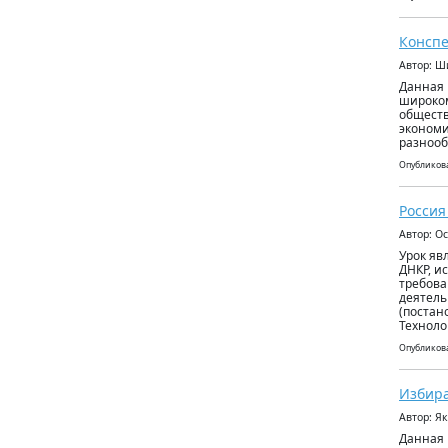
Конспе
Автор: Ш
Данная 
широком
обществ
экономи
разноо
Опубликова
Россия
Автор: О
Урок яв
ДНКР, и
требова
деятель
(постан
Технол
Опубликова
Избира
Автор: Я
Данная 