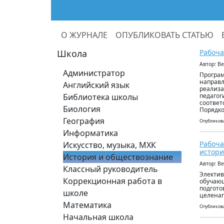
О ЖУРНАЛЕ
ОПУБЛИКОВАТЬ СТАТЬЮ
Школа
Рабоча
Автор: В
Администратор
Програм
направл
Английский язык
реализа
Библиотека школы
педагог
соответ
Биология
Порядко
География
Опубликова
Информатика
Рабоча
Искусство, музыка, МХК
истори
История и обществознание
Автор: В
Классный руководитель
Электив
Коррекционная работа в
обучающ
подгото
школе
целенап
Математика
Опубликова
Начальная школа