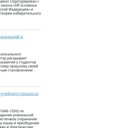
риал структурирован с
 закона «Об основных
йской Федерации» и
 теории избирательного
иональной и
ссионального
втор раскрывает
развития у студентов
скому прошлому своей
ьным становлением
 учебного процесса
1848–1930) по
оздании уникальной
обеспечила сохранение
му языку и приобщении
ские и практические