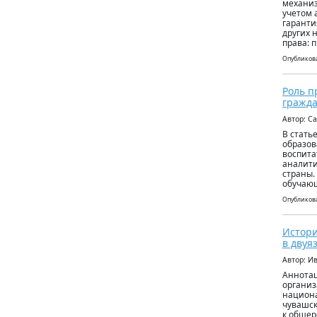
механиз
учетом 
гаранти
других 
права: 
Опубликова
Роль п
гражда
Автор: С
В стать
образов
воспита
аналити
страны.
обучаю
Опубликова
Истори
в двуя
Автор: И
Аннотац
организ
национа
чувашск
к общер