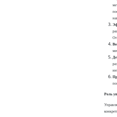
ме
по
на
Эф
ра
От
Во
ме
Де
ра
ин
Пр
по
Роль у
Управл
конкре