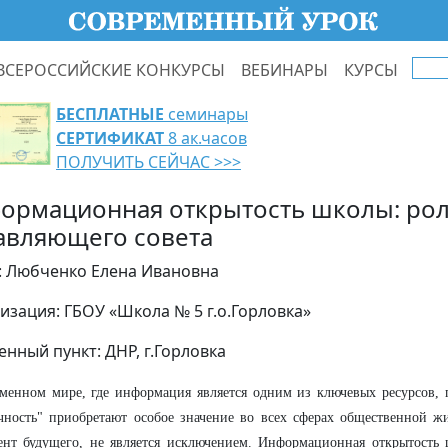
ВСЕРОССИЙСКИЕ КОНКУРСЫ
ВЕБИНАРЫ
КУРСЫ
БЕСПЛАТНЫЕ
семинары
СЕРТИФИКАТ
8 ак.часов
ПОЛУЧИТЬ СЕЙЧАС >>>
ормационная открытость школы: ро
авляющего совета
: Любченко Елена Ивановна
изация: ГБОУ «Школа № 5 г.о.Горловка»
енный пункт: ДНР, г.Горловка
менном мире, где информация является одним из ключевых ресурсов, 
чность" приобретают особое значение во всех сферах общественной ж
нт будущего, не является исключением. Информационная открытость 