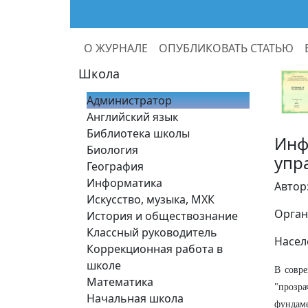
О ЖУРНАЛЕ
ОПУБЛИКОВАТЬ СТАТЬЮ
Школа
Администратор
Английский язык
Библиотека школы
Инф
Биология
упр
География
Информатика
Автор
Искусство, музыка, МХК
Орган
История и обществознание
Классный руководитель
Насел
Коррекционная работа в
школе
В совре
Математика
"прозра
Начальная школа
фундаме