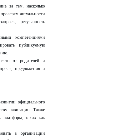
ие за тем, насколько
проверку актуальности
апросы, регулярность
чными компетенциями
зировать публикуемую
ению.
связи от родителей и
опросы, предложения и
азвитии официального
ству навигации. Также
 платформ, таких как
овать в организации