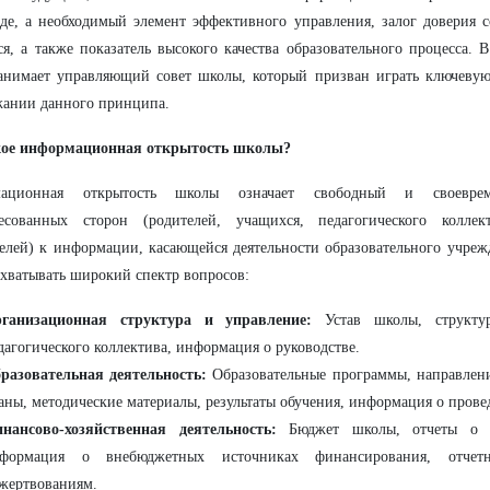
де, а необходимый элемент эффективного управления, залог доверия 
я, а также показатель высокого качества образовательного процесса. В
анимает управляющий совет школы, который призван играть ключевую
жании данного принципа.
кое информационная открытость школы?
мационная открытость школы означает свободный и своевре
ресованных сторон (родителей, учащихся, педагогического коллект
елей) к информации, касающейся деятельности образовательного учре
хватывать широкий спектр вопросов:
ганизационная структура и управление:
Устав школы, структур
дагогического коллектива, информация о руководстве.
разовательная деятельность:
Образовательные программы, направлени
аны, методические материалы, результаты обучения, информация о пров
нансово-хозяйственная деятельность:
Бюджет школы, отчеты о ра
формация о внебюджетных источниках финансирования, отчет
жертвованиям.