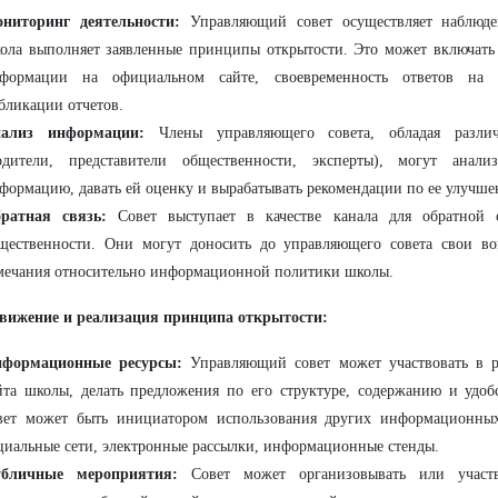
ниторинг деятельности:
Управляющий совет осуществляет наблюден
ола выполняет заявленные принципы открытости. Это может включать 
формации на официальном сайте, своевременность ответов на з
бликации отчетов.
ализ информации:
Члены управляющего совета, обладая разли
одители, представители общественности, эксперты), могут анали
формацию, давать ей оценку и вырабатывать рекомендации по ее улучш
ратная связь:
Совет выступает в качестве канала для обратной 
щественности. Они могут доносить до управляющего совета свои в
мечания относительно информационной политики школы.
движение и реализация принципа открытости:
формационные ресурсы:
Управляющий совет может участвовать в р
йта школы, делать предложения по его структуре, содержанию и удоб
вет может быть инициатором использования других информационных
циальные сети, электронные рассылки, информационные стенды.
бличные мероприятия:
Совет может организовывать или участв