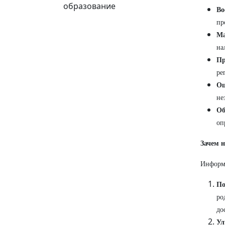
образование
Во
пр
Ма
на
Пр
ре
Оц
не
Об
оп
Зачем 
Информа
По
ро
до
Ул