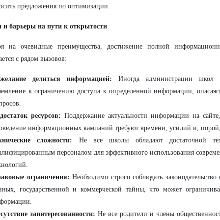
осить предложения по оптимизации.
 и барьеры на пути к открытости
ря на очевидные преимущества, достижение полной информацион
ается с рядом вызовов:
желание делиться информацией:
Иногда администрации школ 
ремление к ограничению доступа к определенной информации, опасая
просов.
достаток ресурсов:
Поддержание актуальности информации на сайте,
оведение информационных кампаний требуют времени, усилий и, порой,
хнические сложности:
Не все школы обладают достаточной тех
алифицированным персоналом для эффективного использования совре
хнологий.
авовые ограничения:
Необходимо строго соблюдать законодательство
нных, государственной и коммерческой тайны, что может ограничив
формации.
сутствие заинтересованности:
Не все родители и члены общественнос