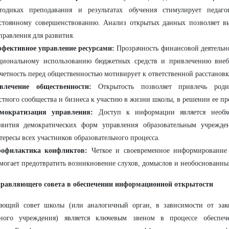
тодиках преподавания и результатах обучения стимулирует педаго
стоянному совершенствованию. Анализ открытых данных позволяет вы
правления для развития.
фективное управление ресурсами:
Прозрачность финансовой деятельно
циональному использованию бюджетных средств и привлечению внеб
четность перед общественностью мотивирует к ответственной расстановк
влечение общественности:
Открытость позволяет привлечь родит
стного сообщества и бизнеса к участию в жизни школы, в решении ее пр
мократизация управления:
Доступ к информации является необх
звития демократических форм управления образовательным учрежде
тересы всех участников образовательного процесса.
офилактика конфликтов:
Четкое и своевременное информирование 
могает предотвратить возникновение слухов, домыслов и необоснованны
правляющего совета в обеспечении информационной открытости
яющий совет школы (или аналогичный орган, в зависимости от зако
тного учреждения) является ключевым звеном в процессе обеспе