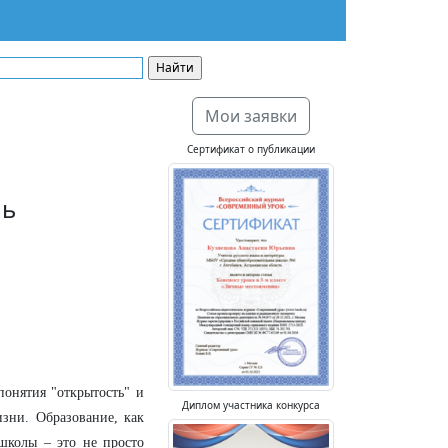
Мои заявки
Сертификат о публикации
ль
понятия "открытость" и
Диплом участника конкурса
изни. Образование, как
школы – это не просто