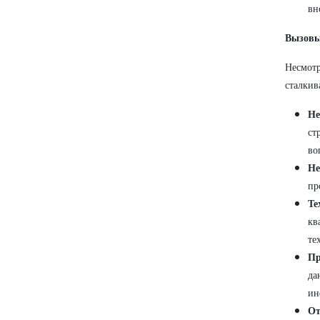
вн
Вызовы
Несмот
сталкив
Не
ст
во
Не
пр
Те
кв
те
Пр
да
ин
От