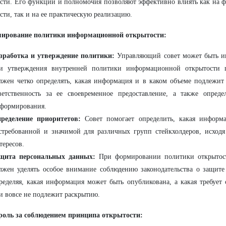
сти. Его функции и полномочия позволяют эффективно влиять как на 
сти, так и на ее практическую реализацию.
мирование политики информационной открытости:
зработка и утверждение политики:
Управляющий совет может быть и
и утверждения внутренней политики информационной открытости 
лжен четко определять, какая информация и в каком объеме подлежит
ветственность за ее своевременное предоставление, а также опре
формирования.
ределение приоритетов:
Совет помогает определить, какая информа
стребованной и значимой для различных групп стейкхолдеров, исходя
тересов.
щита персональных данных:
При формировании политики открытос
лжен уделять особое внимание соблюдению законодательства о защите
ределяя, какая информация может быть опубликована, а какая требует
и вовсе не подлежит раскрытию.
троль за соблюдением принципа открытости: