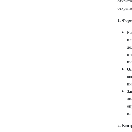
открыто
открыто
1. Фор
Ра
ил
до
от
ин
Оп
во
ин
За
до
оп
ил
2. Кон