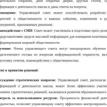
дительских собраний, дней открытых дверей, круглых столов, гд
формация о деятельности школы и даны ответы на вопросы.
овещение:
Управляющий совет может способствовать разработке
дителей и общественности о важных событиях, изменениях в рас
роприятий, принимаемых решениях.
аимодействие с СМИ:
Совет может участвовать в подготовке пресс-рели
представителями средств массовой информации для освещения позитив
формирования широкой общественности.
учение:
Члены управляющего совета могут инициировать обучение
дагогического состава по вопросам информационной открытости, вкл
дготовку отчетов, взаимодействие с общественностью.
стие в принятии решений:
суждение стратегических вопросов:
Управляющий совет, располагая
формацией о деятельности школы, может более эффективно участв
инятии стратегических решений, касающихся развития образовательного
нтроль за использованием ресурсов:
Прозрачность финансовой деяте
крытостью, позволяет управляющему совету эффективно контролировать 