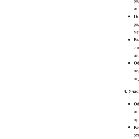
ро
ин
Оп
ро
ме
Вз
с 
ин
Об
пе
по
4. Уча
Об
ин
пр
Ко
от