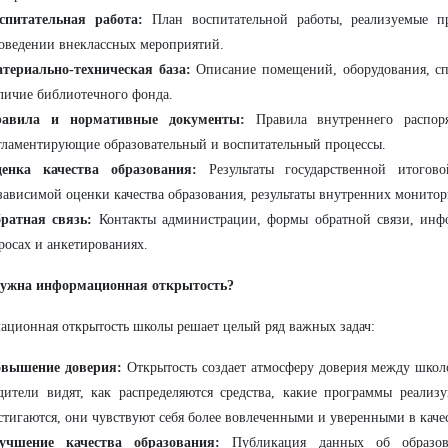
спитательная работа:
План воспитательной работы, реализуемые п
оведении внеклассных мероприятий.
териально-техническая база:
Описание помещений, оборудования, с
личие библиотечного фонда.
авила и нормативные документы:
Правила внутреннего распоря
гламентирующие образовательный и воспитательный процессы.
енка качества образования:
Результаты государственной итогово
зависимой оценки качества образования, результаты внутренних монитор
ратная связь:
Контакты администрации, формы обратной связи, инф
росах и анкетированиях.
нужна информационная открытость?
ционная открытость школы решает целый ряд важных задач:
вышение доверия:
Открытость создает атмосферу доверия между школ
дители видят, как распределяются средства, какие программы реализу
стигаются, они чувствуют себя более вовлеченными и уверенными в каче
учшение качества образования:
Публикация данных об образова