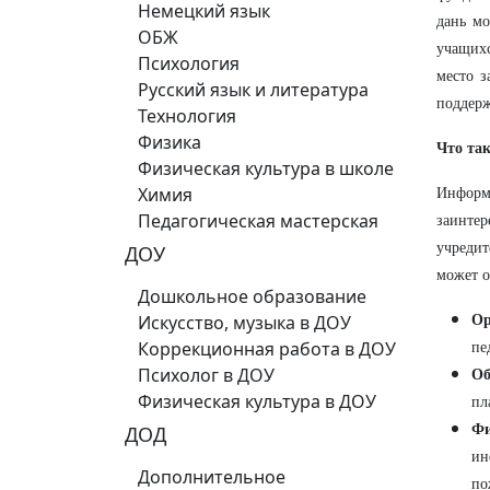
Немецкий язык
дань мо
ОБЖ
учащихс
Психология
место з
Русский язык и литература
поддер
Технология
Физика
Что та
Физическая культура в школе
Химия
Инфор
Педагогическая мастерская
заинте
учредит
ДОУ
может о
Дошкольное образование
Искусство, музыка в ДОУ
Ор
Коррекционная работа в ДОУ
пе
Психолог в ДОУ
Об
Физическая культура в ДОУ
пл
ДОД
Фи
ин
Дополнительное
по