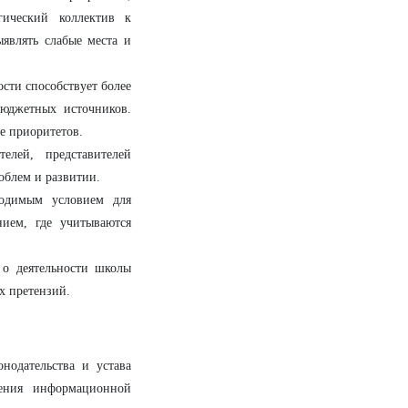
гический коллектив к
являть слабые места и
сти способствует более
юджетных источников.
е приоритетов.
елей, представителей
облем и развитии.
одимым условием для
нием, где учитываются
о деятельности школы
х претензий.
нодательства и устава
чения информационной