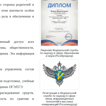
со стороны родителей и
 этом контексте особое
 роль в обеспечении и
менный доступ всех
ива, общественности,
Лицензия Федеральной службы
по надзору в сфере образования
ждения. Эта информация
и науки (Рособрнадзор)
а управления, состав
я подготовки, учебные
едении ОГЭ/ЕГЭ.
сходовании средств,
Регистрация в Федеральной
службе по надзору в сфере
связи, информационных
ность по грантам и
технологий и массовых
коммуникаций (Роскомнадзор)