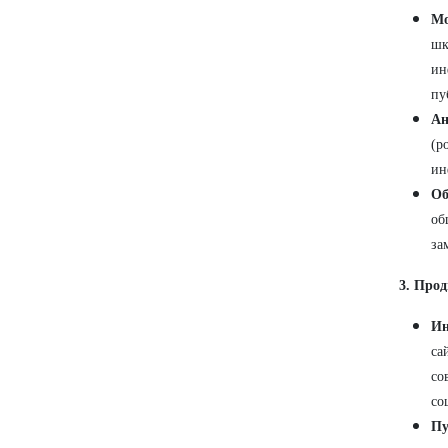
Мо
шк
ин
пу
Ан
(р
ин
Об
об
за
3. Про
Ин
са
со
со
Пу