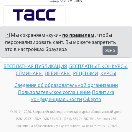
номер ISSN: 2713-282X
Мы сохраняем «куки»
по правилам,
чтобы
персонализировать сайт. Вы можете запретить
это в настройках браузера
Ясно
БЕСПЛАТНАЯ ПУБЛИКАЦИЯ
БЕСПЛАТНЫЕ КОНКУРСЫ
СЕМИНАРЫ
ВЕБИНАРЫ
РЕЦЕНЗИИ
КУРСЫ
Сведения об образовательной организации
Пользовательское соглашение
Политика
конфиденциальности
Оферта
© 2010 – 2026, Всероссийский педагогический журнал «Современный урок
»
ISSN: 2713 – 282X, УДК 371.321.1(051), ББК 74.202.701, Авт. знак С56
Лицензия на образовательную деятельность № 041875 от 29.12.2021