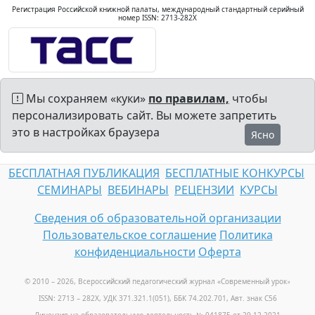
Регистрация Российской книжной палаты, международный стандартный серийный
номер ISSN: 2713-282X
Мы сохраняем «куки»
по правилам,
чтобы
персонализировать сайт. Вы можете запретить
это в настройках браузера
Ясно
БЕСПЛАТНАЯ ПУБЛИКАЦИЯ
БЕСПЛАТНЫЕ КОНКУРСЫ
СЕМИНАРЫ
ВЕБИНАРЫ
РЕЦЕНЗИИ
КУРСЫ
Сведения об образовательной организации
Пользовательское соглашение
Политика
конфиденциальности
Оферта
© 2010 – 2026, Всероссийский педагогический журнал «Современный урок
»
ISSN: 2713 – 282X, УДК 371.321.1(051), ББК 74.202.701, Авт. знак С56