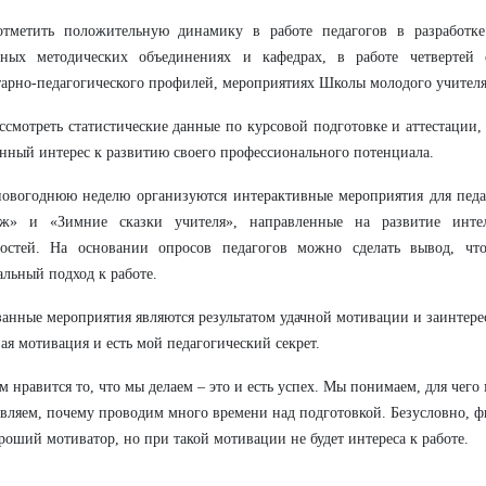
отметить положительную динамику в работе педагогов в разработке
тных методических объединениях и кафедрах, в работе четвертей е
арно-педагогического профилей, мероприятиях Школы молодого учителя
ссмотреть статистические данные по курсовой подготовке и аттестации,
ный интерес к развитию своего профессионального потенциала.
овогоднюю неделю организуются интерактивные мероприятия для педа
аж» и «Зимние сказки учителя», направленные на развитие интелл
ностей. На основании опросов педагогов можно сделать вывод, чт
льный подход к работе.
занные мероприятия являются результатом удачной мотивации и заинтере
ая мотивация и есть мой педагогический секрет.
м нравится то, что мы делаем – это и есть успех. Мы понимаем, для чего 
вляем, почему проводим много времени над подготовкой. Безусловно, ф
ороший мотиватор, но при такой мотивации не будет интереса к работе.