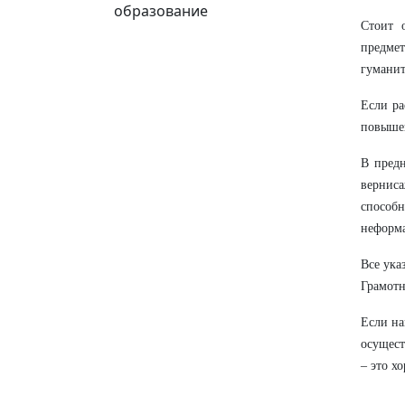
образование
Стоит 
предме
гуманит
Если ра
повышен
В предн
вернис
способ
неформа
Все ука
Грамотн
Если на
осущест
– это х