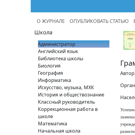
О ЖУРНАЛЕ
ОПУБЛИКОВАТЬ СТАТЬЮ
Школа
Администратор
Английский язык
Библиотека школы
Гра
Биология
География
Автор
Информатика
Орган
Искусство, музыка, МХК
История и обществознание
Насел
Классный руководитель
Коррекционная работа в
Успешна
школе
значени
Математика
учрежде
Начальная школа
развити