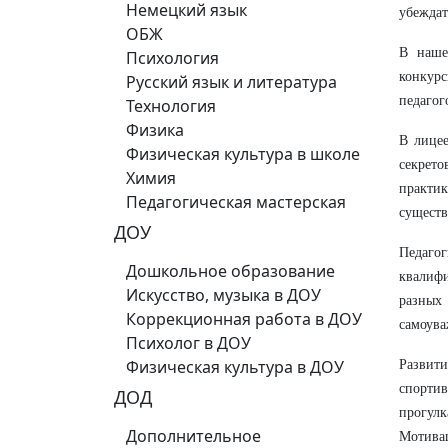
Немецкий язык
убеждат
ОБЖ
В наше
Психология
конкурс
Русский язык и литература
педагог
Технология
Физика
В лицее
Физическая культура в школе
секрет
Химия
практик
Педагогическая мастерская
сущест
ДОУ
Педаго
Дошкольное образование
квалифи
Искусство, музыка в ДОУ
разных
Коррекционная работа в ДОУ
самоува
Психолог в ДОУ
Физическая культура в ДОУ
Развит
спорти
ДОД
прогулк
Дополнительное
Мотивац