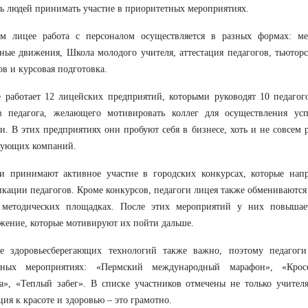
ь людей принимать участие в приоритетных мероприятиях.
м лицее работа с персоналом осуществляется в разных формах: мет
ные движения, Школа молодого учителя, аттестация педагогов, тьютор
ов и курсовая подготовка.
 работает 12 лицейских предприятий, которыми руководят 10 педагог
ов педагога, желающего мотивировать коллег для осуществления ус
и. В этих предприятиях они пробуют себя в бизнесе, хоть и не совсем 
вующих компаний.
ги принимают активное участие в городских конкурсах, которые на
кации педагогов. Кроме конкурсов, педагоги лицея также обмениваются
 методических площадках. После этих мероприятий у них повышает
жение, которые мотивируют их пойти дальше.
ие здоровьесберегающих технологий также важно, поэтому педагоги
вных мероприятиях: «Пермский международный марафон», «Крос
а», «Теплый забег». В списке участников отмечены не только учител
ия к красоте и здоровью – это грамотно.