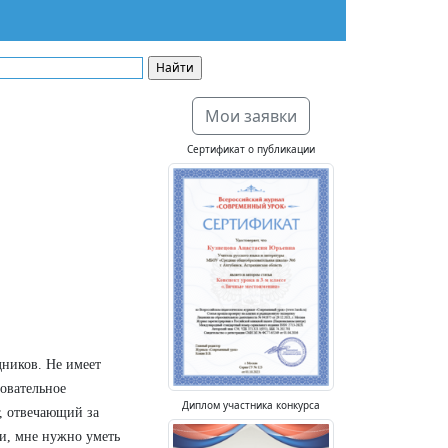
Мои заявки
Сертификат о публикации
дников. Не имеет
зовательное
Диплом участника конкурса
, отвечающий за
и, мне нужно уметь