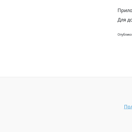
Прило
Для д
Опублико
Пол