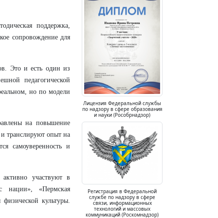
одическая поддержка,
ское сопровождение для
ов. Это и есть один из
пешной педагогической
реальном, но по модели
Лицензия Федеральной службы
по надзору в сфере образования
и науки (Рособрнадзор)
правлены на повышение
 и транслируют опыт на
ся самоуверенность и
 активно участвуют в
с нации», «Пермская
Регистрация в Федеральной
службе по надзору в сфере
я физической культуры.
связи, информационных
технологий и массовых
коммуникаций (Роскомнадзор)