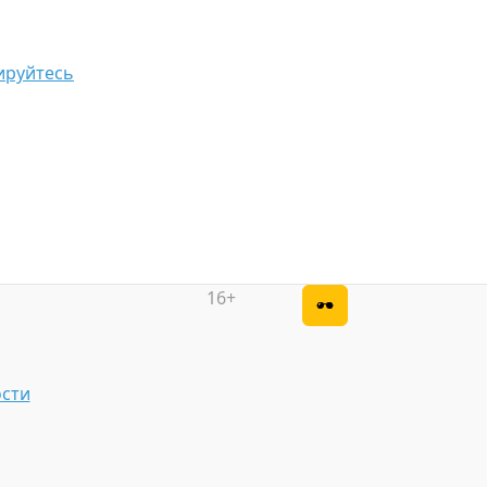
ируйтесь
16+
сти