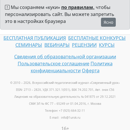
Мы сохраняем «куки»
по правилам,
чтобы
персонализировать сайт. Вы можете запретить
это в настройках браузера
Ясно
БЕСПЛАТНАЯ ПУБЛИКАЦИЯ
БЕСПЛАТНЫЕ КОНКУРСЫ
СЕМИНАРЫ
ВЕБИНАРЫ
РЕЦЕНЗИИ
КУРСЫ
Сведения об образовательной организации
Пользовательское соглашение
Политика
конфиденциальности
Оферта
© 2010 – 2026, Всероссийский педагогический журнал «Современный урок
»
ISSN: 2713 – 282X, УДК 371.321.1(051), ББК 74.202.701, Авт. знак С56
Лицензия на образовательную деятельность № 041875 от 29.12.2021
СМИ ЭЛ № ФС 77 – 65249 от 01.04.2016, г. Москва
Телефон: +7 (925) 664-32-11
E-mail: info@1urok.ru
16+