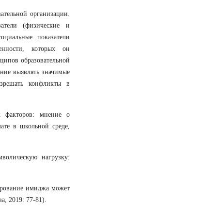
вательной организации.
затели (физические и
социальные показатели
енности, которых он
нципов образовательной
ение выявлять значимые
азрешать конфликты в
х факторов: мнение о
ате в школьной среде,
волическую нагрузку:
ирование имиджа может
, 2019: 77-81).