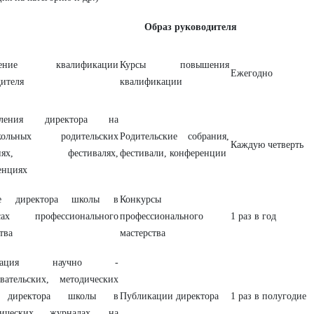
Образ руководителя
шение квалификации
Курсы повышения
Ежегодно
дителя
квалификации
пления директора на
кольных родительских
Родительские собрания,
Каждую четверть
аниях, фестивалях,
фестивали, конференции
енциях
ие директора школы в
Конкурсы
рсах профессионального
профессионального
1 раз в год
тва
мастерства
икация научно -
овательских, методических
 директора школы в
Публикации директора
1 раз в полугодие
огических журналах, на