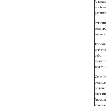
(зако
пробле
развит
Участ
конку
мастерс
Публ
исслед
работ
педаг
тематич
Освеще
социа
родит
связан
(повы
аттеста