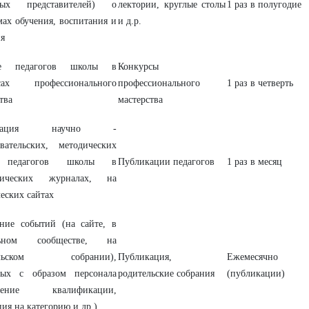
нных представителей) о
лектории, круглые столы
1 раз в полугодие
мах обучения, воспитания и
и д.р.
ия
ие педагогов школы в
Конкурсы
рсах профессионального
профессионального
1 раз в четверть
тва
мастерства
икация научно -
овательских, методических
 педагогов школы в
Публикации педагогов
1 раз в месяц
огических журналах, на
еских сайтах
ние событий (на сайте, в
льном сообществе, на
ельском собрании),
Публикация,
Ежемесячно
ных с образом персонала
родительские собрания
(публикации)
шение квалификации,
ция на категорию и др.)