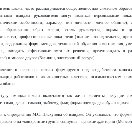
итель школы часто рассматривается общественностью символом образо
ентами имиджа руководителя могут являться персональные пока
изические особенности, характер, тип личности, личное обаяние), 
нь образования, образ жизни, стиль руководства, нормы и ц
ивается), профессиональные показатели (знание законодательства, при
и, содержания, форм, методов, технологий обучения и воспитания, ум
мы, находить эффективные пути их решения, предупреждать и р
иве) и многое другое (Зазыкин, электронный ресурс).
авление о персонале школы формируется под воздействием многи
кации работников и их личностных качествах, психологическом клим
 облике.
ктуру имиджа школы включаются так же и элементы, несущие сим
е, гимн, девиз, символ, эмблему, флаг, форма одежды для обучающихся.
я к определению М.С. Пискунова об имидже. Он указывает, что форм
правлено на «конкретные группы социума» - целевые аудитории (Моисеева