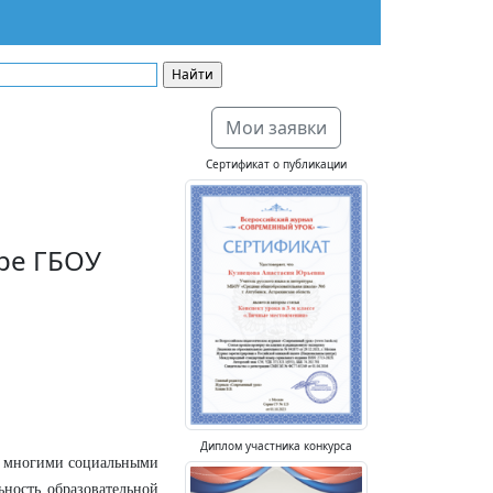
Мои заявки
Сертификат о публикации
ре ГБОУ
Диплом участника конкурса
со многими социальными
ьность образовательной