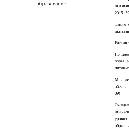
образование
психоло
2015: 39
Таким 
призван
Рассмот
По мнен
образ р
школьно
Мнение 
обеспеч
89).
Ожидани
получен
уровня
образов