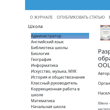
О ЖУРНАЛЕ
ОПУБЛИКОВАТЬ СТАТЬЮ
Школа
Администратор
Английский язык
Библиотека школы
Раз
Биология
обр
География
ООШ
Информатика
Искусство, музыка, МХК
Автор
История и обществознание
Классный руководитель
Орган
Коррекционная работа в
Насел
школе
Математика
Школа –
Начальная школа
институ