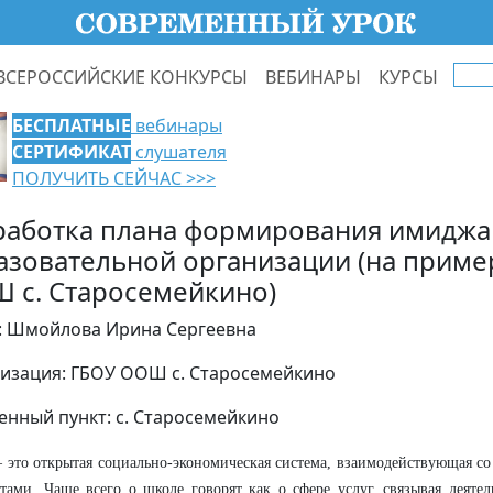
ВСЕРОССИЙСКИЕ КОНКУРСЫ
ВЕБИНАРЫ
КУРСЫ
БЕСПЛАТНЫЕ
вебинары
СЕРТИФИКАТ
слушателя
ПОЛУЧИТЬ СЕЙЧАС >>>
работка плана формирования имиджа
азовательной организации (на приме
 с. Старосемейкино)
: Шмойлова Ирина Сергеевна
изация: ГБОУ ООШ с. Старосемейкино
енный пункт: с. Старосемейкино
 это открытая социально-экономическая система, взаимодействующая 
тами. Чаще всего о школе говорят как о сфере услуг, связывая деятел