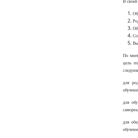
В своей
Об
Ро
Об
Со
Вы
По мне
цель п
следую
для ро
обучени
для об
самореа
для об
обучени