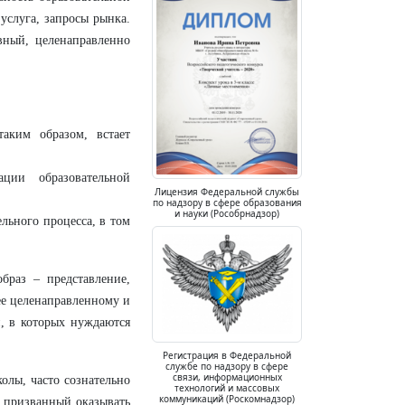
услуга, запросы рынка.
вный, целенаправленно
аким образом, встает
ции образовательной
Лицензия Федеральной службы
по надзору в сфере образования
и науки (Рособрнадзор)
льного процесса, в том
раз – представление,
ее целенаправленному и
, в которых нуждаются
Регистрация в Федеральной
службе по надзору в сфере
связи, информационных
олы, часто сознательно
технологий и массовых
коммуникаций (Роскомнадзор)
 призванный оказывать