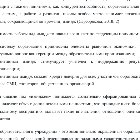
ации с такими понятиями, как конкурентоспособность, образовательная 
и с этим, в работе и развитии школы особое место занимает позити
ый, сохраняющийся во времени, имидж (Серебрякова, 2018: 2).
имость работы над имиджем школы возникает по следующим причинам:
систему образования привнесены элементы рыночной экономики, т
туально вопрос конкуренции между образовательными организациями;
зитивный имидж стимулирует учителей к поддержанию репута
ганизации;
зитивный имидж создает кредит доверия для всех участников образовате
сле СМИ, спонсоров, общественных организаций.
м смысле под «имиджем» понимается сознательно сформированный об
 наделяет объект дополнительными ценностями, что приводит к его бол
альному восприятию, вызывает такие впечатления, отношения, оценки
датели.
бразовательного учреждения - это эмоционально окрашенный образ шк
рованный, обладающий целенаправленно заданными характеристиками,