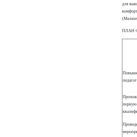
для выш
комфор
(Малахе
ПЛАН 
Повы
педагог
Прохо
пер
квалиф
Прове
мероп