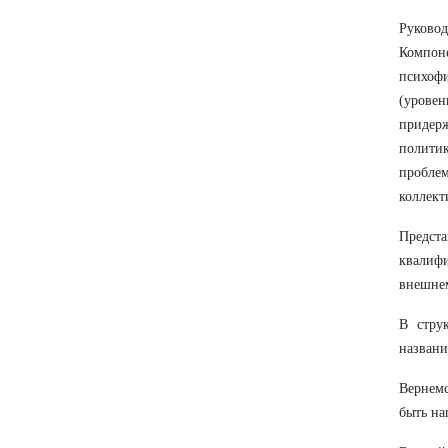
Руковод
Компон
психоф
(урове
придерж
политик
пробле
коллект
Предст
квалифи
внешнем
В стру
названи
Вернемс
быть на