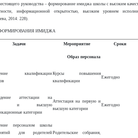
естоящего руководства – формирование имиджа школы с высоким качес
тности, информационной открытостью, высоким уровнем исполни
ева, 2014: 228).
ФОРМИРОВАНИЯ ИМИДЖА
Задачи
Мероприятие
Сроки
Образ персонала
шение квалификации
Курсы повышения
Ежегодно
ов
квалификации
ждение аттестации на
Аттестация на первую и
вую и высшую
Ежегодно
высшую категории
икационные категории
дение персоналом школы
риятий для родителей
Родительские собрания,