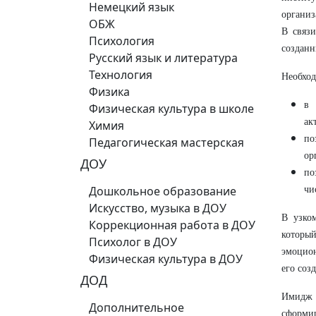
Немецкий язык
организ
ОБЖ
В связ
Психология
созданн
Русский язык и литература
Технология
Необход
Физика
в 
Физическая культура в школе
ак
Химия
по
Педагогическая мастерская
ор
ДОУ
по
Дошкольное образование
чи
Искусство, музыка в ДОУ
В узко
Коррекционная работа в ДОУ
который
Психолог в ДОУ
эмоцион
Физическая культура в ДОУ
его соз
ДОД
Имидж о
Дополнительное
сформи