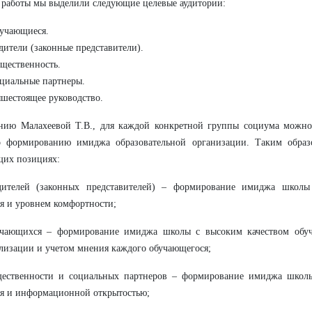
 работы мы выделили следующие целевые аудитории:
учающиеся.
дители (законные представители).
щественность.
циальные партнеры.
шестоящее руководство.
нию Малахеевой Т.В., для каждой конкретной группы социума можно
о формированию имиджа образовательной организации. Таким образ
щих позициях:
дителей (законных представителей) – формирование имиджа школы
я и уровнем комфортности;
учающихся – формирование имиджа школы с высоким качеством обуч
лизации и учетом мнения каждого обучающегося;
щественности и социальных партнеров – формирование имиджа школы
я и информационной открытостью;