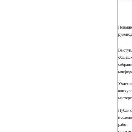
Повы
руково
Высту
общеш
собр
конфер
Участ
конку
мастерс
Публ
исслед
работ
педаг