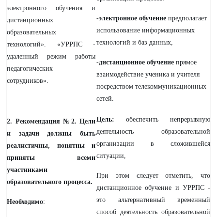
электронного обучения и
-электронное обучение
предполагает
дистанционных
использование информационных
образовательных
технологий и баз данных,
технологий». «УРРПС -
удаленный режим работы
-
дистанционное обучение
прямое
педагогических
взаимодействие ученика и учителя
сотрудников».
посредством телекоммуникационных
сетей.
Цель:
обеспечить непрерывную
2. Рекомендация №2.
Цели
деятельность образовательной
и задачи должны быть
организации в сложившейся
реалистичны, понятны и
ситуации,
приняты всеми
участниками
При этом следует отметить, что
образовательного процесса.
дистанционное обучение и УРРПС -
это альтернативный временный
Необходимо
:
способ деятельность образовательной