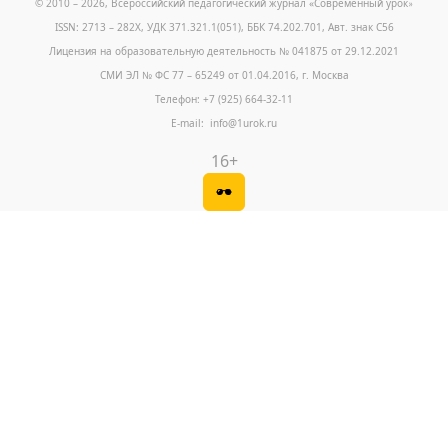
© 2010 – 2026, Всероссийский педагогический журнал «Современный урок
»
ISSN: 2713 – 282X, УДК 371.321.1(051), ББК 74.202.701, Авт. знак С56
Лицензия на образовательную деятельность № 041875 от 29.12.2021
СМИ ЭЛ № ФС 77 – 65249 от 01.04.2016, г. Москва
Телефон: +7 (925) 664-32-11
E-mail: info@1urok.ru
16+