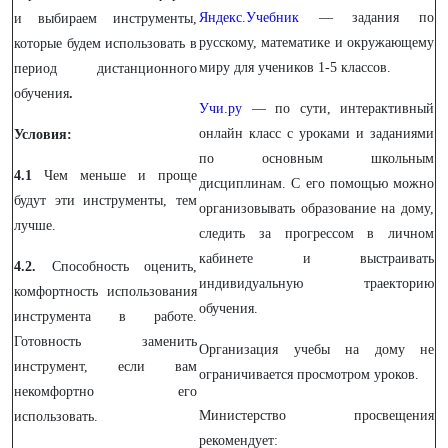
Яндекс.Учебник
— задания по
и выбираем инструменты,
русскому, математике и окружающему
которые будем использовать в
миру для учеников 1-5 классов.
период дистанционного
обучения
.
Учи.ру
— по сути, интерактивный
онлайн класс с уроками и заданиями
Условия:
по основным школьным
4.1
Чем меньше и проще
дисциплинам. С его помощью можно
будут эти инструменты, тем
организовывать образование на дому,
лучше.
следить за прогрессом в личном
кабинете и выстраивать
4.2.
Способность оценить,
индивидуальную траекторию
комфортность использования
обучения.
инструмента в работе.
Готовность заменить
Организация учебы на дому не
инструмент, если вам
ограничивается просмотром уроков.
некомфортно его
Министерство просвещения
использовать.
рекомендует: