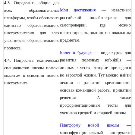
4.3.
Определить общие для
Мои достижения
— известный
всех образовательные
российский онлайн-сервис для
платформы, чтобы обеспечить
самопроверки, где можно
единство образовательного
протестировать знания по школьным
инструментария для всех
предметам.
участников образовательного
процесса.
Билет в будущее
— видеокурсы для
развития полезных soft-skills —
4.4.
Попросить технических
личных качеств, которые пригодятся
специалистов школы помочь
во взрослой жизни. Тут можно найти
коллегам в освоении нового
лекции о развитии креативности,
инструмента.
основах командной работы, принятии
решения. А также
профориентационные тесты для
учеников средней и старшей школы.
Платформу новой школы
—
многофункциональный инструмент