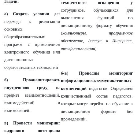
Задачи:
технического оснащения у
сотрудников, обучающихся для
а) Создать условия
для
выполнения функций по
перехода к реализации
дистанционному формату обучения
основных
(
компьютеры, программное
общеобразовательных
обеспечение, доступ в Интернет,
программ с применением
телефонные линии
)
электронного обучения или
дистанционных
образовательных технологий
б-в) Проводим мониторинг
б) Проанализировать
информационно-коммуникативных
внутреннюю среду
, на
компетенций
педагогов. Определяем
предмет взаимоотношений,
количественный состав педагогов,
взаимодействий и
которые могут перейти на обучение в
взаимосвязей.
дистанционном формате без
промедлений.
в) Провести мониторинг
кадрового потенциала