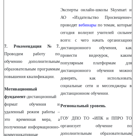
Эксперты онлайн-школы Skysmart и
АО «Издательство Просвещение»
проводят
вебинары
по темам, которые
сегодня волнуют учителей сильнее
всего: с чего начать организацию
7. Рекомендация №7.
дистанционного обучения, как
Проводим работу по
провести видеоурок, каким
обучению дополнительным
популярным платформам для
образовательным программам
дистанционного обучения можно
повышения квалификации.
доверять, как использовать
социальные сети и мессенджеры в
Мотивационный
дистанционном обучении.
фундамент
-дистанционный
формат обучения и
Региональный уровень
.
удаленный режим работы –
ГОУ ДПО ТО «ИПК и ППРО ТО
это временная мера, а
организует обучение по
полученные информационно-
дополнительным образовательным
коммуникативные