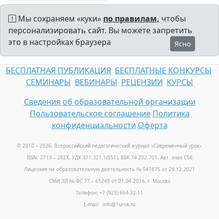
Мы сохраняем «куки»
по правилам,
чтобы
персонализировать сайт. Вы можете запретить
это в настройках браузера
Ясно
БЕСПЛАТНАЯ ПУБЛИКАЦИЯ
БЕСПЛАТНЫЕ КОНКУРСЫ
СЕМИНАРЫ
ВЕБИНАРЫ
РЕЦЕНЗИИ
КУРСЫ
Сведения об образовательной организации
Пользовательское соглашение
Политика
конфиденциальности
Оферта
© 2010 – 2026, Всероссийский педагогический журнал «Современный урок
»
ISSN: 2713 – 282X, УДК 371.321.1(051), ББК 74.202.701, Авт. знак С56
Лицензия на образовательную деятельность № 041875 от 29.12.2021
СМИ ЭЛ № ФС 77 – 65249 от 01.04.2016, г. Москва
Телефон: +7 (925) 664-32-11
E-mail: info@1urok.ru