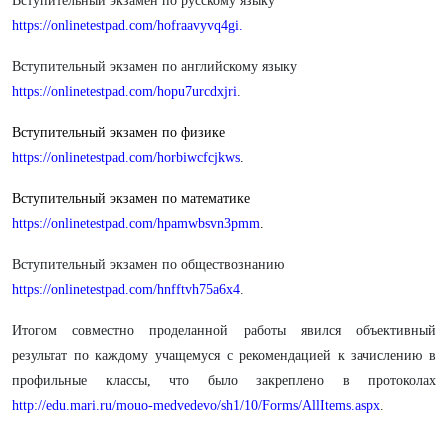
Вступительный экзамен по русскому языку
https://onlinetestpad.com/hofraavyvq4gi
.
Вступительный экзамен по английскому языку
https://onlinetestpad.com/hopu7urcdxjri
.
Вступительный экзамен по физике
https://onlinetestpad.com/horbiwcfcjkws
.
Вступительный экзамен по математике
https://onlinetestpad.com/hpamwbsvn3pmm
.
Вступительный экзамен по обществознанию
https://onlinetestpad.com/hnfftvh75a6x4
.
Итогом совместно проделанной работы явился объективный
результат по каждому учащемуся с рекомендацией к зачислению в
профильные классы, что было закреплено в протоколах
http://edu.mari.ru/mouo-medvedevo/sh1/10/Forms/AllItems.aspx
.