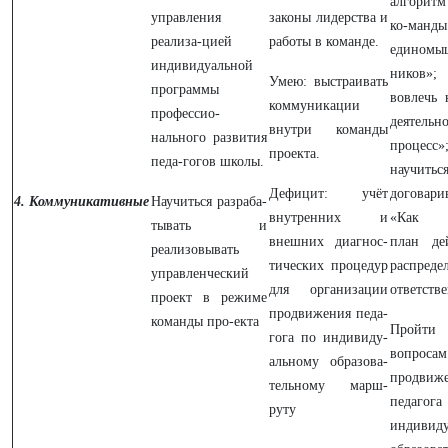
алгоритм
управления
законы лидерства и
ко-манды
реализа-цией
работы в команде.
единомы
индивидуальной
ников
Умею: выстраивать
программы
вовлечь 
коммуникации
профессио-
деятельн
внутри команды
нального развития
процес
проекта.
педа-гогов школы.
научитьс
Дефицит: учёт
договарив
4.
Коммуникативные
Научиться разраба-
внутренних и
«Как с
тывать и
внешних диагнос-
план де
реализовывать
тических процедур
распреде
управленческий
для организации
ответстве
проект в режиме
продвижения педа-
команды про-екта
Пройти 
гога по индивиду-
вопросам
альному образова-
продвиж
тельному марш-
педаг
руту
индивиду