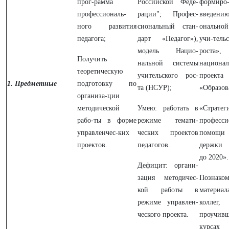
прог-рамма
Российской Феде-
формиро
профессиональ-
рации"; Профес-
введен
ного развития
сиональный стан-
онально
педагога;
дарт «Педагог»),
учи-тель
модель Нацио-
роста»,
Получить
нальной системы
национал
теоретическую
учительского рос-
проекта
1.
Предметные
подготовку по
та (НСУР);
«Образов
организа-ции
методической
Умею: работать в
«Стратег
рабо-ты в форме
режиме темати-
професси
управленчес-ких
ческих проектов
помощи
проектов.
педагогов.
держки 
до 2020».
Дефицит: органи-
зация методичес-
Познако
кой работы в
материал
режиме управлен-
коллег,
ческого проекта.
проучив
курс