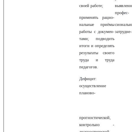
своей работе;
выявлен
профес-
применять рацио-
нальные приёмы
сиональн
работы с докумен-
затрудне
тами; подводить
итоги и определять
результаты своего
труда и труда
педагогов.
Дефицит:
осуществление
планово-
прогностической,
контрольно -
диагностической,