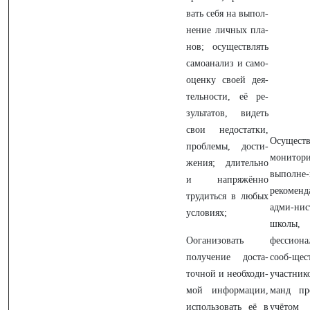
вать себя на выпол-
нение личных пла-
нов; осуществлять
самоанализ и само-
оценку своей дея-
тельности, её ре-
зультатов, видеть
свои недостатки,
Осуществ
проблемы, дости-
монитор
жения; длительно
выполне-
и напряжённо
рекоменд
трудиться в любых
адми-нис
условиях;
школы
Ооганизовать
фессиона
получение доста-
сооб-щес
точной и необходи-
участн
мой информации,
манд пр
использовать её в
учётом