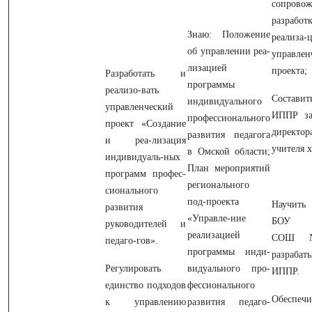
сопрово
разра
Знаю: Положение
реализа-
об управлении реа-
управлен
лизацией
проекта;
Разработать и
программы
реализо-вать
Состави
индивидуального
управленческий
ИППР за
профессионального
проект «Создание
директор
развития педагога
и реа-лизация
учителя 
в Омской области;
индивидуаль-ных
План мероприятий
программ профес-
регионального
сионального
под-проекта
Научить 
развития
«Управле-ние
БОУ «
руководителей и
реализацией
СОШ
педаго-гов».
программы инди-
разрабат
Регулировать
видуального про-
ИППР.
единство подходов
фессионального
Обеспечи
к управлению
развития педаго-