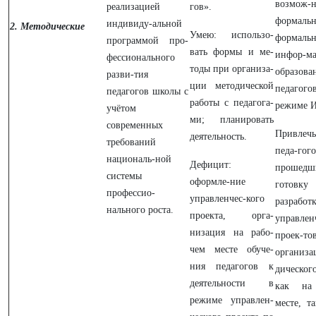
возмож-н
реализацией
гов».
формаль
индивиду-альной
2.
Методические
Умею: использо-
формал
программой про-
вать формы и ме-
инфор-ма
фессионального
тоды при организа-
образова
разви-тия
ции методической
педаг
педагогов школы с
работы с педагога-
режиме 
учётом
ми; планировать
современных
Привлеч
деятельность.
требований
педа-гого
националь-ной
Дефицит:
прошед
системы
оформле-ние
гото
профессио-
управленчес-кого
разработ
нального роста.
проекта, орга-
управлен
низация на рабо-
проек
чем месте обуче-
организа
ния педагогов к
дическог
деятельности в
как на
режиме управлен-
месте, т