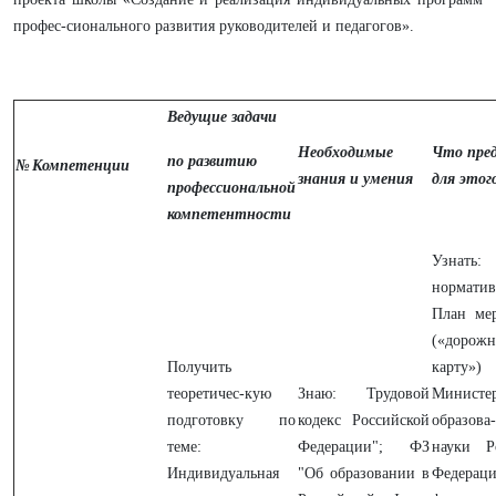
профес-сионального развития руководителей и педагогов».
Ведущие задачи
Необходимые
Что пре
по развитию
№
Компетенции
знания и умения
для этог
профессиональной
компетентности
Узнать:
норматив
План ме
(«дорож
Получить
карту»)
теоретичес-кую
Знаю: Трудовой
Министер
подготовку по
кодекс Российской
образо
теме:
Федерации"; ФЗ
науки Р
Индивидуальная
"Об образовании в
Федер