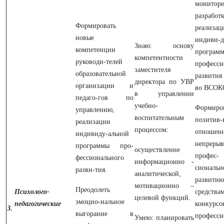
монитор
разра
Формировать
реализац
новые
индиви-д
Знаю: основу
компетенции
програм
компетентности
руководи-телей
професси
заместителя
образовательной
развития
директора по УВР
организации и
во ВСОК
в управлении
педаго-гов по
учебно-
Формиро
управлению,
воспитательным
позитив-
реализации
процессом:
отнош
индивиду-альной
непреры
программы про-
осуществление
профес-
фессионального
информационно -
сиональн
разви-тия.
аналитической,
развитию
мотивационно –
Преодолеть
Психолого-
средства
целевой функций.
эмоцио-нальное
педагогические
конкурсо
3.
выгорание в
професси
Умею: планировать