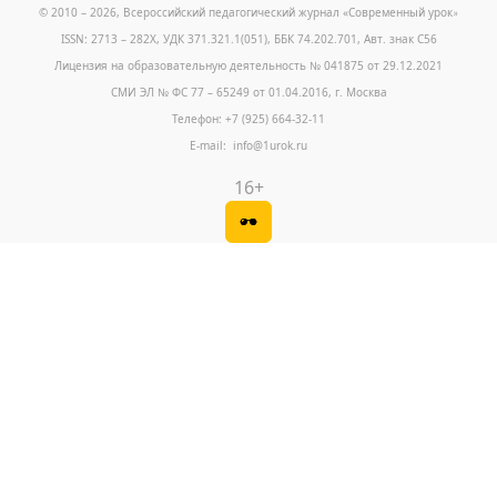
© 2010 – 2026, Всероссийский педагогический журнал «Современный урок
»
ISSN: 2713 – 282X, УДК 371.321.1(051), ББК 74.202.701, Авт. знак С56
Лицензия на образовательную деятельность № 041875 от 29.12.2021
СМИ ЭЛ № ФС 77 – 65249 от 01.04.2016, г. Москва
Телефон: +7 (925) 664-32-11
E-mail: info@1urok.ru
16+