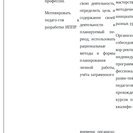
профессии.
мастерств
свою деятельность;
методиче
определить цель и
Мотивировать
иници
содержание своей
педаго-гов к
разных у
деятельности в
разработке ИППР.
планируемый пе-
Организо
риод; использовать
собесед
рациональные
кор-рект
методы и формы
индивиду
планирования
програ
личной работы,
фессиона
учёта затраченного
разви-ти
педагог
прохожд
курсов 
квалифи-
времени; организо-