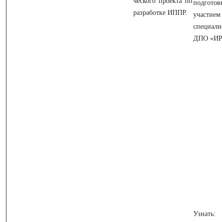
ческого проекта по
подго
разработке ИППР.
участием
специал
ДПО «И
Узнать: