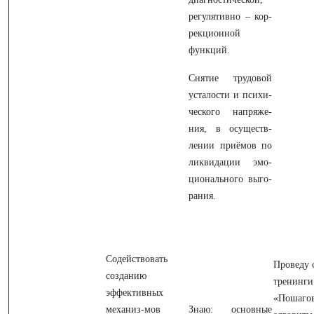
регулятивно – кор-
рекционной
функций.
Снятие трудовой
усталости и психи-
ческого напряже-
ния, в осуществ-
лении приёмов по
ликвидации эмо-
ционального выго-
рания.
Содействовать
Проведу 
созданию
тренинги
эффективных
«Пошаго
механиз-мов
Знаю: основные