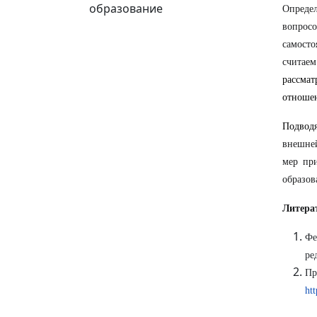
образование
Опреде
вопрос
самост
считае
рассмат
отношен
Подводя
внешней
мер пр
образов
Литера
Фе
ре
Пр
ht