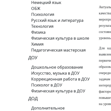
Немецкий язык
Актуаль
ОБЖ
качеств
Психология
Русский язык и литература
меропр
Технология
резуль
Физика
состоян
Физическая культура в школе
уровень
Химия
Для ка
Педагогическая мастерская
выявле
ДОУ
первичн
Дошкольное образование
образо
Искусство, музыка в ДОУ
очеред
Коррекционная работа в ДОУ
задачам
Психолог в ДОУ
интерп
Физическая культура в ДОУ
факторо
ДОД
повышен
на уров
Дополнительное