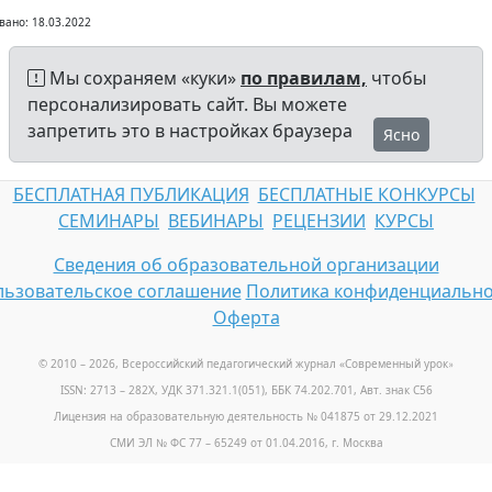
вано: 18.03.2022
Мы сохраняем «куки»
по правилам,
чтобы
персонализировать сайт. Вы можете
запретить это в настройках браузера
Ясно
БЕСПЛАТНАЯ ПУБЛИКАЦИЯ
БЕСПЛАТНЫЕ КОНКУРСЫ
СЕМИНАРЫ
ВЕБИНАРЫ
РЕЦЕНЗИИ
КУРСЫ
Сведения об образовательной организации
ьзовательское соглашение
Политика конфиденциально
Оферта
© 2010 – 2026, Всероссийский педагогический журнал «Современный урок
»
ISSN: 2713 – 282X, УДК 371.321.1(051), ББК 74.202.701, Авт. знак С56
Лицензия на образовательную деятельность № 041875 от 29.12.2021
СМИ ЭЛ № ФС 77 – 65249 от 01.04.2016, г. Москва
Телефон: +7 (925) 664-32-11