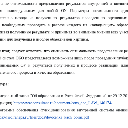
ление оптимальности представления результатов внутренней и внешн
ом индивидуальным для любой ОУ. Параметры оптимальности адми
оятельно исходя из полученных результатов проведенных оценочных
м необходимым проводить в разрезе каждого из
«западающих» образо
ривая полученные результаты и принимая во внимание мнения всех учас
ий для получения наиболее объективной картины.
 итог, следует отметить, что оценивать оптимальность
представления ре
 систем ОКО представляется возможным лишь после проведения глубок
инимаемых ОУ и результатов получаемых в процессе реализации пла
ательного процесса и качества образования.
тура:
деральный закон "Об образовании в Российской Федерации" от 29.12.20
дакция)
http://www.consultant.ru/document/cons_doc_LAW_140174/
ограмма обеспечения функционирования внутренней системы оценки
tps://firo.ranepa.ru/files/docs/do/ocenka_kach_obraz.pdf