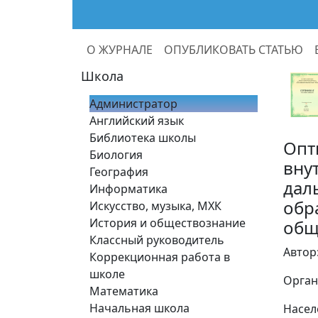
О ЖУРНАЛЕ
ОПУБЛИКОВАТЬ СТАТЬЮ
Школа
Администратор
Английский язык
Библиотека школы
Опт
Биология
вну
География
дал
Информатика
обр
Искусство, музыка, МХК
История и обществознание
общ
Классный руководитель
Автор
Коррекционная работа в
школе
Орган
Математика
Начальная школа
Насел