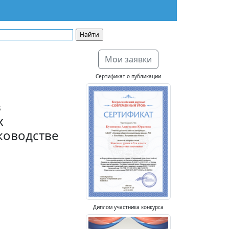
Мои заявки
Сертификат о публикации
в
х
ководстве
Диплом участника конкурса