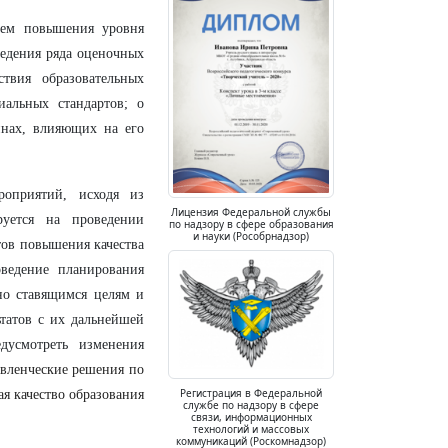
ем повышения уровня
ведения ряда оценочных
твия образовательных
иальных стандартов; о
инах, влияющих на его
оприятий, исходя из
Лицензия Федеральной службы
руется на проведении
по надзору в сфере образования
и науки (Рособрнадзор)
тов повышения качества
ведение планирования
но ставящимся целям и
татов с их дальнейшей
дусмотреть изменения
авленческие решения по
Регистрация в Федеральной
я качество образования
службе по надзору в сфере
связи, информационных
технологий и массовых
коммуникаций (Роскомнадзор)