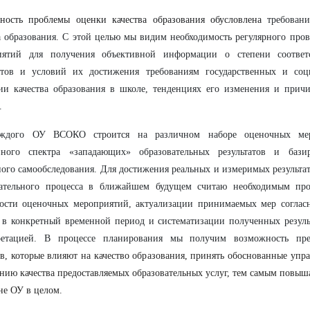
ность проблемы оценки качества образования обусловлена
требовани
а образования. С этой целью мы видим необходимость регулярного про
иятий для получения объективной информации о степени соответс
татов и условий их достижения требованиям государственных и соц
ии качества образования в школе, тенденциях его изменения и прич
.
ждого ОУ ВСОКО строится на различном наборе оценочных мер
нного спектра «западающих» образовательных результатов и бази
ого самообследования. Для достижения реальных и измеримых результа
вательного процесса в ближайшем будущем считаю необходимым про
ности оценочных мероприятий, актуализации принимаемых мер соглас
 в конкретный временной период и систематизации полученных резуль
ретацией. В процессе планирования мы получим возможность пре
в, которые влияют на качество образования, принять обоснованные упр
ию качества предоставляемых образовательных услуг, тем самым повыша
не ОУ в целом.