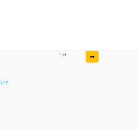
16+
сти