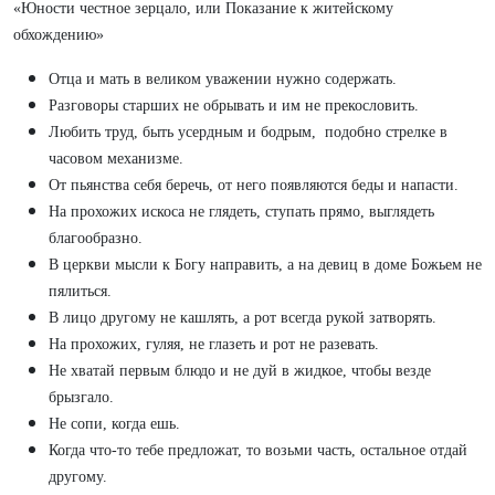
«Юности честное зерцало, или Показание к житейскому
обхождению»
Отца и мать в великом уважении нужно содержать.
Разговоры старших не обрывать и им не прекословить.
Любить труд, быть усердным и бодрым, подобно стрелке в
часовом механизме.
От пьянства себя беречь, от него появляются беды и напасти.
На прохожих искоса не глядеть, ступать прямо, выглядеть
благообразно.
В церкви мысли к Богу направить, а на девиц в доме Божьем не
пялиться.
В лицо другому не кашлять, а рот всегда рукой затворять.
На прохожих, гуляя, не глазеть и рот не разевать.
Не хватай первым блюдо и не дуй в жидкое, чтобы везде
брызгало.
Не сопи, когда ешь.
Когда что-то тебе предложат, то возьми часть, остальное отдай
другому.