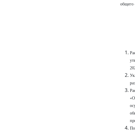
общего 
Ра
ут
20
Ук
ра
Ра
«О
ос
об
пр
По