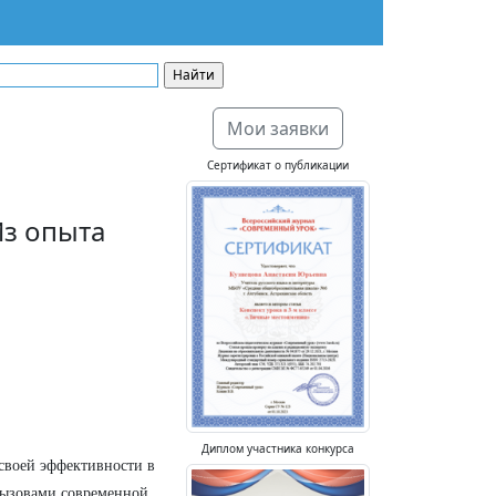
Мои заявки
Сертификат о публикации
Из опыта
й
Диплом участника конкурса
 своей эффективности в
вызовами современной