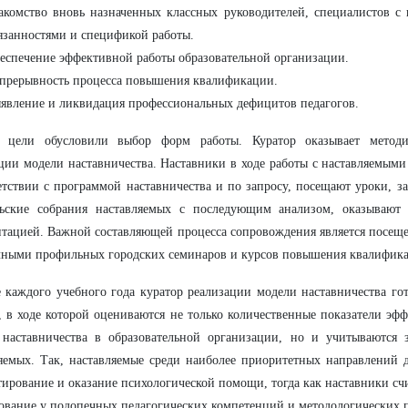
акомство вновь назначенных классных руководителей, специалистов с
язанностями и спецификой работы.
еспечение эффективной работы образовательной организации.
прерывность процесса повышения квалификации.
явление и ликвидация профессиональных дефицитов педагогов.
 цели обусловили выбор форм работы. Куратор оказывает методи
ции модели наставничества. Наставники в ходе работы с наставляемыми
етствии с программой наставничества и по запросу, посещают уроки, за
льские собрания наставляемых с последующим анализом, оказывают
тацией. Важной составляющей процесса сопровождения является посещ
чными профильных городских семинаров и курсов повышения квалифик
 каждого учебного года куратор реализации модели наставничества г
, в ходе которой оцениваются не только количественные показатели эф
 наставничества в образовательной организации, но и учитываются 
яемых. Так, наставляемые среди наиболее приоритетных направлений 
тирование и оказание психологической помощи, тогда как наставники с
вание у подопечных педагогических компетенций и методологических 