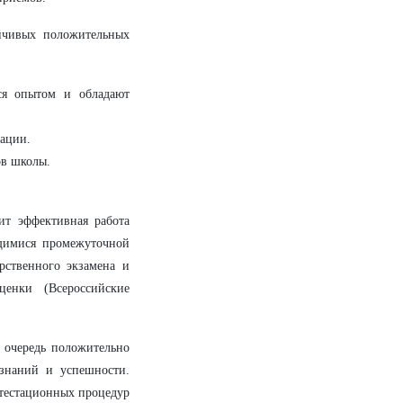
ойчивых положительных
ься опытом и обладают
зации.
ов школы.
ит эффективная работа
щимися промежуточной
рственного экзамена и
ценки (Всероссийские
 очередь положительно
знаний и успешности.
тестационных процедур