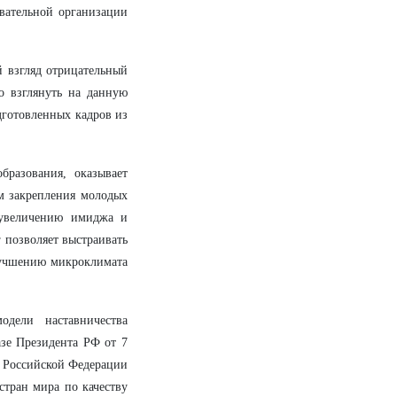
овательной организации
й взгляд отрицательный
о взглянуть на данную
дготовленных кадров из
бразования, оказывает
ём закрепления молодых
 увеличению имиджа и
 позволяет выстраивать
улучшению микроклимата
одели наставничества
зе Президента РФ от 7
я Российской Федерации
стран мира по качеству