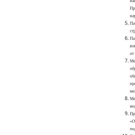
на
Пр
на
Па
ст
Па
во
от
Ме
об
об
пр
ме
Ме
мо
Пр
«О
пе