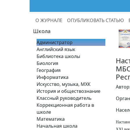
О ЖУРНАЛЕ
ОПУБЛИКОВАТЬ СТАТЬЮ
Школа
Администратор
Английский язык
Библиотека школы
Нас
Биология
МБО
География
Рес
Информатика
Искусство, музыка, МХК
Автор
История и обществознание
Классный руководитель
Орган
Коррекционная работа в
Насел
школе
Математика
Наставн
Начальная школа
XXI век