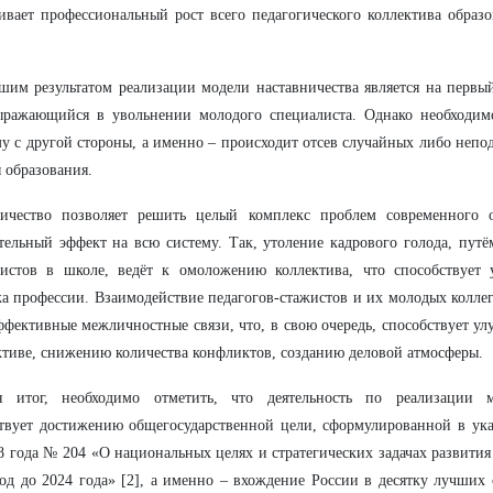
ивает профессиональный рост всего педагогического коллектива образ
им результатом реализации модели наставничества является на первы
выражающийся в увольнении молодого специалиста. Однако необходим
у с другой стороны, а именно – происходит отсев случайных либо непо
 образования.
ничество позволяет решить целый комплекс проблем современного о
ельный эффект на всю систему. Так, утоление кадрового голода, пут
листов в школе, ведёт к омоложению коллектива, что способствует
а профессии. Взаимодействие педагогов-стажистов и их молодых коллег
ффективные межличностные связи, что, в свою очередь, способствует 
ктиве, снижению количества конфликтов, созданию деловой атмосферы.
я итог, необходимо отметить, что деятельность по реализации м
твует достижению общегосударственной цели, сформулированной в ука
8 года № 204 «О национальных целях и стратегических задачах развити
од до 2024 года» [2], а именно – вхождение России в десятку лучших 