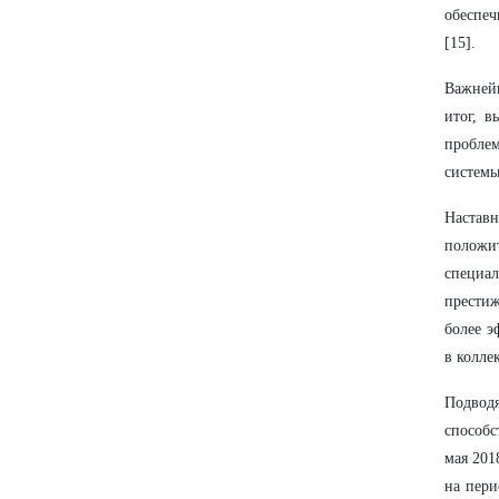
обеспеч
[15].
Важнейш
итог, 
проблем
системы
Настав
положит
специа
престиж
более э
в колле
Подвод
способс
мая 201
на пери