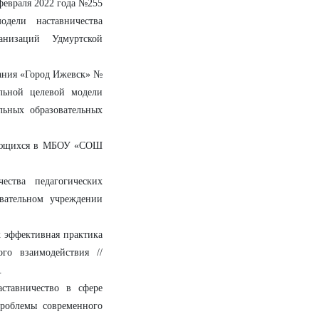
февраля 2022 года №255
дели наставничества
анизаций Удмуртской
ания «Город Ижевск» №
льной целевой модели
льных образовательных
учающихся в МБОУ «СОШ
ества педагогических
вательном учреждении
к эффективная практика
го взаимодействия //
.
ставничество в сфере
Проблемы современного