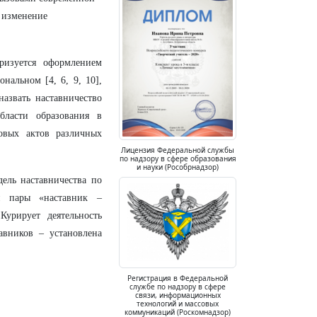
 изменение
ризуется оформлением
нальном [4, 6, 9, 10],
азвать наставничество
бласти образования в
овых актов различных
Лицензия Федеральной службы
по надзору в сфере образования
и науки (Рособрнадзор)
ль наставничества по
ся пары «наставник –
Курирует деятельность
авников – установлена
Регистрация в Федеральной
службе по надзору в сфере
связи, информационных
технологий и массовых
коммуникаций (Роскомнадзор)