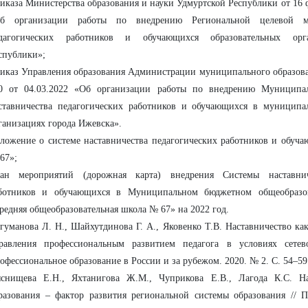
иказа Министерства образования и науки Удмуртской Республики от 16 
б организации работы по внедрению Региональной целевой мо
дагогических работников и обучающихся образовательных орг
спублики»;
иказ Управления образования Администрации муниципального образов
0 от 04.03.2022 «Об организации работы по внедрению Муниципа
ставничества педагогических работников и обучающихся в муниципа
ганизациях города Ижевска».
ложение о системе наставничества педагогических работников и об
67»;
ан мероприятий (дорожная карта) внедрения Системы наставнич
ботников и обучающихся в Муниципальном бюджетном общеобразо
редняя общеобразовательная школа № 67» на 2022 год.
гуманова Л. Н., Шайхутдинова Г. А., Яковенко Т.В. Наставничество ка
равления профессиональным развитием педагога в условиях сетево
офессиональное образование в России и за рубежом. 2020. № 2. С. 54–59
снищева Е.Н., Яхтанигова Ж.М., Чуприкова Е.В., Лагода К.С. На
разования – фактор развития региональной системы образования // 