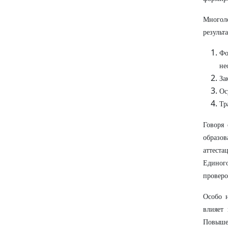
Многол
результ
Фо
не
За
Ос
Тр
Говоря 
образо
аттеста
Единог
проверо
Особо 
влияет
Повышен