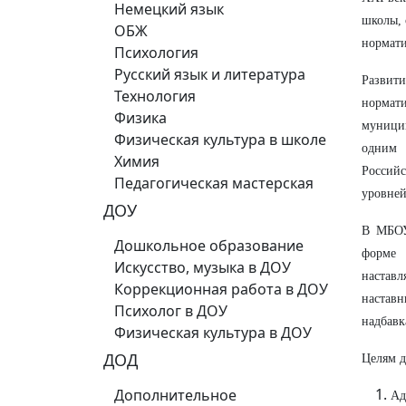
Немецкий язык
школы, 
ОБЖ
нормати
Психология
Русский язык и литература
Развит
Технология
нормати
Физика
муницип
Физическая культура в школе
одним 
Химия
Россий
Педагогическая мастерская
уровней
ДОУ
В МБОУ
Дошкольное образование
форме 
Искусство, музыка в ДОУ
настав
Коррекционная работа в ДОУ
наставн
Психолог в ДОУ
надбавк
Физическая культура в ДОУ
ДОД
Целям д
Дополнительное
Ад