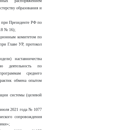
енных распоряжением
стерству образования и
а при Президенте РФ по
18 № 16);
национным комитетом по
при Главе УР, протокол
дели) наставничества
ую деятельность по
программам среднего
практик обмена опытом
ации системы (целевой
 июля 2021 года № 1077
еского сопровождения
лики»;