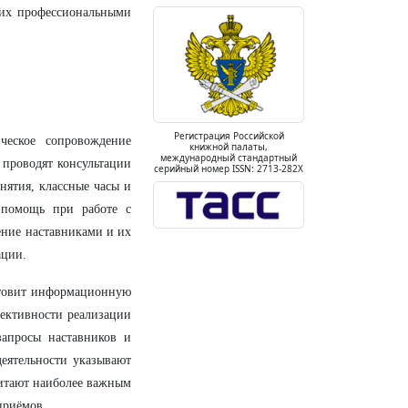
 их профессиональными
Регистрация Российской
ческое сопровождение
книжной палаты,
международный стандартный
 проводят консультации
серийный номер ISSN: 2713-282X
нятия, классные часы и
 помощь при работе с
ение наставниками и их
ации.
отовит информационную
фективности реализации
запросы наставников и
деятельности указывают
читают наиболее важным
приёмов.