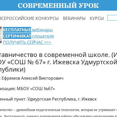
ВСЕРОССИЙСКИЕ КОНКУРСЫ
ВЕБИНАРЫ
КУРСЫ
БЕСПЛАТНЫЕ
вебинары
СЕРТИФИКАТ
слушателя
ПОЛУЧИТЬ СЕЙЧАС >>>
тавничество в современной школе. (
У «СОШ № 67» г. Ижевска Удмуртско
публики)
: Ефремов Алексей Викторович
изация: МБОУ «СОШ №67»
енный пункт: Удмуртская Республика, г. Ижевск
ичество – древнейшая педагогическая технология, которая не утрачивает
е. Актуальность данного направления работы обусловлена несколькими 