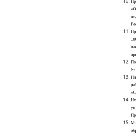
Пр
«О
пе
Ре
Пр
10
на
ор
По
№ 
Пл
ра
«С
Ну
уп
Пр
Мя
об