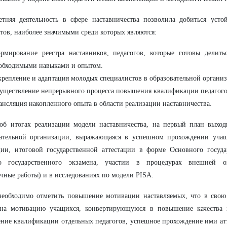
етняя деятельность в сфере наставничества позволила добиться уст
атов, наиболее значимыми среди которых являются:
рмирование реестра наставников, педагогов, которые готовы делит
обходимыми навыками и опытом.
крепление и адаптация молодых специалистов в образовательной органи
уществление непрерывного процесса повышения квалификации педагог
ансляция накопленного опыта в области реализации наставничества.
об итогах реализации модели наставничества, на первый план выход
вательной организации, выражающаяся в успешном прохождении уча
ции, итоговой государственной аттестации в форме Основного госуда
о государственного экзамена, участии в процедурах внешней о
чные работы) и в исследованиях по модели PISA.
необходимо отметить повышение мотивации наставляемых, что в свою
 на мотивацию учащихся, конвертирующуюся в повышение качества 
ие квалификации отдельных педагогов, успешное прохождение ими ат