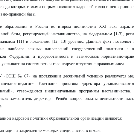
среди которых самыми острыми являются кадровый голод и непрерывное
вно-правовой базы.
ие образования в России во втором десятилетии XXI века характе
вной базы, регулирующей наставничество, на федеральном [1-3], регио
альном [11] и локальном [12, 13] уровнях. Данный факт позволяет н
из наиболее важных направлений государственной политики в о
ской Федерации, а проработанность и взаимосвязь нормативно-прав
 указывает на системность и гарантирует отсутствие правовых лакун.
 «СОШ № 67» на протяжении десятилетий успешно реализуется моде
«педагог-педагог». Ежегодно приказом директора устанавливают
ляемый», утверждаются индивидуальные программы наставничества. 
иков заместитель директора. Решён вопрос оплаты деятельности наст
а.
анной кадровой политики образовательной организации являются:
аптация и закрепление молодых специалистов в школе.