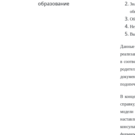
образование
Зн
об
Об
Не
Вы
Данные
реализа
в соотв
родите
докумен
подопе
В конце
справку
модели
наставл
консуль
формиро