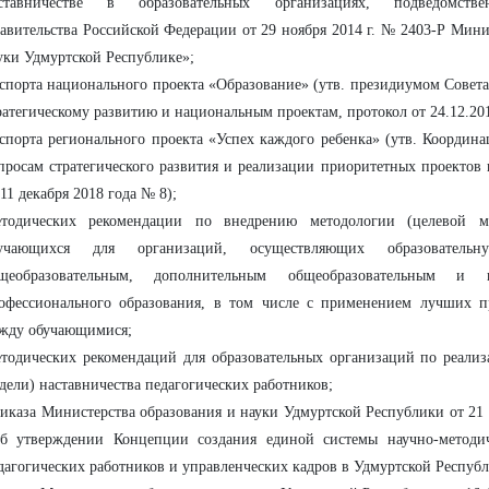
ставничестве в образовательных организациях, подведомств
авительства Российской Федерации от 29 ноября 2014 г. № 2403-Р Мини
уки Удмуртской Республике»;
спорта национального проекта «Образование» (утв. президиумом Совет
ратегическому развитию и национальным проектам, протокол от 24.12.20
спорта регионального проекта «Успех каждого ребенка» (утв. Коорди
просам стратегического развития и реализации приоритетных проектов 
 11 декабря 2018 года № 8);
тодических рекомендации по внедрению методологии (целевой мо
учающихся для организаций, осуществляющих образовательн
щеобразовательным, дополнительным общеобразовательным и 
офессионального образования, в том числе с применением лучших 
жду обучающимися;
тодических рекомендаций для образовательных организаций по реализ
дели) наставничества педагогических работников;
иказа Министерства образования и науки Удмуртской Республики от 21
б утверждении Концепции создания единой системы научно-методич
дагогических работников и управленческих кадров в Удмуртской Респуб