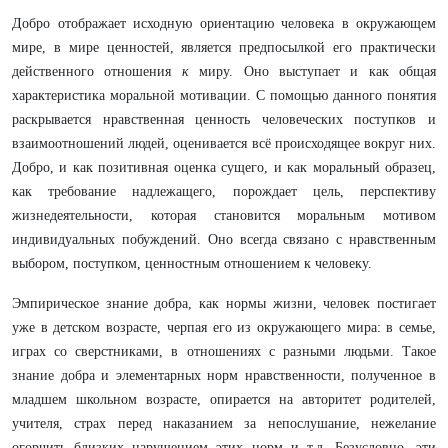
Добро отображает исходную ориентацию человека в окружающем
мире, в мире ценностей, является предпосылкой его практически
действен­ного отношения
к
миру. Оно выступает и как общая
характеристика мо­ральной мотивации. С помощью данного понятия
раскрывается нравст­венная ценность человеческих поступков и
взаимоотношений людей, оце­нивается всё происходящее вокруг них.
Добро, и
как позитивная оценка сущего, и как моральный образец,
как требование надлежащего, порожда­ет цель, перспективу
жизнедеятельности, которая становится моральным мотивом
индивидуальных побуждений. Оно всегда связано с нравствен­ным
выбором, поступком, ценностным отношением к
человеку.
Эмпирическое знание добра, как нормы жизни, человек постигает
уже
в детском возрасте, черпая его из окружающего мира: в семье,
играх со сверстниками, в отношениях с разными людьми. Такое
знание добра и элементарных норм нравственности, полученное в
младшем школьном во­зрасте, опирается на авторитет родителей,
учителя, страх перед наказанием за непослушание, нежелание
огорчить близких нарушением этих норм и т.д. Безусловно, эти