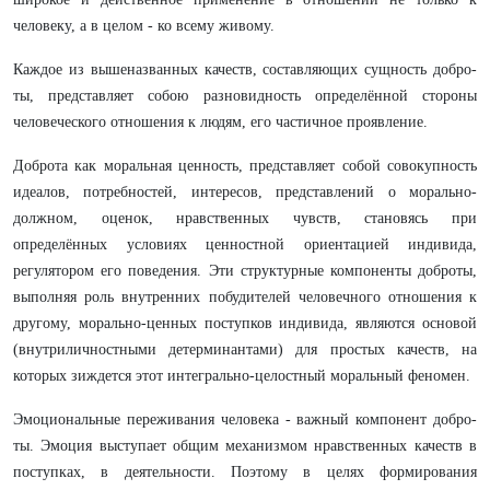
человеку, а в целом - ко всему живому.
Каждое из вышеназванных качеств, составляющих сущность добро­
ты, представляет собою разновидность определённой стороны
человечес­кого отношения к людям, его частичное проявление.
Доброта как моральная ценность, представляет собой совокупность
идеалов, потребностей, инте­ресов, представлений о морально-
должном, оценок, нравственных чувств, становясь при
определённых условиях ценностной ориентацией индивида,
регулятором его поведения. Эти структурные компоненты доброты,
выпо­лняя роль внутренних побудителей человечного отношения к
другому, мо­рально-ценных поступков индивида, являются основой
(внутриличност­ными детерминантами) для простых качеств, на
которых зиждется этот ин­тегрально-целостный моральный феномен.
Эмоциональные переживания человека - важный компонент добро­
ты. Эмоция выступает общим механизмом нравственных качеств в
поступ­ках, в деятельности. Поэтому в целях формирования