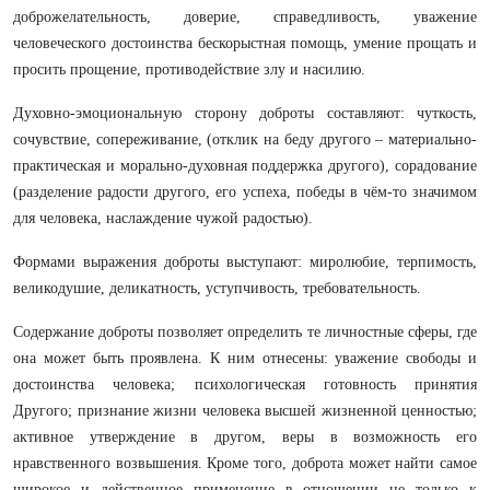
доброжелательность, доверие, справедливость, уважение
человеческого достоинства бескорыстная помощь, умение прощать и
просить прощение, противодействие злу и насилию.
Духовно-эмоциональную сторону доброты составляют: чуткость,
сочувствие, сопереживание, (отклик на беду другого – материально-
практическая и морально-духовная поддержка другого), сорадование
(разделение радости другого, его успеха, победы в чём-то значимом
для чело­века, наслаждение чужой радостью).
Формами выражения доброты выступают: миролюбие, терпимость,
великодушие, деликатность, уступчивость, требовательность.
Содержание доброты позволяет определить те личностные сферы, где
она может быть проявлена. К ним отнесены: уважение свободы и
досто­инства человека; психологическая готовность принятия
Другого; признание жизни
человека высшей жизненной ценностью;
активное утверждение в дру­гом, веры в возможность его
нравственного возвышения. Кроме того, доброта может найти самое
широкое и действенное применение в отношении не толь­ко к