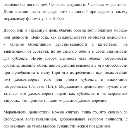
являющихся достоянием Человека ра­зумного. Человека морального.
Доминантное значение среди этих ценнос­тей принадлежит такому
моральному феномену, как Добро.
Добро, как и идеальную цель, обычно обозначают понятием мораль­
ной ценности. Ценность, как свидетельствует этическая аксиология,
- явле­ние объективной действительности с качествами, не
зависимыми от субъе­кта, но не само по себе, а в своей значимости
для субъекта. Иначе говоря, ценность есть объект потребностей
субъекта: явление объективной дейст­вительности в его способности
при приобщении к
нему (при
его потребле­нии, при пользовании
им) удовлетворять того или иного субъекта в каких-­либо
потребностях (Головко Н.А.). Моральными ценностями нужно счи­
тать то, что удовлетворяет людей как субъектов в их моральных
запросах, что приносит людям моральное удовлетворение.
Моральными ценностями можно считать лишь то, что связано со
свободным волеизъявлением, добровольным выбором личности, с
осно­ванным на таком выборе гуманистическим поведением.