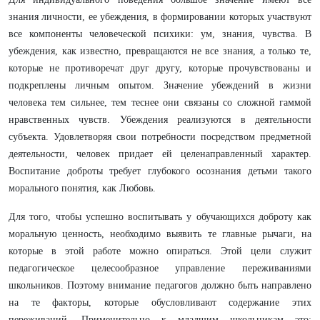
знания личности, ее убеждения, в формировании которых участвуют
все компоненты человеческой психики: ум, знания, чувства. В
убеждения, как известно, превращаются не все знания, а только те,
которые не противоречат друг другу, которые прочувствованы и
подкреплены личным опытом. Значение убеждений в жизни
человека тем сильнее, тем теснее они связаны со сложной гаммой
нравственных чувств. Убеждения реализуются в деятельности
субъекта. Удовлетворяя свои потребности посредством предметной
деятельности, человек придает ей целенаправленный характер.
Воспитание доброты требует глубокого осознания детьми такого
морального понятия, как Любовь.
Для того, чтобы успешно воспитывать у обучающихся доброту как
моральную ценность, необходимо выявить те главные рычаги, на
которые в этой работе можно опираться. Этой цели служит
педагогическое целесообразное управление переживаниями
школьников. Поэтому внимание педаго­гов должно быть направлено
на те факторы, которые обусловливают со­держание этих
переживаний. Применительно к младшим школьникам это: