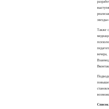
разрабо
выступ
реализа
звезды»
Также с
медиаци
психоло
педаго
вечера
Взаимо
Вконтак
Подвод
повыше
станов
возможн
Список