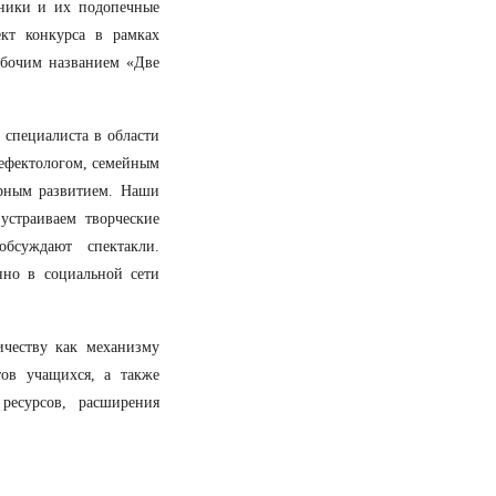
вники и их подопечные
ект конкурса в рамках
абочим названием «Две
специалиста в области
дефектологом, семейным
урным развитием. Наши
устраиваем творческие
бсуждают спектакли.
нно в социальной сети
ичеству как механизму
ов учащихся, а также
ресурсов, расширения