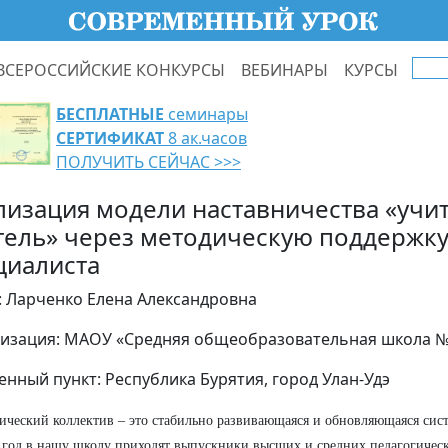
ВСЕРОССИЙСКИЕ КОНКУРСЫ
ВЕБИНАРЫ
КУРСЫ
БЕСПЛАТНЫЕ
семинары
СЕРТИФИКАТ
8 ак.часов
ПОЛУЧИТЬ СЕЙЧАС >>>
лизация модели наставничества «учит
тель» через методическую поддержк
циалиста
: Ларченко Елена Александровна
изация: МАОУ «Средняя общеобразовательная школа №
енный пункт: Республика Бурятия, город Улан-Удэ
ический коллектив – это стабильно развивающаяся и обновляющаяся сис
год в нашу школу приходят выпускники высших и средних педагогическ