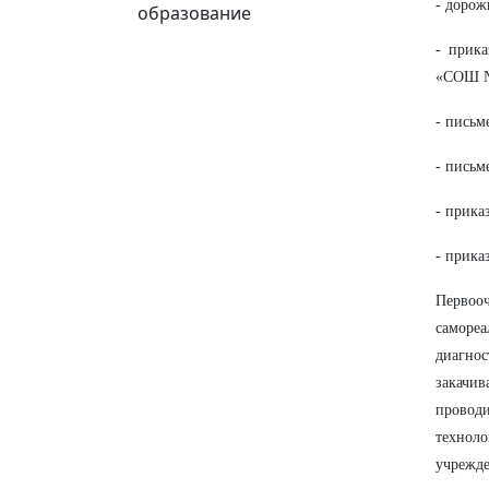
- дорож
образование
- прик
«СОШ №
- письм
- письм
- прика
- прика
Первооч
саморе
диагнос
закачив
провод
технол
учрежд