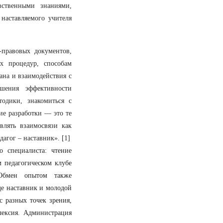
вственными знаниями,
аставляемого учителя
правовых документов,
их процедур, способам
ана и взаимодействия с
шения эффективности
тодики, знакомиться с
ие разработки — это те
влять взаимосвязи как
агог – наставник». [1]
о специалиста: чтение
м педагогическом клубе
 Обмен опытом также
де наставник и молодой
с разных точек зрения,
лексия. Администрация