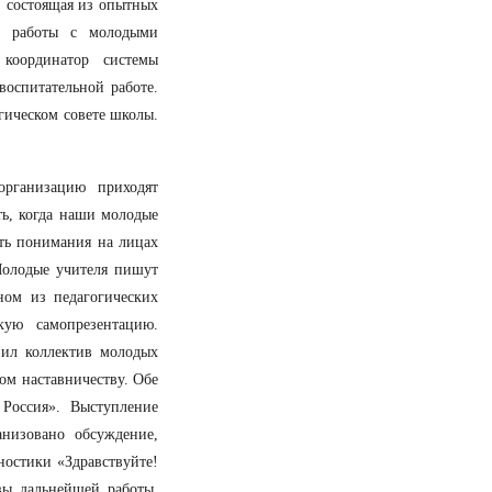
, состоящая из опытных
у работы с молодыми
 координатор системы
воспитательной работе.
огическом совете школы.
организацию приходят
ь, когда наши молодые
сть понимания на лицах
Молодые учителя пишут
ном из педагогических
кую самопрезентацию.
вил коллектив молодых
ом наставничеству. Обе
Россия». Выступление
анизовано обсуждение,
ностики «Здравствуйте!
вы дальнейшей работы.