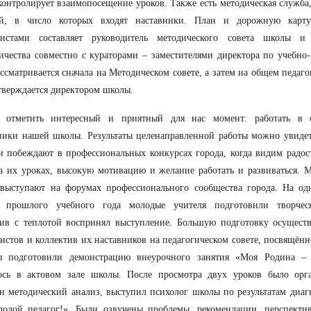
онтролирует взаимопосещение уроков. Также есть методическая служба
ей, в число которых входят наставники. План и дорожную карт
листами составляет руководитель методического совета школы и
ичества совместно с кураторами – заместителями директора по учебно-
ссматривается сначала на Методическом совете, а затем на общем педаг
тверждается директором школы.
я отметить интересный и приятный для нас момент: работать в 
ики нашей школы. Результаты целенаправленной работы можно увидет
и побеждают в профессиональных конкурсах города, когда видим радо
а их уроках, высокую мотивацию и желание работать и развиваться. 
 выступают на форумах профессионального сообщества города. На од
в прошлого учебного года молодые учителя подготовили творчес
тив с теплотой воспринял выступление. Большую подготовку осущест
истов и коллектив их наставников на педагогическом совете, посвящённ
ы подготовили демонстрацию внеурочного занятия «Моя Родина – 
лось в актовом зале школы. После просмотра двух уроков было орг
н методический анализ, выступил психолог школы по результатам диаг
лодой педагог!». Были озвучены проблемы, рекомендации, перспекти