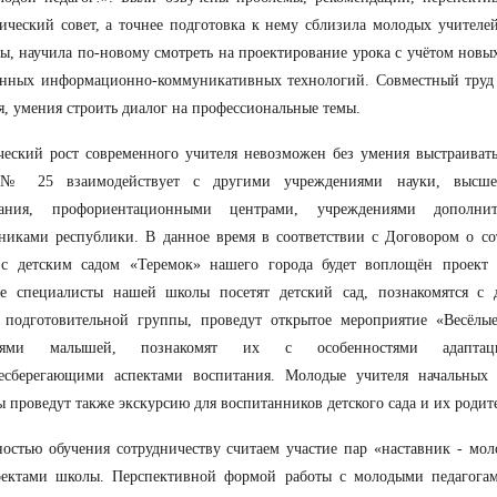
ический совет, а точнее подготовка к нему сблизила молодых учител
ы, научила по-новому смотреть на проектирование урока с учётом нов
енных информационно-коммуникативных технологий. Совместный труд 
, умения строить диалог на профессиональные темы.
еский рост современного учителя невозможен без умения выстраивать
№ 25 взаимодействует с другими учреждениями науки, высшег
вания, профориентационными центрами, учреждениями дополните
никами республики. В данное время в соответствии с Договором о со
 с детским садом «Теремок» нашего города будет воплощён проект 
е специалисты нашей школы посетят детский сад, познакомятся с д
 подготовительной группы, проведут открытое мероприятие «Весёлые 
елями малышей, познакомят их с особенностями адаптаци
ьесберегающими аспектами воспитания. Молодые учителя начальных 
ы проведут также экскурсию для воспитанников детского сада и их родит
остью обучения сотрудничеству считаем участие пар «наставник - мол
оектами школы. Перспективной формой работы с молодыми педагогам