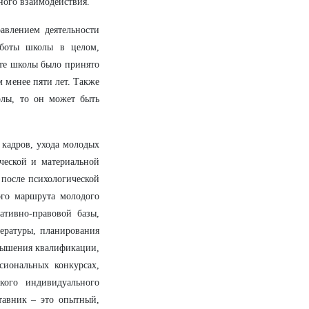
ного взаимодействия.
авлением деятельности
аботы школы в целом,
ете школы было принято
 менее пяти лет. Также
олы, то он может быть
кадров, ухода молодых
ческой и материальной
 после психологической
ого маршрута молодого
ативно-правовой базы,
ературы, планирования
овышения квалификации,
сиональных конкурсах,
кого индивидуального
ставник – это опытный,