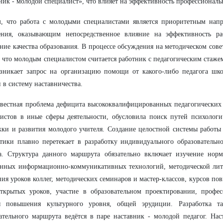
ник - молодой специалист», что влияет на эффективность профессиональ
, что работа с молодыми специалистами является приоритетным напр
ения, оказывающим непосредственное влияние на эффективность р
ие качества образования. В процессе обсуждения на методическом сов
 что молодым специалистом считается работник с педагогическим стажем
озникает запрос на организацию помощи от какого-либо педагога шк
 в систему наставничества.
вестная проблема дефицита высококвалифицированных педагогических 
истов в иные сферы деятельности, обусловила поиск путей психологи
ки и развития молодого учителя. Создание целостной системы работы
тики плавно перетекает в разработку индивидуального образовательн
а. Структура данного маршрута обязательно включает изучение норм
енных информационно-коммуникативных технологий, методической лит
ия уроков коллег, методических семинаров и мастер-классов, курсов п
ткрытых уроков, участие в образовательном проектировании, профес
ы повышения культурного уровня, общей эрудиции. Разработка та
ательного маршрута ведётся в паре наставник - молодой педагог. На