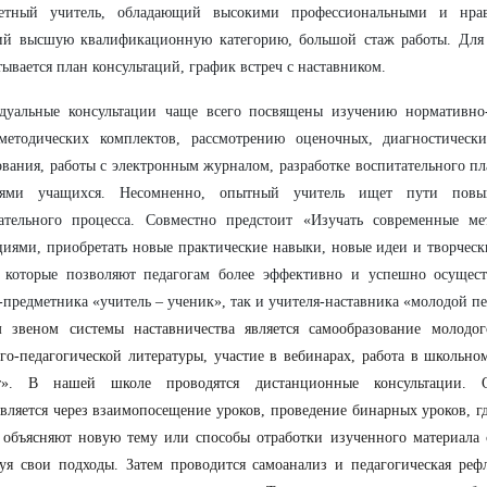
тетный учитель, обладающий высокими профессиональными и нра
й высшую квалификационную категорию, большой стаж работы. Для н
тывается план консультаций, график встреч с наставником.
дуальные консультации чаще всего посвящены изучению нормативно-
-методических комплектов, рассмотрению оценочных, диагностическ
вания, работы с электронным журналом, разработке воспитательного пл
лями учащихся. Несомненно, опытный учитель ищет пути повы
вательного процесса. Совместно предстоит «Изучать современные ме
иями, приобретать новые практические навыки, новые идеи и творческ
, которые позволяют педагогам более эффективно и успешно осущест
-предметника «учитель – ученик», так и учителя-наставника «молодой пед
 звеном системы наставничества является самообразование молодог
го-педагогической литературы, участие в вебинарах, работа в школьно
т». В нашей школе проводятся дистанционные консультации.
вляется через взаимопосещение уроков, проведение бинарных уроков, г
 объясняют новую тему или способы отработки изученного материала 
уя свои подходы. Затем проводится самоанализ и педагогическая реф