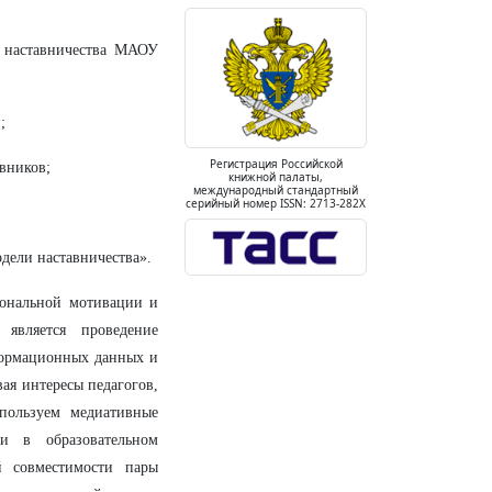
и наставничества МАОУ
;
Регистрация Российской
авников;
книжной палаты,
международный стандартный
серийный номер ISSN: 2713-282X
дели наставничества».
иональной мотивации и
является проведение
формационных данных и
ая интересы педагогов,
пользуем медиативные
и в образовательном
й совместимости пары