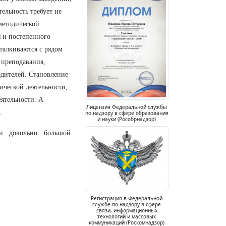
ельность требует не
методической
я и постепенного
талкиваются с рядом
 преподавания,
одителей. Становление
ической деятельности,
ятельности. А
Лицензия Федеральной службы
.
по надзору в сфере образования
и науки (Рособрнадзор)
и довольно большой.
Регистрация в Федеральной
службе по надзору в сфере
связи, информационных
технологий и массовых
коммуникаций (Роскомнадзор)