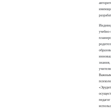
автори
имеющи
разраба
Индиви
учебно
планиро
родите
образо
инновац
знания
учителя
Важным
психоло
«Эруди
осущест
педагог
использ