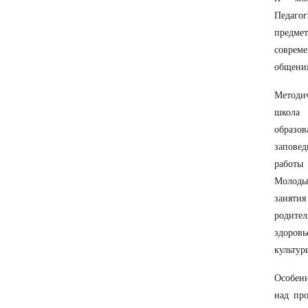
Педагог
предмет
соврем
общения
Методич
школа 
образо
заповед
работы
Молоды
занятия
родит
здоров
культур
Особенн
над пр