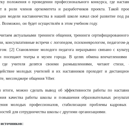
тку положения о проведении профессионального конкурса, где наста
ят в роли членов оргкомитета и разработчиков проекта. Такой про
ции модели наставничества в нашей школе начал своё развитие под р
. Возможно, он будет осуществлён в этом учебном году.
читаем актуальными тренинги общения, тренинги сертифицированного 
и, консультативные встречи с логопедом, психоневрологом, педагогом-
гом. [2] Становление молодого педагога неразрывно связано с культ
ги посещают театры и музеи города. В целях обмена впечатлениями 
, где учителя делятся своими размышлениями, читают стихи, о
действие молодых учителей и их наставников проходит и дистанцио
те, мессенджере общения Viber.
я итоги, можно сделать вывод об эффективности работы по наставн
ния качества работы школы и повышения образовательных результат
ления молодых профессионалов, стабилизации проблемы кадровых 
остей для сотрудничества школы с другими организациями.
 источников: