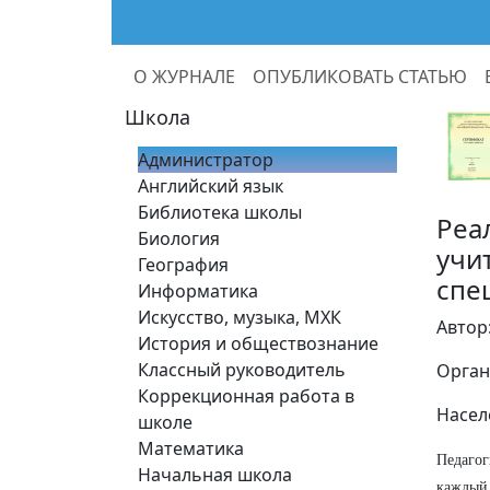
О ЖУРНАЛЕ
ОПУБЛИКОВАТЬ СТАТЬЮ
Школа
Администратор
Английский язык
Библиотека школы
Реа
Биология
учи
География
спе
Информатика
Искусство, музыка, МХК
Автор
История и обществознание
Классный руководитель
Орган
Коррекционная работа в
Насел
школе
Математика
Педагог
Начальная школа
каждый 