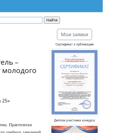
Мои заявки
Сертификат о публикации
ель –
у молодого
 25»
Диплом участника конкурса
тема. Практически
их учебных заведений,