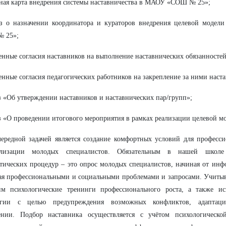
ная карта внедрения системы наставничества в МАОУ «СОШ № 25»;
аз о назначении координатора и кураторов внедрения целевой модел
 25»;
енные согласия наставников на выполнение наставнических обязанностей
енные согласия педагогических работников на закрепление за ними наст
з «Об утверждении наставников и наставнических пар/групп»;
з «О проведении итогового мероприятия в рамках реализации целевой мо
ередной задачей является создание комфортных условий для професс
ализации молодых специалистов. Обязательным в нашей школе 
тических процедур – это опрос молодых специалистов, начиная от ин
ая профессиональными и социальными проблемами и запросами. Учитыв
им психологические тренинги профессионального роста, а также ис
огии с целью предупреждения возможных конфликтов, адаптаци
ении. Подбор наставника осуществляется с учётом психологическо