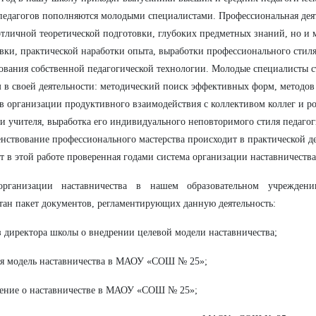
педагогов пополняются молодыми специалистами. Профессиональная деят
отличной теоретической подготовки, глубоких предметных знаний, но и 
вки, практической наработки опыта, выработки профессионального стил
вания собственной педагогической технологии. Молодые специалисты с
 в своей деятельности: методический поиск эффективных форм, методов
в организации продуктивного взаимодействия с коллективом коллег и р
и учителя, выработка его индивидуального неповторимого стиля педагог
нствование профессионального мастерства происходит в практической де
т в этой работе проверенная годами система организации наставничества
рганизации наставничества в нашем образовательном учреждени
тан пакет документов, регламентирующих данную деятельность:
з директора школы о внедрении целевой модели наставничества;
ая модель наставничества в МАОУ «СОШ № 25»;
ение о наставничестве в МАОУ «СОШ № 25»;