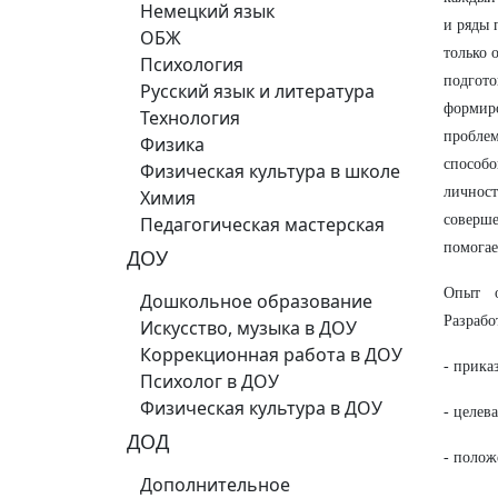
Немецкий язык
и ряды 
ОБЖ
только 
Психология
подгото
Русский язык и литература
формиро
Технология
проблем
Физика
способо
Физическая культура в школе
личност
Химия
соверше
Педагогическая мастерская
помогае
ДОУ
Опыт о
Дошкольное образование
Разрабо
Искусство, музыка в ДОУ
Коррекционная работа в ДОУ
- прика
Психолог в ДОУ
Физическая культура в ДОУ
- целев
ДОД
- полож
Дополнительное