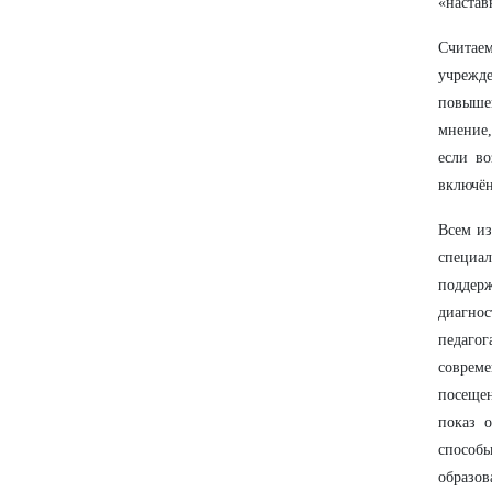
«настав
Считаем
учрежд
повышен
мнение,
если в
включён
Всем из
специал
поддерж
диагнос
педагог
соврем
посещен
показ о
способ
образов