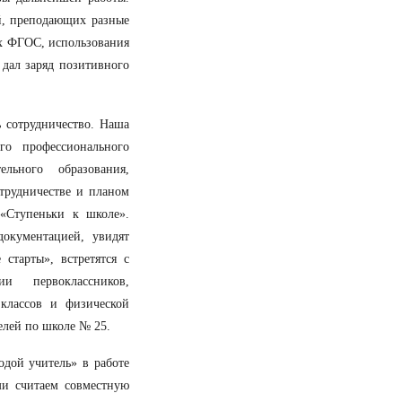
ей, преподающих разные
ых ФГОС, использования
дал заряд позитивного
 сотрудничество. Наша
о профессионального
льного образования,
трудничестве и планом
«Ступеньки к школе».
окументацией, увидят
старты», встретятся с
и первоклассников,
классов и физической
елей по школе № 25.
одой учитель» в работе
и считаем совместную