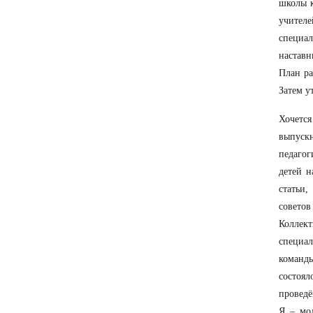
школы к
учител
специа
наставн
План ра
Затем у
Хочетс
выпускн
педагог
детей н
статьи,
совето
Коллек
специал
команд
состоя
проведё
Я – мо