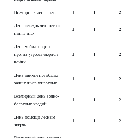
Всемирный день снега.
1
1
2
День осведомленности о
1
1
2
пингвинах.
День мобилизации
против угрозы ядерной
1
1
2
войны.
День памяти погибших
1
1
2
защитников животных.
Всемирный день водно-
1
1
2
болотных угодий.
День помощи лесным
1
1
2
зверям.