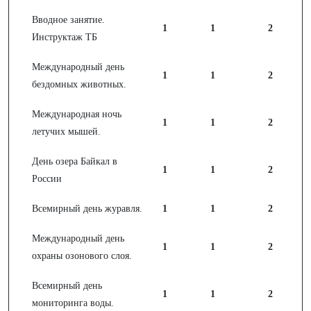
Вводное занятие.
1
1
2
Инструктаж ТБ
Международный день
1
1
2
бездомных животных.
Международная ночь
1
1
2
летучих мышей.
День озера Байкал в
1
1
2
России
Всемирный день журавля.
1
1
2
Международный день
1
1
2
охраны озонового слоя.
Всемирный день
1
1
2
мониторинга воды.