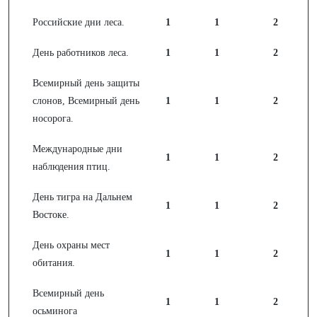
Российские дни леса.
1
1
2
День работников леса.
1
1
2
Всемирный день защиты
слонов, Всемирный день
1
1
2
носорога.
Международные дни
1
1
2
наблюдения птиц.
День тигра на Дальнем
1
1
2
Востоке
.
День охраны мест
1
1
2
обитания.
Всемирный день
1
1
2
осьминога