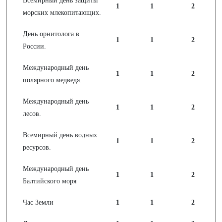
Всемирный день защиты
1
1
2
морских млекопитающих.
День орнитолога в
1
1
2
России.
Международный день
1
1
2
полярного медведя.
Международный день
1
1
2
лесов.
Всемирный день водных
1
1
2
ресурсов.
Международный день
1
1
2
Балтийского моря
Час Земли
1
1
2