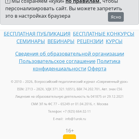
Мы сохраняем «куки»
по правилам,
чтобы
персонализировать сайт. Вы можете запретить
это в настройках браузера
Ясно
БЕСПЛАТНАЯ ПУБЛИКАЦИЯ
БЕСПЛАТНЫЕ КОНКУРСЫ
СЕМИНАРЫ
ВЕБИНАРЫ
РЕЦЕНЗИИ
КУРСЫ
Сведения об образовательной организации
Пользовательское соглашение
Политика
конфиденциальности
Оферта
© 2010 – 2026, Всероссийский педагогический журнал «Современный урок
»
ISSN: 2713 – 282X, УДК 371.321.1(051), ББК 74.202.701, Авт. знак С56
Лицензия на образовательную деятельность № 041875 от 29.12.2021
СМИ ЭЛ № ФС 77 – 65249 от 01.04.2016, г. Москва
Телефон: +7 (925) 664-32-11
E-mail: info@1urok.ru
16+