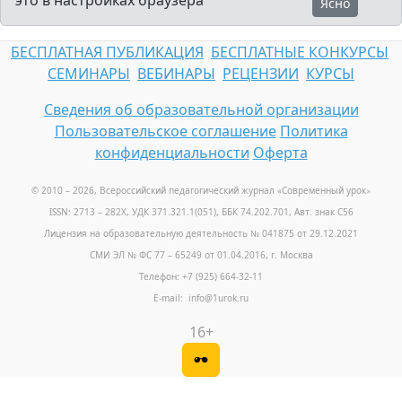
это в настройках браузера
Ясно
БЕСПЛАТНАЯ ПУБЛИКАЦИЯ
БЕСПЛАТНЫЕ КОНКУРСЫ
СЕМИНАРЫ
ВЕБИНАРЫ
РЕЦЕНЗИИ
КУРСЫ
Сведения об образовательной организации
Пользовательское соглашение
Политика
конфиденциальности
Оферта
© 2010 – 2026, Всероссийский педагогический журнал «Современный урок
»
ISSN: 2713 – 282X, УДК 371.321.1(051), ББК 74.202.701, Авт. знак С56
Лицензия на образовательную деятельность № 041875 от 29.12.2021
СМИ ЭЛ № ФС 77 – 65249 от 01.04.2016, г. Москва
Телефон: +7 (925) 664-32-11
E-mail: info@1urok.ru
16+