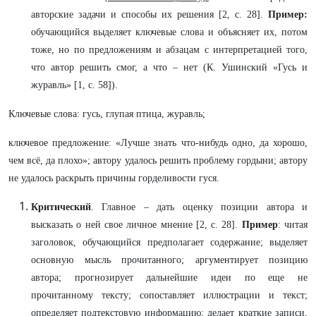
авторские задачи и способы их решения [2, с. 28].
Пример:
обучающийся выделяет ключевые слова и объясняет их, потом
тоже, но по предложениям и абзацам с интерпретацией того,
что автор решить смог, а что – нет (К. Ушинский «Гусь и
журавль» [1, с. 58]).
Ключевые слова: гусь, глупая птица, журавль;
ключевое предложение: «Лучше знать что-нибудь одно, да хорошо,
чем всё, да плохо»; автору удалось решить проблему гордыни; автору
не удалось раскрыть причины горделивости гуся.
Критический
. Главное – дать оценку позиции автора и
высказать о ней свое личное мнение [2, с. 28].
Пример
: читая
заголовок, обучающийся предполагает содержание; выделяет
основную мысль прочитанного; аргументирует позицию
автора; прогнозирует дальнейшие идеи по еще не
прочитанному тексту; сопоставляет иллюстрации и текст;
определяет подтекстовую информацию; делает краткие записи,