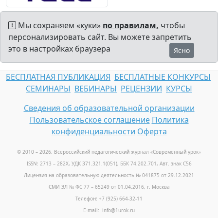
Мы сохраняем «куки»
по правилам,
чтобы
персонализировать сайт. Вы можете запретить
это в настройках браузера
Ясно
БЕСПЛАТНАЯ ПУБЛИКАЦИЯ
БЕСПЛАТНЫЕ КОНКУРСЫ
СЕМИНАРЫ
ВЕБИНАРЫ
РЕЦЕНЗИИ
КУРСЫ
Сведения об образовательной организации
Пользовательское соглашение
Политика
конфиденциальности
Оферта
© 2010 – 2026, Всероссийский педагогический журнал «Современный урок
»
ISSN: 2713 – 282X, УДК 371.321.1(051), ББК 74.202.701, Авт. знак С56
Лицензия на образовательную деятельность № 041875 от 29.12.2021
СМИ ЭЛ № ФС 77 – 65249 от 01.04.2016, г. Москва
Телефон: +7 (925) 664-32-11
E-mail: info@1urok.ru