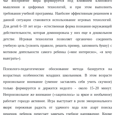
чье восприятие мира формируется под влиянием клипового
мышления и цифровых технологий, и при этом выполнить
требования учебной программы. Наиболее эффективным решением в
данной ситуации становится использование игровых технологий.
Для детей 6–10 лет игра - естественная форма познания окружающей
действительности, которая доминировала у них еще в дошкольном
детстве. Игровая технология позволяет органично соединить
учебную цель (усвоить правило, решить пример, запомнить букву) с
мотивом деятельности самого ребенка («мне интересно», «я хочу
выиграть»).
Психолого-педагогическое обоснование метода базируется на
возрастных особенностях младших школьников. В этом возрасте
произвольное внимание (умение заставлять себя учить скучное)
только формируется и держится недолго - около 15–20 минут.
Непроизвольное же внимание («зацепилось» за яркое и необычное)
работает гораздо активнее. Игра выступает в роли эмоционального
якоря: переживая радость от удачного хода или азарт поиска
решения, ребенок перестает замечать учебное напряжение. Кроме