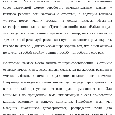
клеточки. Математические лото позволяют в спокойной
соревновательной форме отработать вычислительные навыки: у
каждого ребенка есть карточка с ответами, а ведущий (сначала
учитель, потом ученик) достает из мешка примеры. Игры на
классификацию, такие как «Третий лишний» или «Найди пару»,
учат выделять существенный признак: например, на уроке чтения из
трех слов («береза, дуб, ромашка») нужно исключить ромашку, так
как это не дерево. Дидактическая игра хороша тем, что в ней ошибка
не влечет за собой двойку, а лишь просьбу попробовать еще раз.
Во-вторых, важное место занимают игры-соревнования. В отличие
от дидактических игр, здесь акцент смещается на скорость реакции и
умение работать в команде в условиях ограниченного времени.
Например: командные «Брейн-ринги», где два ряда парт соревнуются
в знании таблицы умножения или правил русского языка. Или
мини-КВН по пройденной теме, включающий в себя приветствие
команд, разминку и конкурс капитанов. Подобные игры учат
младших школьников договариваться, распределять роли (кто
отвечает, кто рисует, кто поднимает сигнальную карточку) и