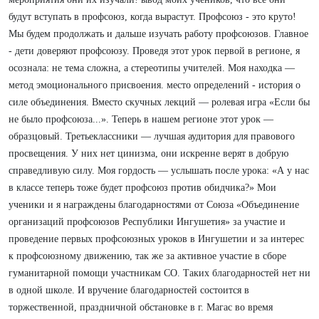
будут вступать в профсоюз, когда вырастут. Профсоюз - это круто!
Мы будем продолжать и дальше изучать работу профсоюзов. Главное
- дети доверяют профсоюзу. Проведя этот урок первой в регионе, я
осознала: не тема сложна, а стереотипы учителей. Моя находка —
метод эмоционального присвоения. место определений - история о
силе объединения. Вместо скучных лекций — ролевая игра «Если бы
не было профсоюза...». Теперь в нашем регионе этот урок —
образцовый. Третьеклассники — лучшая аудитория для правового
просвещения. У них нет цинизма, они искренне верят в добрую
справедливую силу. Моя гордость — услышать после урока: «А у нас
в классе теперь тоже будет профсоюз против обидчика?» Мои
ученики и я награждены благодарностями от Союза «Объединение
организаций профсоюзов Республики Ингушетия» за участие и
проведение первых профсоюзных уроков в Ингушетии и за интерес
к профсоюзному движению, так же за активное участие в сборе
гуманитарной помощи участникам СО. Таких благодарностей нет ни
в одной школе. И вручение благодарностей состоится в
торжественной, праздничной обстановке в г. Магас во время