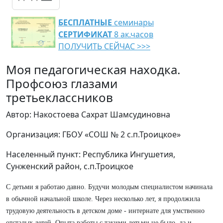
БЕСПЛАТНЫЕ
семинары
СЕРТИФИКАТ
8 ак.часов
ПОЛУЧИТЬ СЕЙЧАС >>>
Моя педагогическая находка.
Профсоюз глазами
третьеклассников
Автор: Накостоева Сахрат Шамсудиновна
Организация: ГБОУ «СОШ № 2 с.п.Троицкое»
Населенный пункт: Республика Ингушетия,
Сунженский район, с.п.Троицкое
С детьми я работаю давно. Будучи молодым специалистом начинала
в обычной начальной школе. Через несколько лет, я продолжила
трудовую деятельность в детском доме - интернате для умственно
отсталых детей. Опыта работы с такими детьми не было, да и