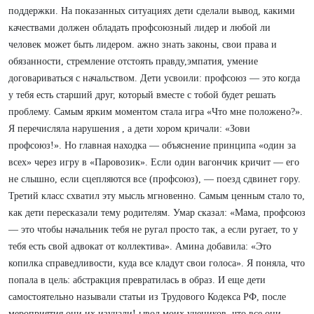
поддержки. На показанных ситуациях дети сделали вывод, какими
качествами должен обладать профсоюзный лидер и любой ли
человек может быть лидером. ажно знать законы, свои права и
обязанности, стремление отстоять правду,эмпатия, умение
договариваться с начальством. Дети усвоили: профсоюз — это когда
у тебя есть старший друг, который вместе с тобой будет решать
проблему. Самым ярким моментом стала игра «Что мне положено?».
Я перечисляла нарушения , а дети хором кричали: «Зови
профсоюз!». Но главная находка — объяснение принципа «один за
всех» через игру в «Паровозик». Если один вагончик кричит — его
не слышно, если сцепляются все (профсоюз), — поезд сдвинет гору.
Третий класс схватил эту мысль мгновенно. Самым ценным стало то,
как дети пересказали тему родителям. Умар сказал: «Мама, профсоюз
— это чтобы начальник тебя не ругал просто так, а если ругает, то у
тебя есть свой адвокат от коллектива». Амина добавила: «Это
копилка справедливости, куда все кладут свои голоса». Я поняла, что
попала в цель: абстракция превратилась в образ. И еще дети
самостоятельно называли статьи из Трудового Кодекса РФ, после
мероприятия они их изучали! ывод моих учеников, что все они