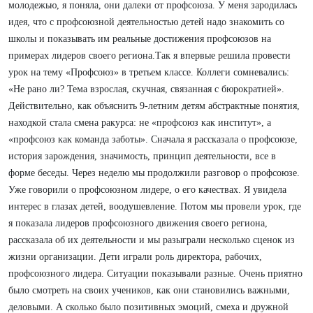
молодежью, я поняла, они далеки от профсоюза. У меня зародилась
идея, что с профсоюзной деятельностью детей надо знакомить со
школы и показывать им реальные достижения профсоюзов на
примерах лидеров своего региона.Так я впервые решила провести
урок на тему «Профсоюз» в третьем классе. Коллеги сомневались:
«Не рано ли? Тема взрослая, скучная, связанная с бюрократией».
Действительно, как объяснить 9-летним детям абстрактные понятия,
находкой стала смена ракурса: не «профсоюз как институт», а
«профсоюз как команда заботы». Сначала я рассказала о профсоюзе,
история зарождения, значимость, принцип деятельности, все в
форме беседы. Через неделю мы продолжили разговор о профсоюзе.
Уже говорили о профсоюзном лидере, о его качествах. Я увидела
интерес в глазах детей, воодушевление. Потом мы провели урок, где
я показала лидеров профсоюзного движения своего региона,
рассказала об их деятельности и мы разыграли несколько сценок из
жизни организации. Дети играли роль директора, рабочих,
профсоюзного лидера. Ситуации показывали разные. Очень приятно
было смотреть на своих учеников, как они становились важными,
деловыми. А сколько было позитивных эмоций, смеха и дружной