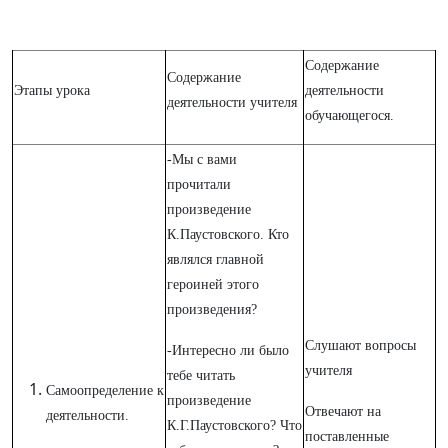
Содержание
Содержание
Этапы урока
деятельности
деятельности учителя
обучающегося.
-Мы с вами
прочитали
произведение
К.Паустовского. Кто
являлся главной
героиней этого
произведения?
Слушают вопросы
-Интересно ли было
учителя
тебе читать
Самоопределение к
произведение
Отвечают на
деятельности.
К.Г.Паустовского? Что
поставленные