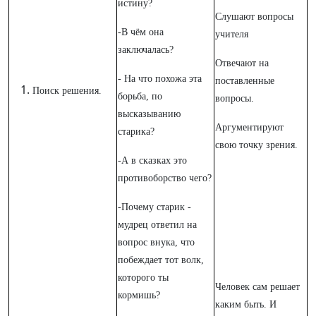
истину?
Слушают вопросы
-В чём она
учителя
заключалась?
Отвечают на
- На что похожа эта
поставленные
Поиск решения.
борьба, по
вопросы.
высказыванию
Аргументируют
старика?
свою точку зрения.
-А в сказках это
противоборство чего?
-Почему старик -
мудрец ответил на
вопрос внука, что
побеждает тот волк,
которого ты
Человек сам решает
кормишь?
каким быть. И