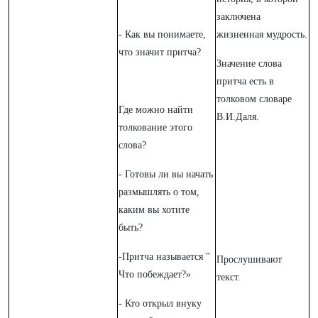
заключена
- Как вы понимаете,
жизненная мудрость.
что значит притча?
Значение слова
притча есть в
толковом словаре
Где можно найти
В.И.Даля.
толкование этого
слова?
- Готовы ли вы начать
размышлять о том,
каким вы хотите
быть?
-Притча называется "
Прослушивают
Что побеждает?»
текст.
- Кто открыл внуку