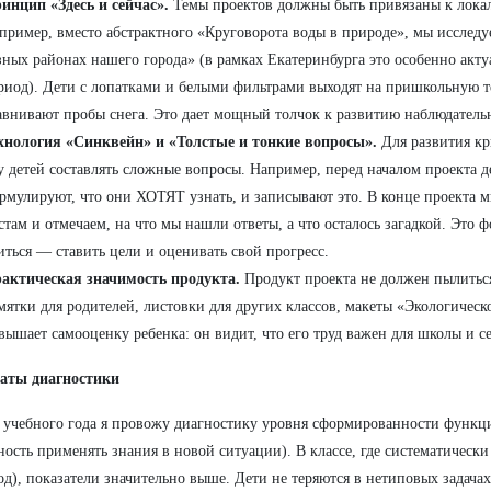
инцип «Здесь и сейчас».
Темы проектов должны быть привязаны к локал
пример, вместо абстрактного «Круговорота воды в природе», мы исследуе
зных районах нашего города» (в рамках Екатеринбурга это особенно акт
риод). Дети с лопатками и белыми фильтрами выходят на пришкольную 
авнивают пробы снега. Это дает мощный толчок к развитию наблюдатель
хнология «Синквейн» и «Толстые и тонкие вопросы».
Для развития кр
у детей составлять сложные вопросы. Например, перед началом проекта д
рмулируют, что они ХОТЯТ узнать, и записывают это. В конце проекта 
стам и отмечаем, на что мы нашли ответы, а что осталось загадкой. Это 
иться — ставить цели и оценивать свой прогресс.
актическая значимость продукта.
Продукт проекта не должен пылиться
мятки для родителей, листовки для других классов, макеты «Экологическ
вышает самооценку ребенка: он видит, что его труд важен для школы и с
таты диагностики
 учебного года я провожу диагностику уровня сформированности функц
ность применять знания в новой ситуации). В классе, где систематически
год), показатели значительно выше. Дети не теряются в нетиповых задача