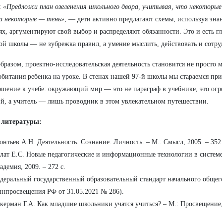
:
«Предложи план озеленения школьного двора, учитывая, что некоторы
 а некоторые — тень»
, — дети активно предлагают схемы, используя знан
ях, аргументируют свой выбор и распределяют обязанности. Это и есть г
ой школы — не зубрежка правил, а умение мыслить, действовать и сотру
бразом, проектно-исследовательская деятельность становится не просто м
обитания ребенка на уроке. В стенах нашей 97-й школы мы стараемся пр
ошение к учебе: окружающий мир — это не параграф в учебнике, это огр
й, а учитель — лишь проводник в этом увлекательном путешествии.
 литературы:
онтьев А.Н. Деятельность. Сознание. Личность. – М.: Смысл, 2005. – 352 
лат Е.С. Новые педагогические и информационные технологии в системе
адемия, 2009. – 272 с.
деральный государственный образовательный стандарт начального общег
нпросвещения РФ от 31.05.2021 № 286).
керман Г.А. Как младшие школьники учатся учиться? – М.: Просвещение, 