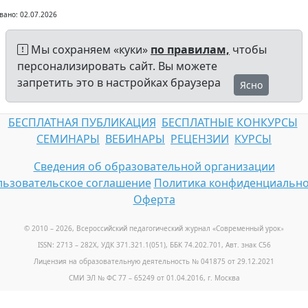
вано: 02.07.2026
Мы сохраняем «куки»
по правилам,
чтобы
персонализировать сайт. Вы можете
запретить это в настройках браузера
Ясно
БЕСПЛАТНАЯ ПУБЛИКАЦИЯ
БЕСПЛАТНЫЕ КОНКУРСЫ
СЕМИНАРЫ
ВЕБИНАРЫ
РЕЦЕНЗИИ
КУРСЫ
Сведения об образовательной организации
ьзовательское соглашение
Политика конфиденциально
Оферта
© 2010 – 2026, Всероссийский педагогический журнал «Современный урок
»
ISSN: 2713 – 282X, УДК 371.321.1(051), ББК 74.202.701, Авт. знак С56
Лицензия на образовательную деятельность № 041875 от 29.12.2021
СМИ ЭЛ № ФС 77 – 65249 от 01.04.2016, г. Москва
Телефон: +7 (925) 664-32-11