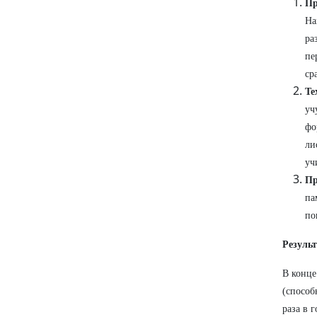
Пр
На
ра
пе
ср
Те
уч
фо
ли
уч
Пр
па
по
Резуль
В конце
(способ
раза в 