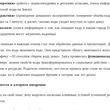
еоретики»
(работа с энциклопедиями и детскими атласами, поиск инфор
есной воды на Земле).
рактики»
(проведение домашних экспериментов: измерение объема вод
ана за 1 минуту, и расчет, сколько воды уходит впустую за один день).
кологи»
(поиск информации о том, как очищают воду в нашем городе Ек
едприятия могут загрязнять водоемы).
ложным и важным этапом стал этап обработки данных и презентации. Д
али, что вода экономить надо. Они представили «Книгу экономного жите
фику: «10 способов сберечь воду дома». Здесь проявилась
функциональн
мере: знание свойств воды трансформировалось в социальное действие 
ие к ресурсам. Родители отметили, что после проекта дети стали не тол
воды, но и объяснять младшим братьям и сестрам, как это делать.
чителя и алгоритм внедрения
ь на свой опыт, хочу выделить несколько ключевых условий успешной р
сах: