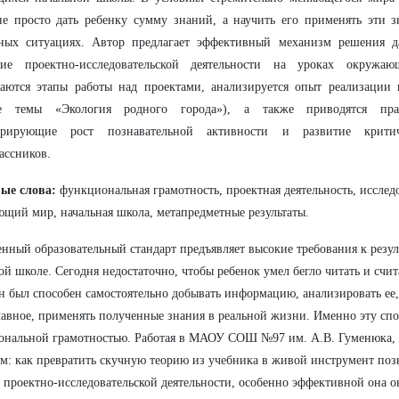
не просто дать ребенку сумму знаний, а научить его применять эти 
ных ситуациях. Автор предлагает эффективный механизм решения д
ние проектно-исследовательской деятельности на уроках окружа
аются этапы работы над проектами, анализируется опыт реализации 
е темы «Экология родного города»), а также приводятся практ
трирующие рост познавательной активности и развитие крит
ассников.
ые слова:
функциональная грамотность, проектная деятельность, исслед
щий мир, начальная школа, метапредметные результаты.
нный образовательный стандарт предъявляет высокие требования к резул
ой школе. Сегодня недостаточно, чтобы ребенок умел бегло читать и счит
н был способен самостоятельно добывать информацию, анализировать ее,
лавное, применять полученные знания в реальной жизни. Именно эту сп
нальной грамотностью. Работая в МАОУ СОШ №97 им. А.В. Гуменюка, я
м: как превратить скучную теорию из учебника в живой инструмент поз
 проектно-исследовательской деятельности, особенно эффективной она ок