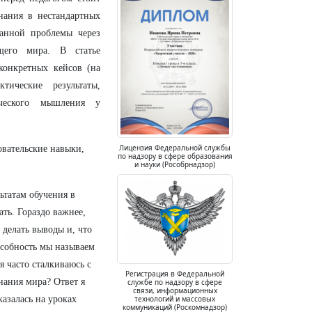
знания в нестандартных
анной проблемы через
ющего мира. В статье
конкретных кейсов (на
ические результаты,
ического мышления у
Лицензия Федеральной службы
овательские навыки,
по надзору в сфере образования
и науки (Рособрнадзор)
ьтатам обучения в
ать. Гораздо важнее,
 делать выводы и, что
особность мы называем
 часто сталкиваюсь с
Регистрация в Федеральной
нания мира? Ответ я
службе по надзору в сфере
связи, информационных
технологий и массовых
азалась на уроках
коммуникаций (Роскомнадзор)