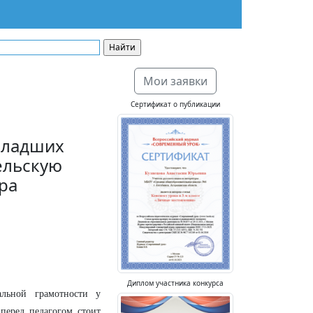
Мои заявки
Сертификат о публикации
младших
ельскую
ра
Диплом участника конкурса
альной грамотности у
перед педагогом стоит