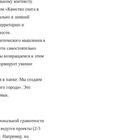
ьному контексту.
м «Качество снега в
уально в зимний
территорию и
ности.
итического мышления я
ети самостоятельно
мы возвращаемся к этим
формирует умение
 в папке. Мы создаем
ого города». Это
емьи.
иональной грамотности
 ведутся проекты (2-3
х. Например, на