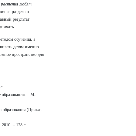
е растения любят
ия из раздела о
лавный результат
дничать.
етодом обучения, а
ививать детям именно
омное пространство для
с.
 образования. – М.:
о образования (Приказ
2010. – 128 с.