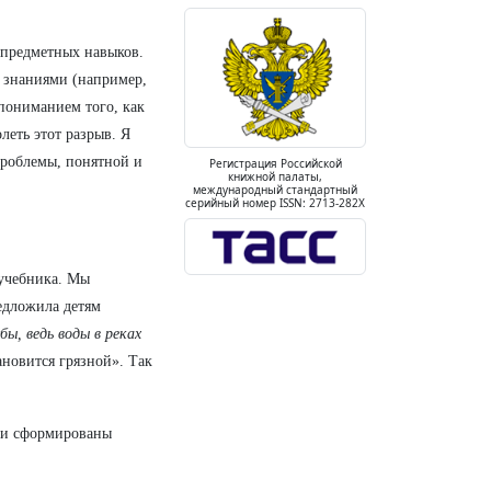
предметных навыков.
 знаниями (например,
пониманием того, как
леть этот разрыв. Я
проблемы, понятной и
Регистрация Российской
книжной палаты,
международный стандартный
серийный номер ISSN: 2713-282X
 учебника. Мы
едложила детям
ы, ведь воды в реках
ановится грязной». Так
ыли сформированы