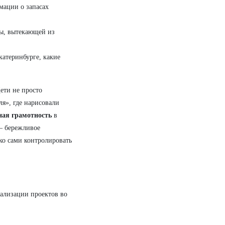
мации о запасах
ы, вытекающей из
атеринбурге, какие
ети не просто
ля», где нарисовали
ая грамотность
в
— бережливое
ько сами контролировать
еализации проектов во