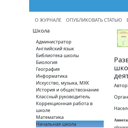
О ЖУРНАЛЕ
ОПУБЛИКОВАТЬ СТАТЬЮ
Школа
Администратор
Английский язык
Библиотека школы
Раз
Биология
шко
География
дея
Информатика
Искусство, музыка, МХК
Автор
История и обществознание
Классный руководитель
Орган
Коррекционная работа в
Насел
школе
Математика
Аннота
Начальная школа
обучаю