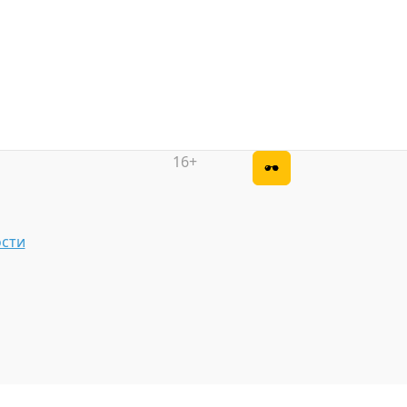
16+
сти