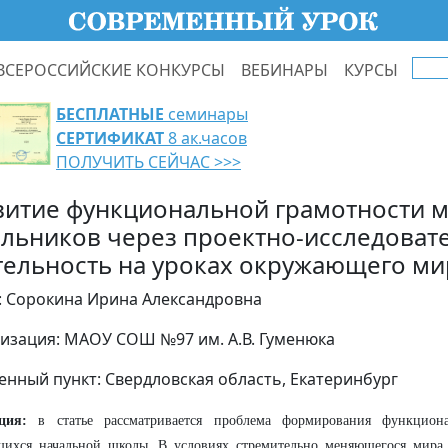
ВСЕРОССИЙСКИЕ КОНКУРСЫ
ВЕБИНАРЫ
КУРСЫ
БЕСПЛАТНЫЕ
семинары
СЕРТИФИКАТ
8 ак.часов
ПОЛУЧИТЬ СЕЙЧАС >>>
витие функциональной грамотности 
льников через проектно-исследоват
тельность на уроках окружающего ми
: Сорокина Ирина Александровна
изация: МАОУ СОШ №97 им. А.В. Гуменюка
енный пункт: Свердловская область, Екатеринбург
ция:
в статье рассматривается проблема формирования функцион
щихся начальной школы. В условиях стремительно меняющегося мира 