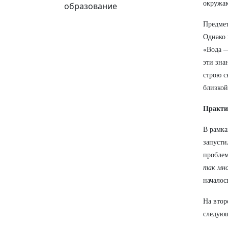
окружа
образование
Предмет
Однако 
«Вода —
эти зна
строю с
близкой
Практи
В рамка
запусти
пробле
так мно
началос
На втор
следующ