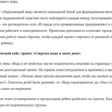
ющего мира.
 «Окружающий мир» является уникальной базой для формирования мета
в традиционной практике часто наблюдается разрыв между получаемыми
 это растворитель» или «В городе есть промышленные предприятия») и 
ния работают в повседневности. Проектная деятельность позволяет преодо
вою работу таким образом, чтобы каждый проект стартовал от реальной 
 ребенку.
ческий кейс: проект «Секреты воды в моем доме»
х темы «Вода и её свойства» мы не ограничились опытами на страницах
ли долгосрочный проект. На первом этапе (погружение в проблему) я пр
мный вопрос:
«Почему мама просит выключать кран, когда мы чистим зуб
го?»
Гипотезы детей были разными: от «Вода заканчивается» до «Она ст
ь наше исследование.
ом этапе (планирование и организация) ребята разбились на группы. Б
ие исследовательские группы: