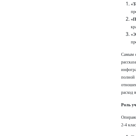
«Т
пр
«П
кр
«Э
пр
Самым с
рассказ
инфогра
полной 
отношен
расход 
Роль у
Опираяс
2-4 клас