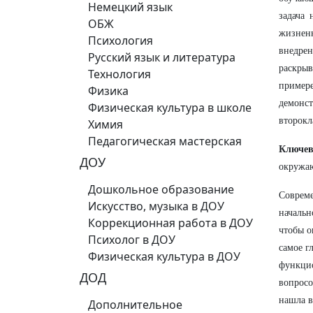
Немецкий язык
задача 
ОБЖ
жизнен
Психология
внедре
Русский язык и литература
раскрыв
Технология
пример
Физика
демонс
Физическая культура в школе
второкл
Химия
Педагогическая мастерская
Ключев
ДОУ
окружаю
Дошкольное образование
Совреме
Искусство, музыка в ДОУ
начальн
Коррекционная работа в ДОУ
чтобы о
Психолог в ДОУ
самое г
Физическая культура в ДОУ
функцио
ДОД
вопросо
нашла в
Дополнительное