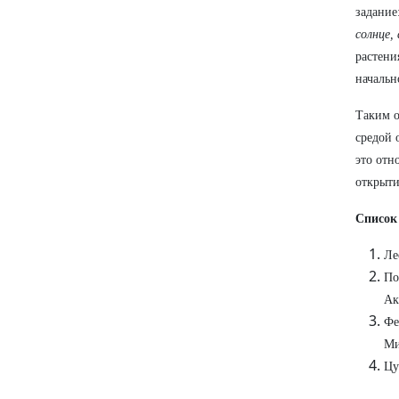
задание
солнце,
растени
начальн
Таким о
средой 
это отн
открыти
Список
Ле
По
Ак
Фе
Ми
Цу