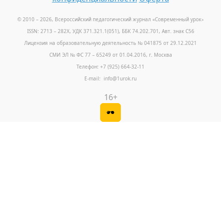
© 2010 – 2026, Всероссийский педагогический журнал «Современный урок
»
ISSN: 2713 – 282X, УДК 371.321.1(051), ББК 74.202.701, Авт. знак С56
Лицензия на образовательную деятельность № 041875 от 29.12.2021
СМИ ЭЛ № ФС 77 – 65249 от 01.04.2016, г. Москва
Телефон: +7 (925) 664-32-11
E-mail: info@1urok.ru
16+