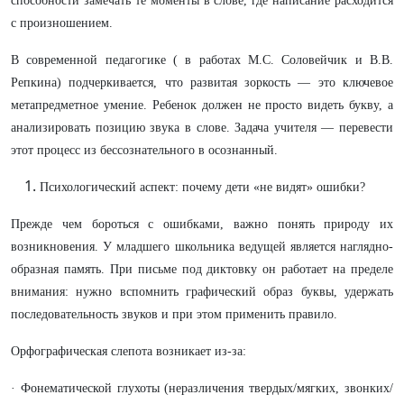
способности замечать те моменты в слове, где написание расходится
с произношением.
В современной педагогике ( в работах М.С. Соловейчик и В.В.
Репкина) подчеркивается, что развитая зоркость — это ключевое
метапредметное умение. Ребенок должен не просто видеть букву, а
анализировать позицию звука в слове. Задача учителя — перевести
этот процесс из бессознательного в осознанный.
Психологический аспект: почему дети «не видят» ошибки?
Прежде чем бороться с ошибками, важно понять природу их
возникновения. У младшего школьника ведущей является наглядно-
образная память. При письме под диктовку он работает на пределе
внимания: нужно вспомнить графический образ буквы, удержать
последовательность звуков и при этом применить правило.
Орфографическая слепота возникает из-за:
· Фонематической глухоты (неразличения твердых/мягких, звонких/