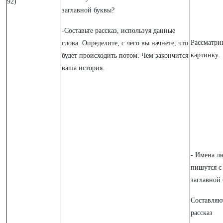
92)
заглавной буквы?
-Составьте рассказ, используя данные
Рассматри
слова. Определите, с чего вы начнете, что
картинку.
будет происходить потом. Чем закончится
ваша история.
- Имена л
пишутся с
заглавной 
Составляю
рассказ