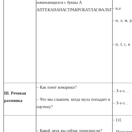
начинающихся с буквы А
- и,е
АПТЕКАНАНАСТРАКРОБАТЛАСФАЛЬТ
- н, л, м, р
- п, т, с, к
– Как поют комарики?
– З-з-з…
III. Речевая
– Что мы слышим, когда муха попадает в
разминка
– З-з-з…
паутину?
– [з].
– Какой звук вы сейчас произнесли?
– Познако