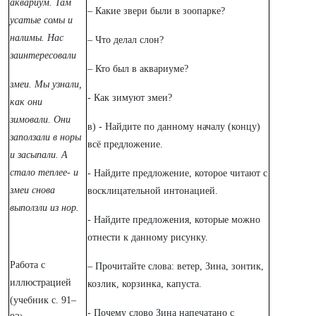
аквариум. Там
– Какие звери были в зоопарке?
усатые сомы и
налимы. Нас
– Что делал слон?
заинтересовали
– Кто был в аквариуме?
змеи. Мы узнали,
- Как зимуют змеи?
как они
зимовали. Они
в) - Найдите по данному началу (концу)
заползали в норы
всё предложение.
и засыпали. А
стало теплее- и
- Найдите предложение, которое читают с
змеи снова
восклицательной интонацией.
выползли из нор.
- Найдите предложения, которые можно
отнести к данному рисунку.
Работа с
– Прочитайте слова: ветер, Зина, зонтик,
иллюстрацией
козлик, корзинка, капуста.
(учебник с. 91–
- Почему слово Зина напечатано с