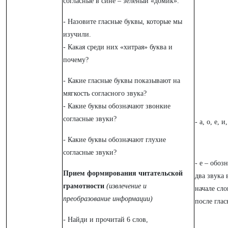
согласные в сине – зеленый «домик».
- Назовите гласные буквы, которые мы
изучили.
- Какая среди них «хитрая» буква и
почему?
- Какие гласные буквы показывают на
мягкость согласного звука?
- Какие буквы обозначают звонкие
согласные звуки?
- а, о, е, и,
- Какие буквы обозначают глухие
согласные звуки?
- е – обоз
Прием формирования читательской
два звука 
грамотности
(извлечение и
начале сло
преобразование информации)
после глас
- Найди и прочитай 6 слов,