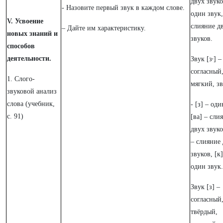
двух звуко
- Назовите первый звук в каждом слове.
один звук,
V. Усвоение
слияние д
– Дайте им характеристику.
новых знаний и
звуков.
способов
,
деятельности.
Звук [з
] –
согласный
1. Слого-
мягкий, з
звуковой анализ
слова (учебник,
- [з] – оди
с. 91)
[ва] – сли
двух звуко
– слияние
звуков, [к]
один звук.
Звук [з] –
согласный
твёрдый,