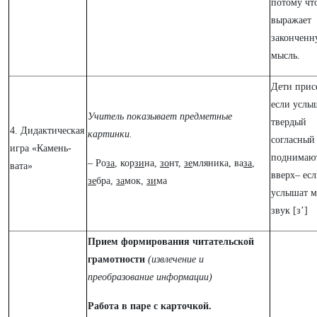
потому чт
выражает
законченн
мысль.
Дети прис
если услы
Учитель показывает предметные
твердый
4. Дидактическая
картинки.
согласный 
игра «Камень-
поднимаю
– Ро
за
, кор
зи
на,
зо
нт,
зе
мляника, ва
за
,
вата»
вверх– ес
зе
бра,
за
мок,
зи
ма
услышат м
звук [з’]
Прием формирования читательской
грамотности
(извлечение и
преобразование информации)
Работа в паре с карточкой.