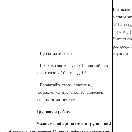
Называют 
мягким зв
[з’] и тве
звуком [з]
Читают сл
распредел
– Прочитайте слоги.
группам.
– В каких слогах звук [з’] – мягкий, а в
каких слогах [з] – твердый?
– Прочитайте слова: знакомые,
познакомила, произнесите, зазвенел,
звонок, зима, зеленел.
Групповая работа.
Учащиеся объединяются в группы по 4
3. Чтение слогов-
человек (2 парты работают совместно)