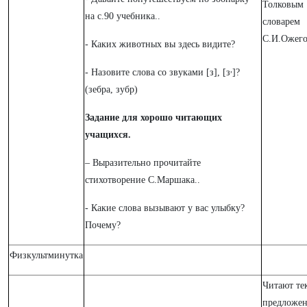
Толковым
на с.90 учебника..
словарем
С.И.Ожего
- Каких животных вы здесь видите?
,
- Назовите слова со звуками [з], [з
]?
(зебра, зубр)
Задание для хорошо читающих
учащихся.
– Выразительно прочитайте
стихотворение С.Маршака..
- Какие слова вызывают у вас улыбку?
Почему?
Физкультминутка
Читают те
предложе