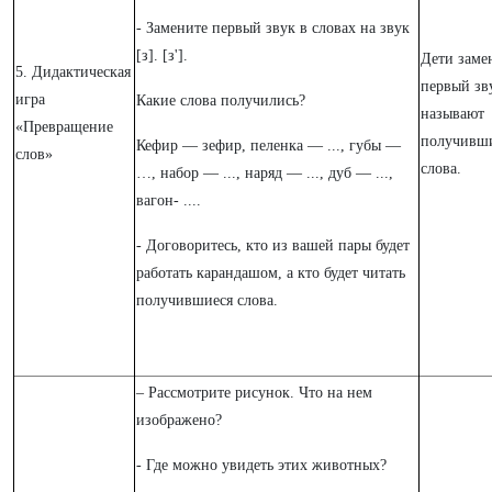
- Замените первый звук в словах на звук
[з]. [з'].
Дети заме
5. Дидактическая
первый зв
игра
Какие слова получились?
называют
«Превращение
получивш
Кефир — зефир, пеленка — ..., губы —
слов»
слова.
…, набор — ..., наряд — ..., дуб — ...,
вагон- ....
- Договоритесь, кто из вашей пары будет
работать карандашом, а кто будет читать
получившиеся слова.
– Рассмотрите рисунок. Что на нем
изображено?
- Где можно увидеть этих животных?