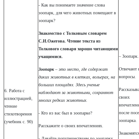
- Как вы понимаете значение слова
зоопарк, для чего животных помещают в
зоопарк?
Знакомство с Толковым словарем
С.И.Ожегова. Чтение текста из
Толкового словаря хорошо читающими
– Зоопарк.
учащимися.
Отвечают 
Зоопарк
– это место, где содержат
вопросы.
диких животных в клетках, вольерах, на
больших площадях. Здесь ученые
Рассказыв
6. Работа с
наблюдают за животными, сохраняют
своих
иллюстрацией,
многих редких животных.
впечатлен
чтение
после пос
- Кто из вас был в зоопарке?
стихотворения
зоопарка.
(учебник с. 90)
Расскажите о своих впечатлениях.
Знакомятся
- Давайте попутешествуем по зоопарку