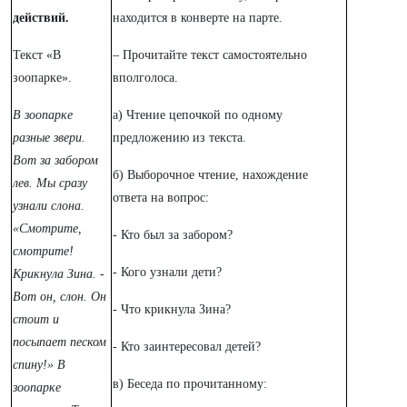
действий.
находится в конверте на парте.
Текст «В
– Прочитайте текст самостоятельно
зоопарке».
вполголоса.
В зоопарке
а)
Чтение цепочкой по одному
разные звери.
предложению из текста.
Вот за забором
б) Выборочное чтение, нахождение
лев. Мы сразу
ответа на вопрос:
узнали слона.
«Смотрите,
- Кто был за забором?
смотрите!
- Кого узнали дети?
Крикнула Зина. -
Вот он, слон. Он
- Что крикнула Зина?
стоит и
посыпает песком
- Кто заинтересовал детей?
спину!» В
в) Беседа по прочитанному:
зоопарке