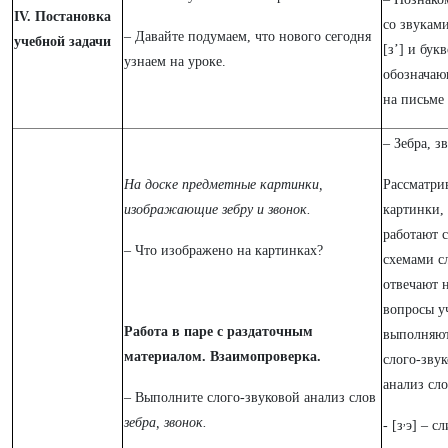
IV. Постановка
со звуками
– Давайте подумаем, что нового сегодня
учебной задачи
[з’] и бук
узнаем на уроке.
обозначаю
на письме
– Зебра, з
На доске предметные картинки,
Рассматри
изображающие зебру и звонок.
картинки,
работают 
– Что изображено на картинках?
схемами с
отвечают 
вопросы у
Работа в паре с раздаточным
выполняю
материалом. Взаимопроверка.
слого-зву
анализ сло
– Выполните слого-звуковой анализ слов
зебра, звонок.
,
- [з
э] – с