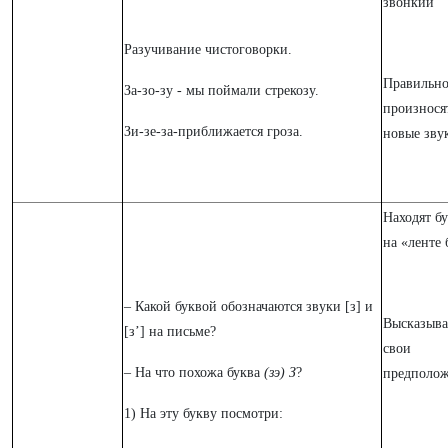
звонкий
Разучивание чистоговорки.
Правильн
За-зо-зу - мы поймали стрекозу.
произнося
Зи-зе-за-приближается гроза.
новые зву
Находят б
на «ленте 
– Какой буквой обозначаются звуки [з] и
Высказыв
[з’] на письме?
свои
–
На что похожа буква
(зэ)
З
?
предполож
1) На эту букву посмотри: