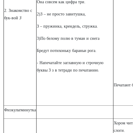
Она совсем как цифра три.
2. Знакомство с
2)З – не просто завитушка,
бук-вой
З
З – пружинка, крендель, стружка.
3)По белому полю в туман и снега
Бредут потихоньку бараньи рога.
- Напечатайте заглавную и строчную
буквы З з в тетради по печатанию.
Печатают 
Физкультминутка
Хором чит
слоги.