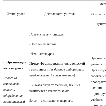
Дея
Этапы урока
Деятельность учителя
Осуществ
дейст
Приветствие учащихся.
-Прозвенел звонок.
-Начинается урок.
Приветств
I. Организация
Прием формирования читательской
учителя.
начала урока.
грамотности
(выделение информации,
Организую
представленной в неявном виде)
рабочее ме
Проверка
проверяют
готовности
-Сначала сядут те ученики, чьё имя
наличие
класса и
начинается с гласного звука.
индивиду
оборудования;
учебных
Затем – с согласного твердого.
эмоциональный
принадлеж