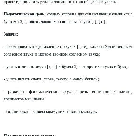
правоте, прилагать усилия для достижения общего результата
Педагогическая цель:
создать условия для ознакомления учащихся с
буквами З, з, обозначающими согласные звуки [з], [з’].
Задачи:
,
- формировать представление о звуках [з, з
], как о твёрдом звонком
согласном звуке и мягком звонком согласном звуке;
,
- учить отличать звуки [з, з
] и буквы З, з от других звуков и букв;
- учить читать слоги, слова, тексты с новой буквой;
- развивать фонематический слух и речь, внимание и память,
логическое мышление;
- формировать основы коммуникативной культуры.