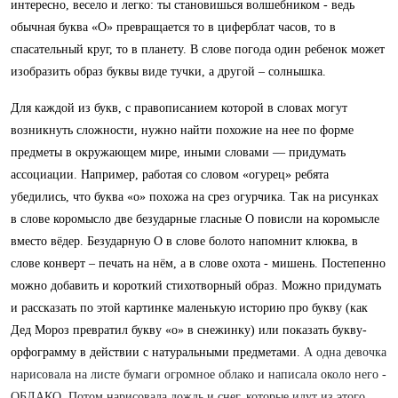
интересно, весело и легко: ты становишься волшебником - ведь
обычная буква «О» превращается то в циферблат часов, то в
спасательный круг, то в планету. В слове погода один ребенок может
изобразить образ буквы виде тучки, а другой – солнышка.
Для каждой из букв, с правописанием которой в словах могут
возникнуть сложности, нужно найти похожие на нее по форме
предметы в окружающем мире, иными словами — придумать
ассоциации.
Например,
работая со словом «огурец» ребята
убедились, что буква «о» похожа на срез огурчика.
Так на рисунках
в слове коромысло две безударные гласные О повисли на коромысле
вместо вёдер. Безударную О в слове болото напомнит клюква, в
слове конверт – печать на нём, а в слове охота - мишень. Постепенно
можно добавить и короткий стихотворный образ.
Можно придумать
и рассказать по этой картинке маленькую историю про букву (как
Дед Мороз превратил букву «о» в снежинку) или показать букву-
орфограмму в действии с натуральными предметами
.
А одна девочка
нарисовала на листе бумаги огромное облако и написала около него -
ОБЛАКО. Потом нарисовала дождь и снег, которые идут из этого