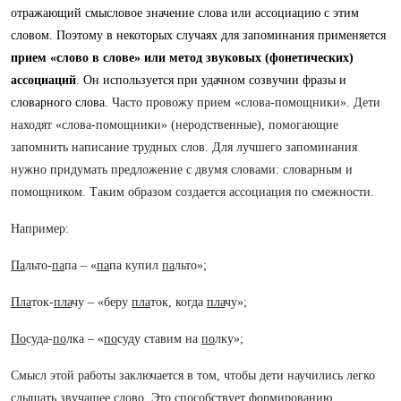
отражающий
смысловое значение слова или ассоциацию с этим
словом. Поэтому в
некоторых случаях для запоминания применяется
прием «слово в слове» или
метод звуковых (фонетических)
ассоциаций
.
Он используется при удачном созвучии фразы и
словарного слова.
Часто провожу прием «слова-помощники». Дети
находят «слова-помощники» (неродственные), помогающие
запомнить написание трудных слов. Для лучшего запоминания
нужно придумать предложение с двумя словами: словарным и
помощником. Таким образом создается ассоциация по смежности.
Например:
Па
льто-
па
па – «
па
па купил
па
льто»;
Пла
ток-
пла
чу – «беру
пла
ток, когда
пла
чу»;
По
суда-
по
лка – «
по
суду ставим на
по
лку»;
Смысл этой работы заключается в том, чтобы дети научились легко
слышать звучащее слово. Это способствует формированию