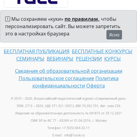
Мы сохраняем «куки»
по правилам,
чтобы
персонализировать сайт. Вы можете запретить
это в настройках браузера
Ясно
БЕСПЛАТНАЯ ПУБЛИКАЦИЯ
БЕСПЛАТНЫЕ КОНКУРСЫ
СЕМИНАРЫ
ВЕБИНАРЫ
РЕЦЕНЗИИ
КУРСЫ
Сведения об образовательной организации
Пользовательское соглашение
Политика
конфиденциальности
Оферта
© 2010 – 2026, Всероссийский педагогический журнал «Современный урок
»
ISSN: 2713 – 282X, УДК 371.321.1(051), ББК 74.202.701, Авт. знак С56
Лицензия на образовательную деятельность № 041875 от 29.12.2021
СМИ ЭЛ № ФС 77 – 65249 от 01.04.2016, г. Москва
Телефон: +7 (925) 664-32-11
E-mail: info@1urok.ru