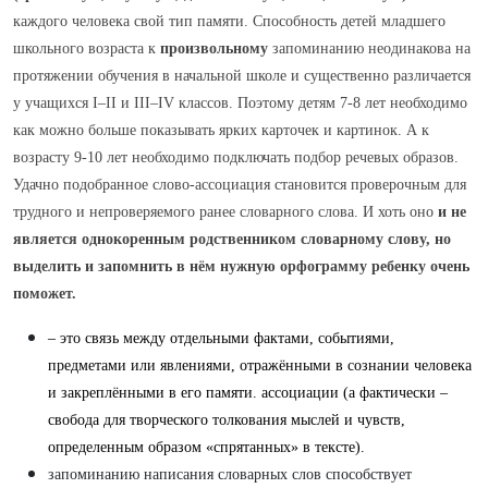
каждого человека свой тип памяти. Способность детей младшего
школьного возраста к
произвольному
запоминанию неодинакова на
протяжении обучения в начальной школе и существенно различается
у учащихся I–II и III–IV классов.
Поэтому детям 7-8 лет необходимо
как можно больше показывать ярких карточек и картинок. А к
возрасту 9-10 лет необходимо подключать подбор речевых образов.
Удачно подобранное слово-ассоциация становится проверочным для
трудного и непроверяемого ранее словарного слова. И хоть оно
и не
является
однокоренным родственником
словарному слову, но
выделить и запомнить в нём нужную орфограмму ребенку очень
поможет.
– это связь между отдельными фактами, событиями,
предметами или явлениями, отражёнными в сознании человека
и закреплёнными в его памяти. ассоциации (а фактически –
свобода для творческого толкования мыслей и чувств,
определенным образом «спрятанных» в тексте).
запоминанию написания словарных слов способствует