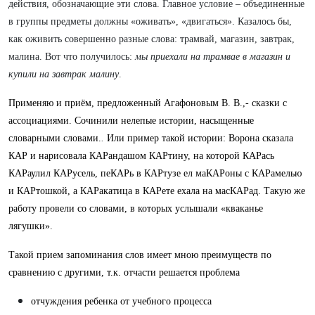
действия, обозначающие эти слова. Главное условие – объединенные
в группы предметы должны «оживать», «двигаться». Казалось бы,
как оживить совершенно разные слова: трамвай, магазин, завтрак,
малина. Вот что получилось:
мы приехали на трамвае в магазин и
купили на завтрак малину
.
Применяю и приём, предложенный Агафоновым В. В.,- сказки с
ассоциациями. Сочинили нелепые истории, насыщенные
словарными словами.
.
Или пример такой истории: Ворона сказала
КАР и нарисовала КАРандашом КАРтину, на которой КАРась
КАРаулил КАРусель, пеКАРь в КАРтузе ел маКАРоны с КАРамелью
и КАРтошкой, а КАРакатица в КАРете ехала на масКАРад. Такую же
работу провели со словами, в которых услышали «кваканье
лягушки».
Такой прием запоминания слов имеет мною преимуществ по
сравнению с другими, т.к. отчасти решается проблема
отчуждения ребенка от учебного процесса