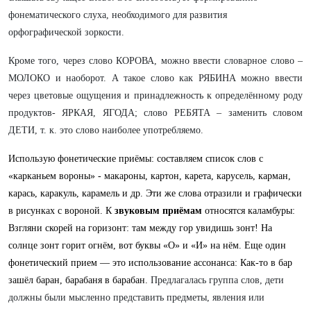
фонематического слуха, необходимого для развития
орфографической зоркости.
Кроме того, через слово КОРОВА, можно ввести словарное слово –
МОЛОКО и наоборот. А такое слово как РЯБИНА можно ввести
через цветовые ощущения и принадлежность к определённому роду
продуктов- ЯРКАЯ, ЯГОДА; слово РЕБЯТА – заменить словом
ДЕТИ, т. к. это слово наиболее употребляемо.
Использую фонетические приёмы: составляем список слов с
«карканьем вороны» - макароны, картон, карета, карусель, карман,
карась, каракуль, карамель и др. Эти же слова отразили и графически
в рисунках с вороной.
К
звуковым приёмам
относятся каламбуры:
Взгляни скорей на горизонт: там между гор увидишь зонт! На
солнце зонт горит огнём, вот буквы «О» и «И» на нём. Еще один
фонетический прием — это использование ассонанса: Как-то в бар
зашёл баран, барабаня в барабан.
Предлагалась группа слов, дети
должны были мысленно представить предметы, явления или