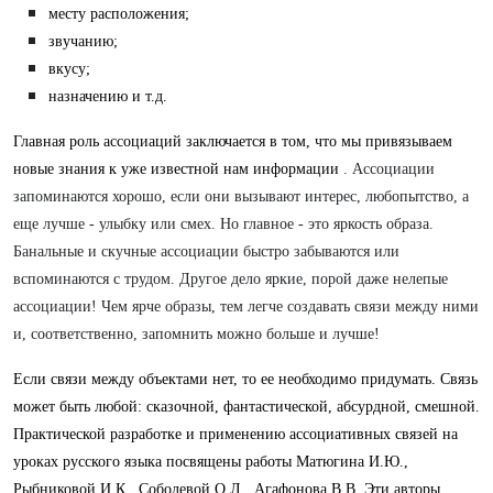
месту расположения;
звучанию;
вкусу;
назначению и т.д.
Главная роль ассоциаций заключается в том, что мы привязываем
новые знания к уже известной нам информации
. Ассоциации
запоминаются хорошо, если они вызывают интерес, любопытство, а
еще лучше - улыбку или смех. Но главное - это яркость образа.
Банальные и скучные ассоциации быстро забываются или
вспоминаются с трудом. Другое дело яркие, порой даже нелепые
ассоциации! Чем ярче образы, тем легче создавать связи между ними
и, соответственно, запомнить можно больше и лучше!
Если связи между объектами нет, то ее необходимо придумать. Связь
может быть любой: сказочной, фантастической, абсурдной, смешной.
Практической разработке и применению ассоциативных связей на
уроках русского языка посвящены работы Матюгина И.Ю.,
Рыбниковой И.К., Соболевой О.Л., Агафонова В.В. Эти авторы