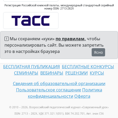
Регистрация Российской книжной палаты, международный стандартный серийный
номер ISSN: 2713-282X
Мы сохраняем «куки»
по правилам,
чтобы
персонализировать сайт. Вы можете запретить
это в настройках браузера
Ясно
БЕСПЛАТНАЯ ПУБЛИКАЦИЯ
БЕСПЛАТНЫЕ КОНКУРСЫ
СЕМИНАРЫ
ВЕБИНАРЫ
РЕЦЕНЗИИ
КУРСЫ
Сведения об образовательной организации
Пользовательское соглашение
Политика
конфиденциальности
Оферта
© 2010 – 2026, Всероссийский педагогический журнал «Современный урок
»
ISSN: 2713 – 282X, УДК 371.321.1(051), ББК 74.202.701, Авт. знак С56