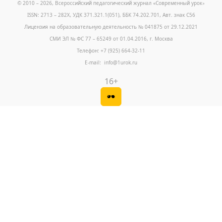
© 2010 – 2026, Всероссийский педагогический журнал «Современный урок
»
ISSN: 2713 – 282X, УДК 371.321.1(051), ББК 74.202.701, Авт. знак С56
Лицензия на образовательную деятельность № 041875 от 29.12.2021
СМИ ЭЛ № ФС 77 – 65249 от 01.04.2016, г. Москва
Телефон: +7 (925) 664-32-11
E-mail: info@1urok.ru
16+