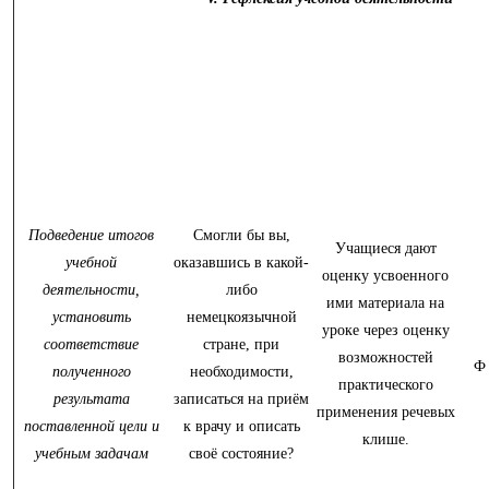
Подведение итогов
Смогли бы вы,
Учащиеся дают
учебной
оказавшись в какой-
оценку усвоенного
деятельности,
либо
ими материала на
установить
немецкоязычной
уроке через оценку
соответствие
стране, при
возможностей
Ф
полученного
необходимости,
практического
результата
записаться на приём
применения речевых
поставленной цели и
к врачу и описать
клише.
учебным задачам
своё состояние?