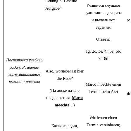
Uebung 3. Lest die
Учащиеся слушают
Aufgabe^
аудиозапись два раза
и выполняют
К
задание:
Ответы:
1g, 2c, 3e, 4h.5a, 6b,
7f, 8d
Постановка учебных
задач. Развитие
Also, worueber ist hier
коммуникативных
die Rede?
умений и навыков
Marco moechte einen
(На доске начало
Termin beim Arzt
Ф
предложения:
Marco
moechte…)
Wir lernen einen
Termin vereinbaren;
Какая из задач,