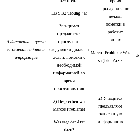
beschreibt:
время
прослушивания
LB S.32 uebung 4a:
делают
пометки в
Учащимся
рабочих
предлагается
листах:
Аудирование с целью
прослушать
выделения заданной
следующий диалог и
Marcos Probleme Was
Ф
информации
делать пометки с
sagt der Arzt?
необходимой
информацией во
время
прослушивания
2) Учащиеся
2) Besprechen wir
предъявляют
Marcos Probleme!
записанную
информацию
Was sagt der Arzt
dazu?