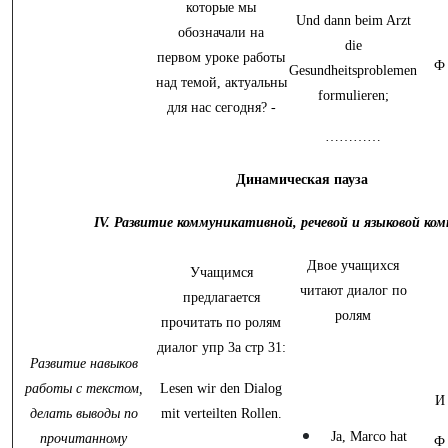
которые мы
Und dann beim Arzt
обозначали на
die
первом уроке работы
Ф
Gesundheitsproblemen
над темой, актуальны
formulieren;
для нас сегодня? -
…………
Динамическая пауза
IV. Развитие коммуникативной, речевой и языковой ко
Двое учащихся
Учащимся
читают диалог по
предлагается
ролям
прочитать по ролям
диалог упр 3а стр 31:
Развитие навыков
работы с текстом,
Lesen wir den Dialog
И
делать выводы по
mit verteilten Rollen.
Ja, Marco hat
прочитанному
Ф