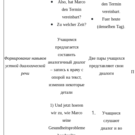
Also, hat Marco
den Termin
den Termin
vereinbart.
vereinbart?
Fuer heute
Zu welcher Zeit?
(denselben Tag).
Учащимся
предлагается
составить
Формирование навыков
Две пары учащихся
аналогичный диалог
устной диалогической
представляют свои
– запись к врачу с
П
речи
диалоги
опорой на текст,
изменив некоторые
детали
1) Und jetzt hoeren
wir zu, wie Marco
Учащиеся
seine
слушают
Gesundheitsprobleme
диалог и во