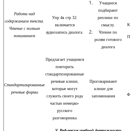
Учащиеся
подбирают
Работа над
Упр 4в стр 32:
реплики по
содержанием текста.
К
включается
смыслу.
Чтение с полным
аудиозапись диалога.
Чтение по
пониманием
П
ролям готового
диалога
Предлагает учащимся
повторить
стандартизированные
речевые клише,
Проговаривают
Стандартизированные
которые могут
клише для
речевые формы
Ф
служить своего рода
запоминания
частью немецко-
русского
разговорника
V. Рефлексия учебной деятельности