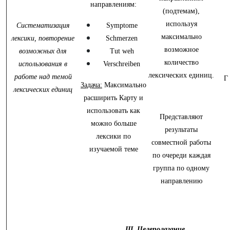
направлениям:
(подтемам),
используя
Систематизация
Symptome
максимально
лексики, повторение
Schmerzen
возможное
возможных для
Tut weh
количество
использования в
Verschreiben
лексических единиц.
работе над темой
Г
Задача:
Максимально
лексических единиц
расширить Карту и
использовать как
Представляют
можно больше
результаты
лексики по
совместной работы
изучаемой теме
по очереди каждая
группа по одному
направлению
III. Целеполагание