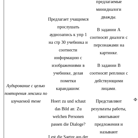
предлагаемые
минидиалоги
дважды.
Предлагает учащимся
прослушать
В задании А
аудиозапись к упр 1
соотносят диалоги с
на стр 30 учебника и
персонажами на
соотнести
картинке.
информацию с
изображениями в
В задании В
учебнике, делая
соотносят реплики с
пометки
действующими
Аудирование с целью
карандашом:
лицами.
повторения лексики по
Ф
изучаемой теме
Hoert zu und schaut
Представляют
das Bild an: Zu
результаты работы,
welchen Personen
зачитывают
passen die Dialoge?
предложения и
называют
Lest die Saetze aus der