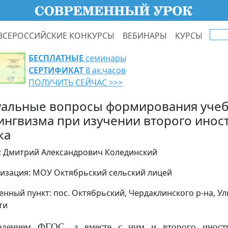
ВСЕРОССИЙСКИЕ КОНКУРСЫ
ВЕБИНАРЫ
КУРСЫ
БЕСПЛАТНЫЕ
семинары
СЕРТИФИКАТ
8 ак.часов
ПОЛУЧИТЬ СЕЙЧАС >>>
уальные вопросы формирования уче
ингвизма при изучении второго инос
ка
: Дмитрий Александрович Колединский
изация: МОУ Октябрьский сельский лицей
енный пункт: пос. Октябрьский, Чердаклинского р-на, У
ти
едением ФГОС, а вместе с ним и второго иност