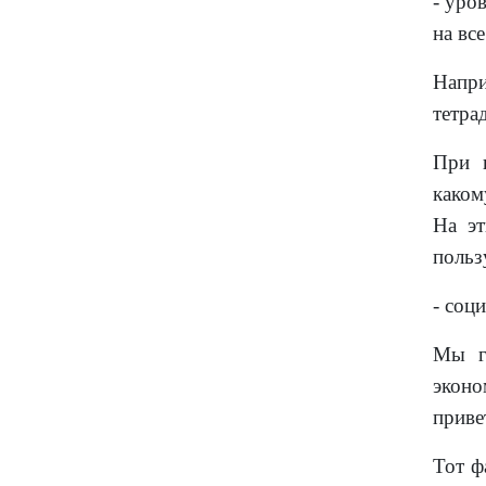
- уро
на вс
Напри
тетра
При 
каком
На эт
польз
- соц
Мы г
эконо
приве
Тот ф