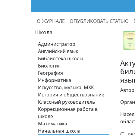
О ЖУРНАЛЕ
ОПУБЛИКОВАТЬ СТАТЬЮ
Школа
Администратор
Английский язык
Библиотека школы
Акт
Биология
бил
География
язы
Информатика
Искусство, музыка, МХК
Автор
История и обществознание
Классный руководитель
Орган
Коррекционная работа в
Насел
школе
облас
Математика
Начальная школа
С вв