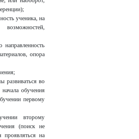
е, или наоборот,
еренции);
ность ученика, на
 возможностей,
ю направленность
материалов, опора
чения;
ы развиваться во
 начала обучения
обучении первому
бучении второму
чения (поиск не
н проявляться на