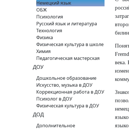
Немецкий язык
росс
ОБЖ
затр
Психология
Русский язык и литература
второ
Технология
билин
Физика
Физическая культура в школе
Понят
Химия
Fremd
Педагогическая мастерская
века.
ДОУ
изме
Дошкольное образование
комму
Искусство, музыка в ДОУ
Коррекционная работа в ДОУ
Знако
Психолог в ДОУ
позв
Физическая культура в ДОУ
немец
ДОД
языко
Дополнительное
языко