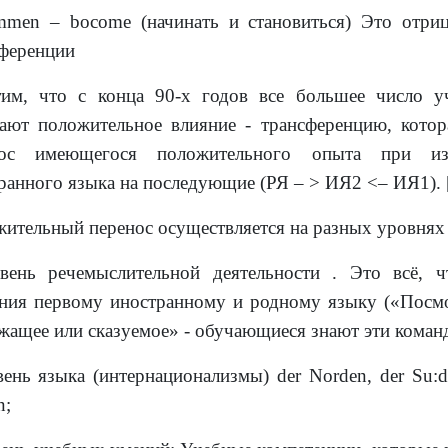
mmen
–
bocome
(начинать и становиться) Это отри
ференции
им, что с конца 90-х годов все большее число у
ают положительное влияние - трансференцию, котор
нос имеющегося положительного опыта при из
ранного языка на последующие
(РЯ – > ИЯ2 <– ИЯ1)
.
ительный перенос осуществляется на разных уровнях
вень речемыслительной деятельности . Это всё, 
ния первому иностранному и родному языку («Посмо
жащее или сказуемое» - обучающиеся знают эти коман
вень
языка
(
интернационализмы
) der Norden, der Su:d
n;