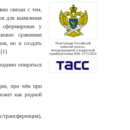
но связан с тем,
ов для выявления
о сформирован у
ковое сравнение
ом, но и создать
Регистрация Российской
книжной палаты,
международный стандартный
[1]
серийный номер ISSN: 2713-282X
ходимо опираться
ции, при чём при
может как родной
/трансференция),