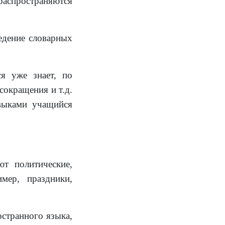
распространяются
едение словарных
я уже знает, по
 сокращения и т.д.
авыками учащийся
т политические,
мер, праздники,
остранного языка,