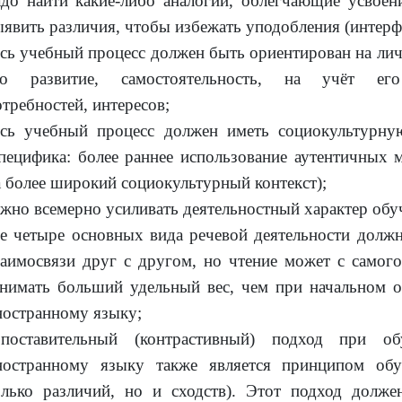
адо найти какие-либо аналогии, облегчающие усвоени
ыявить различия, чтобы избежать уподобления (интерф
есь учебный процесс должен быть ориентирован на лич
го развитие, самостоятельность, на учёт его
отребностей, интересов;
есь учебный процесс должен иметь социокультурну
специфика: более раннее использование аутентичных 
а более широкий социокультурный контекст);
ажно всемерно усиливать деятельностный характер обу
се четыре основных вида речевой деятельности должн
заимосвязи друг с другом, но чтение может с самого
анимать больший удельный вес, чем при начальном 
ностранному языку;
опоставительный (контрастивный) подход при о
ностранному языку также является принципом обу
олько различий, но и сходств). Этот подход долже