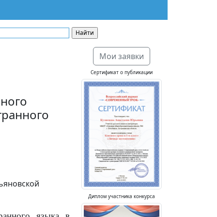
Мои заявки
Сертификат о публикации
бного
транного
льяновской
Диплом участника конкурса
ранного языка в