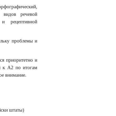
орфографический,
х видов речевой
 и рецептивной
ольку проблемы и
ся приоритетно и
й к А2 по итогам
ое внимание.
йски штаты)