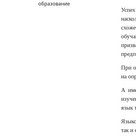
образование
Успех
наско
схож
обуч
призв
предп
При о
на оп
А име
изуче
язык 
Языко
так и