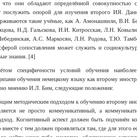
 что они обладают определённой совокупностью с
 послужить опорой для изучения второго ИЯ. Дан
рживаются такие учёные, как А. Амонашвили, В.И. Бо
цова, Н.Д. Гальскова, И.И. Китросская, Л.Н. Ковыли
Лебединская, А.С. Маркосян, Л.Н. Родова, Т.Ю. Тамб
сферой сопоставления может служить и социокульту
ые знания. [4]
ётом специфичности условий обучения наиболее
ипами обучения немецкому языку как второму иностр
сно мнению И.Л. Бим, следующие положения:
бщим методическим подходом к обучению второму ин
вляется не просто коммуникативный, а коммуникат
одход. Когнитивный аспект должен быть подчинён к
 вместе с тем должен проявляться там, где для этого е