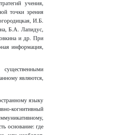
тратегий учения,
ной точки зрения
городицкая, И.Б.
на, Б.А. Лапидус,
овкина и др. При
рная информация,
 существенными
анному являются,
остранному языку
ивно-когнитивный
оммуникативному,
сть основание: где