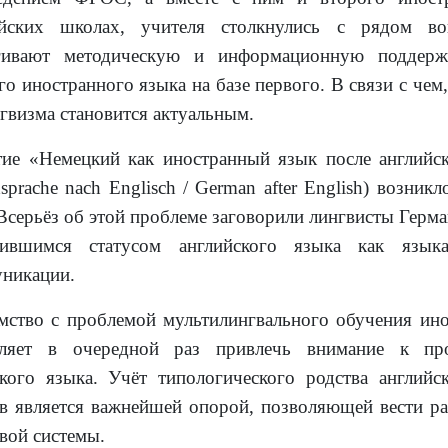
ийских школах, учителя столкнулись с рядом во
агивают методическую и информационную поддерж
го иностранного языка на базе первого. В связи с чем
гвизма становится актуальным.
ие «Немецкий как иностранный язык после английско
sprache nach Englisch / German after English) возник
 Всерьёз об этой проблеме заговорили лингвисты Герм
нившимся статусом английского языка как язык
никации.
мство с проблемой мультилингвального обучения ин
оляет в очередной раз привлечь внимание к пр
кого языка. Учёт типологического родства английс
в является важнейшей опорой, позволяющей вести ра
вой системы.