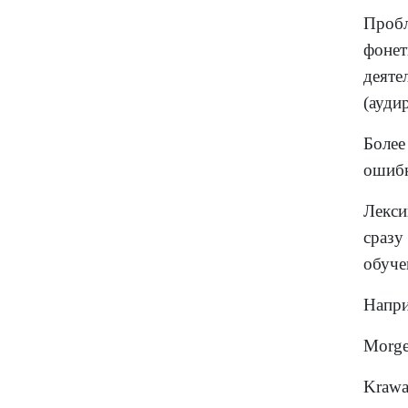
Пробл
фоне
деят
(ауди
Более
ошибк
Лекси
сразу
обуче
Напри
Morg
Krawa