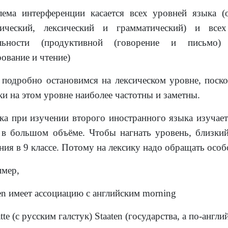
ема интерференции касается всех уровней языка (
тический, лексический и грамматический) и все
ельности (продуктивной (говорение и письмо)
рование и чтение)
 подробно остановимся на лексическом уровне, поск
и на этом уровне наиболее частотны и заметны.
ка при изучении второго иностранного языка изучает
 в большом объёме. Чтобы нагнать уровень, близки
ния в 9 классе. Потому на лексику надо обращать особ
мер,
en
имеет ассоциацию с английским
morning
tte
(с русским галстук)
Staaten
(государства, а по-англи