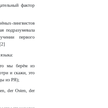
цательный фактор
чёных-лингвистов
ая подразумевала
учении первого
 [2]
 языка
:
что мы берём из
три и скажи, это
ды из РЯ);
en, der Osten, der