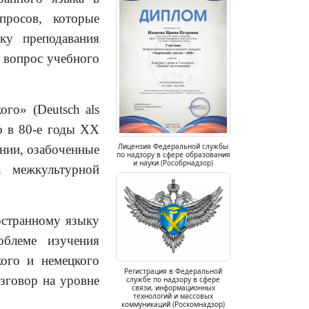
просов, которые
ку преподавания
, вопрос учебного
го» (Deutsch als
ло в 80-е годы ХХ
Лицензия Федеральной службы
ании, озабоченные
по надзору в сфере образования
и науки (Рособрнадзор)
а межкультурной
остранному языку
облеме изучения
кого и немецкого
Регистрация в Федеральной
зговор на уровне
службе по надзору в сфере
связи, информационных
технологий и массовых
коммуникаций (Роскомнадзор)