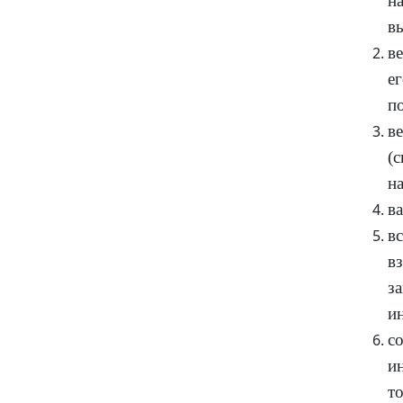
н
в
в
е
п
в
(
н
в
в
в
з
и
с
и
т