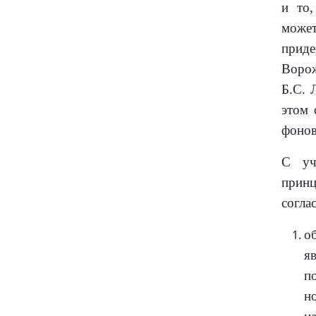
и то,
может
приде
Ворож
Б.С. 
этом 
фонов
С уч
принц
согла
о
я
п
но