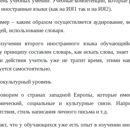
вень учебных умений: Учебные компетенции, которые 
е иностранные языки (как на ИЯ1 так и на ИЯ2).
мер – каким образом осуществляется аудирование, в
дей, использование словаря.
изучении второго иностранного языка обучающийс
у принципу составлен словарь, как искать слова, знает
и действия учитель уже не тратит время, этими н
уется самостоятельно.
иокультурный уровень
оворим о странах западной Европы, которые имею
мический, социальные и культурные связи. Напри
тствия, стиль написания личного письма и т.д.
акт, что у обучающихся уже есть опыт в изучении ин