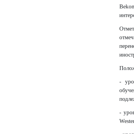
Beko
интер
Отмет
отмеч
пере
иност
Полож
- уро
обуче
подле
-
уро
Weste