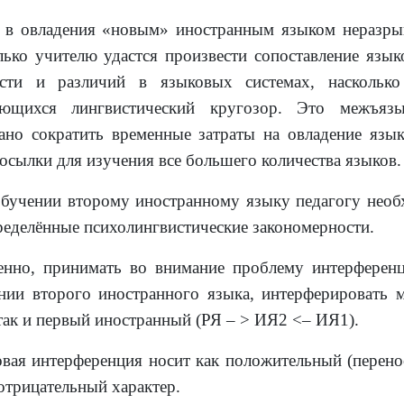
 в овладения «новым» иностранным языком неразрыв
лько учителю удастся произвести сопоставление язык
ести и различий в языковых системах, наскольк
ающихся лингвистический кругозор. Это межъязы
ано сократить временные затраты на овладение язык
осылки для изучения все большего количества языков. 
бучении второму иностранному языку педагогу необ
ределённые психолингвистические закономерности.
нно, принимать во внимание проблему интерферен
нии второго иностранного языка, интерферировать 
так и первый иностранный (РЯ – > ИЯ2 <– ИЯ1).
вая интерференция носит как положительный (перенос
 отрицательный характер.