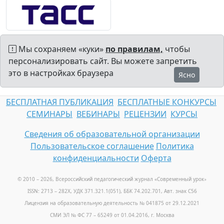
Мы сохраняем «куки»
по правилам,
чтобы
персонализировать сайт. Вы можете запретить
это в настройках браузера
Ясно
БЕСПЛАТНАЯ ПУБЛИКАЦИЯ
БЕСПЛАТНЫЕ КОНКУРСЫ
СЕМИНАРЫ
ВЕБИНАРЫ
РЕЦЕНЗИИ
КУРСЫ
Сведения об образовательной организации
Пользовательское соглашение
Политика
конфиденциальности
Оферта
© 2010 – 2026, Всероссийский педагогический журнал «Современный урок
»
ISSN: 2713 – 282X, УДК 371.321.1(051), ББК 74.202.701, Авт. знак С56
Лицензия на образовательную деятельность № 041875 от 29.12.2021
СМИ ЭЛ № ФС 77 – 65249 от 01.04.2016, г. Москва