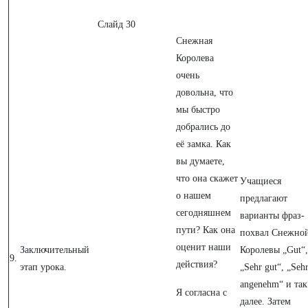
Слайд 30
Снежная
Королева
очень
довольна, что
мы быстро
добрались до
её замка. Как
вы думаете,
что она скажет
Учащиеся
о нашем
предлагают
сегодняшнем
варианты фраз-
пути? Как она
похвал Снежно
оценит наши
Заключительный
Королевы „Gut“,
9.
действия?
этап урока.
„Sehr gut“, „Seh
angenehm“ и так
Я согласна с
далее. Затем