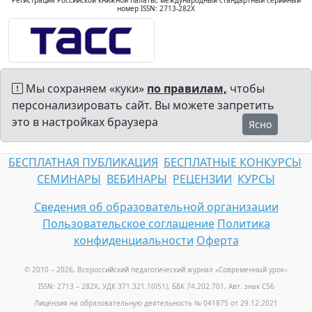
Регистрация Российской книжной палаты, международный стандартный серийный
номер ISSN: 2713-282X
Мы сохраняем «куки»
по правилам,
чтобы
персонализировать сайт. Вы можете запретить
это в настройках браузера
Ясно
БЕСПЛАТНАЯ ПУБЛИКАЦИЯ
БЕСПЛАТНЫЕ КОНКУРСЫ
СЕМИНАРЫ
ВЕБИНАРЫ
РЕЦЕНЗИИ
КУРСЫ
Сведения об образовательной организации
Пользовательское соглашение
Политика
конфиденциальности
Оферта
© 2010 – 2026, Всероссийский педагогический журнал «Современный урок
»
ISSN: 2713 – 282X, УДК 371.321.1(051), ББК 74.202.701, Авт. знак С56
Лицензия на образовательную деятельность № 041875 от 29.12.2021