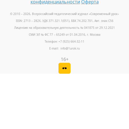
конфиденциальности
Оферта
© 2010 – 2026, Всероссийский педагогический журнал «Современный урок
»
ISSN: 2713 – 282X, УДК 371.321.1(051), ББК 74.202.701, Авт. знак С56
Лицензия на образовательную деятельность № 041875 от 29.12.2021
СМИ ЭЛ № ФС 77 – 65249 от 01.04.2016, г. Москва
Телефон: +7 (925) 664-32-11
E-mail: info@1urok.ru
16+