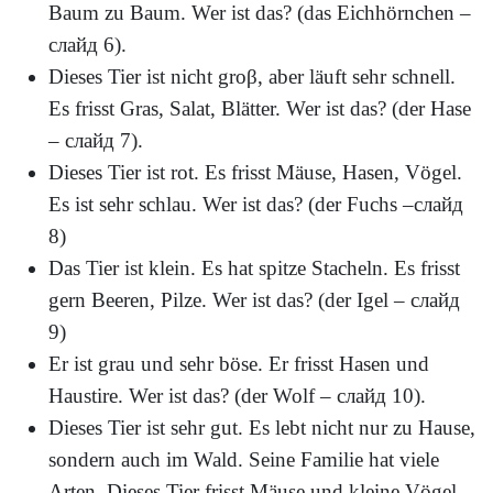
Baum zu Baum. Wer ist das? (das Eichhörnchen –
слайд
6).
Dieses Tier ist nicht groβ, aber läuft sehr schnell.
Es frisst Gras, Salat, Blätter. Wer ist das? (der Hase
–
слайд
7).
Dieses Tier ist rot. Es frisst Mäuse, Hasen, Vögel.
Es ist sehr schlau. Wer ist das? (der Fuchs –
слайд
8)
Das Tier ist klein. Es hat spitze Stacheln. Es frisst
gern Beeren, Pilze. Wer ist das? (der Igel –
слайд
9)
Er ist grau und sehr böse. Er frisst Hasen und
Haustire. Wer ist das? (der Wolf –
слайд
10).
Dieses Tier ist sehr gut. Es lebt nicht nur zu Hause,
sondern auch im Wald. Seine Familie hat viele
Arten. Dieses Tier frisst Mäuse und kleine Vögel,