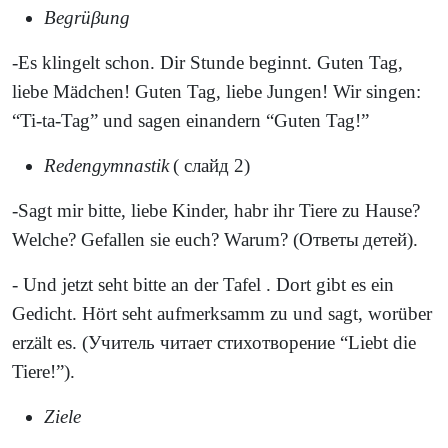
Begr
ü
βung
-Es klingelt schon. Dir Stunde beginnt. Guten Tag,
liebe Mädchen! Guten Tag, liebe Jungen! Wir singen:
“Ti-ta-Tag” und sagen einandern “Guten Tag!”
Redengymnastik
( слайд 2)
-Sagt mir bitte, liebe Kinder, habr ihr Tiere zu Hause?
Welche? Gefallen sie euch? Warum? (
Ответы
детей
).
- Und jetzt seht bitte an der Tafel . Dort gibt es ein
Gedicht. Hört seht aufmerksamm zu und sagt, worüber
erzält es.
(Учитель читает стихотворение
“Liebt die
Tiere!”).
Ziele