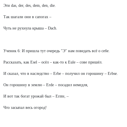
Эти das, der, des, dem, den, die.
Так шагали они в сапогах –
Чуть не рухнула крыша – Dach.
Ученик 6: И пришла тут очередь "Э" нам поведать всё о себе.
Рассказать, как Esel – осёл – как-то к Eulе – сове пришёл.
И сказал, что в наследство – Еrbe – получил он горошину – Erbse.
Он горошину в землю – Erde – посадил немедля,
И вот так богат урожай был – Ernte, –
Что засыпал весь огород!