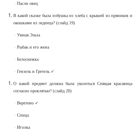
· Пасли овец
В какой сказке была избушка из хлеба с крышей из пряников и
окошками из леденца? (слайд 19)
· Умная Эльза
· Рыбак и его жена
· Белоснежка
· Гензель и Гретель ✓
О какой предмет должна была уколоться Спящая красавица
согласно проклятью? (слайд 20)
· Веретено ✓
· Спица
· Иголка