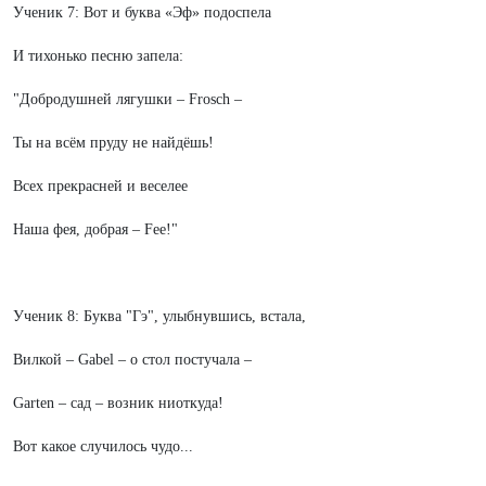
Ученик 7: Вот и буква «Эф» подоспела
И тихонько песню запела:
"Добродушней лягушки – Frosch –
Ты на всём пруду не найдёшь!
Всех прекрасней и веселее
Наша фея, добрая – Fee!"
Ученик 8: Буква "Гэ", улыбнувшись, встала,
Вилкой – Gabel – о стол постучала –
Garten – сад – возник ниоткуда!
Вот какое случилось чудо...