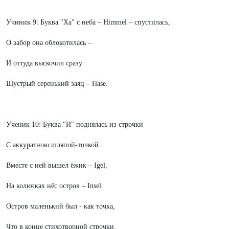
Учиник 9: Буква "Ха" с неба – Himmel – спустилась,
О забор она облокотилась –
И оттуда выскочил сразу
Шустрый серенький заяц – Hase.
Ученик 10: Буква "И" поднялась из строчки
С аккуратною шляпой-точкой.
Вместе с ней вышел ёжик – Igel,
На колючках нёс остров – Insel.
Остров маленький был - как точка,
Что в конце стихотворной строчки.