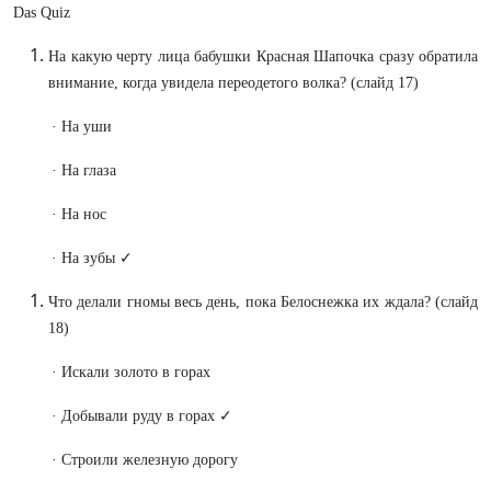
Das Quiz
На какую черту лица бабушки Красная Шапочка сразу обратила
внимание, когда увидела переодетого волка? (слайд 17)
· На уши
· На глаза
· На нос
· На зубы ✓
Что делали гномы весь день, пока Белоснежка их ждала? (слайд
18)
· Искали золото в горах
· Добывали руду в горах ✓
· Строили железную дорогу