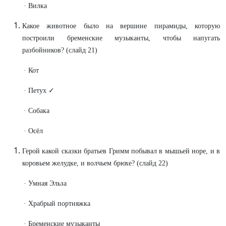
· Вилка
Какое животное было на вершине пирамиды, которую
построили бременские музыканты, чтобы напугать
разбойников? (слайд 21)
· Кот
· Петух ✓
· Собака
· Осёл
Герой какой сказки братьев Гримм побывал в мышьей норе, и в
коровьем желудке, и волчьем брюхе? (слайд 22)
· Умная Эльза
· Храбрый портняжка
· Бременские музыканты