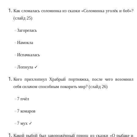
Как сломалась соломинка из сказки «Соломинка уголёк и боб»?
(слайд 25)
· Загорелась
· Намокла
· Испачкалась
· Лопнула ✓
Кого прихлопнул Храбрый портняжка, после чего возомнил
себя силачом способным покорить мир? (слайд 26)
· 7 пчёл
· 7 комаров
· 7 мух ✓
Какой рыбой был заворожённый принц из сказки «О рыбаке и