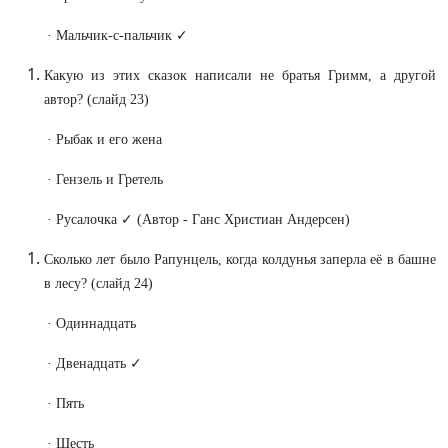
· Мальчик-с-пальчик ✓
Какую из этих сказок написали не братья Гримм, а другой
автор? (слайд 23)
· Рыбак и его жена
· Гензель и Гретель
· Русалочка ✓ (Автор - Ганс Христиан Андерсен)
Сколько лет было Рапунцель, когда колдунья заперла её в башне
в лесу? (слайд 24)
· Одиннадцать
· Двенадцать ✓
· Пять
· Шесть