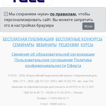
Мы сохраняем «куки»
по правилам,
чтобы
персонализировать сайт. Вы можете запретить
это в настройках браузера
Ясно
БЕСПЛАТНАЯ ПУБЛИКАЦИЯ
БЕСПЛАТНЫЕ КОНКУРСЫ
СЕМИНАРЫ
ВЕБИНАРЫ
РЕЦЕНЗИИ
КУРСЫ
Сведения об образовательной организации
Пользовательское соглашение
Политика
конфиденциальности
Оферта
© 2010 – 2026, Всероссийский педагогический журнал «Современный урок
»
ISSN: 2713 – 282X, УДК 371.321.1(051), ББК 74.202.701, Авт. знак С56
Лицензия на образовательную деятельность № 041875 от 29.12.2021
СМИ ЭЛ № ФС 77 – 65249 от 01.04.2016, г. Москва
Телефон: +7 (925) 664-32-11
E-mail: info@1urok.ru