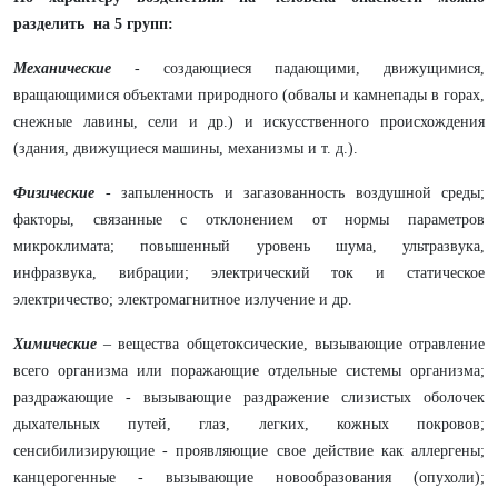
разделить на 5 групп:
Механические
-
создающиеся падающими, движущимися,
вращающимися объектами природного (обвалы и камнепа­ды в горах,
снежные лавины, сели и др.) и искусственного происхождения
(здания, движущиеся машины, механизмы и т. д.).
Физические
-
запыленность и загазованность воздушной среды;
факторы, связанные с отклонением от нормы пара­метров
микроклимата; повышенный уровень шума, ультра­звука,
инфразвука, вибрации; электрический ток и статиче­ское
электричество; электромагнитное излучение и др.
Химические
–
вещества общетоксические, вызывающие отравление
всего организма или поражающие отдельные системы организма;
раздражающие - вызывающие раздражение слизистых оболочек
дыхательных путей, глаз, легких, кож­ных покровов;
сенсибилизирующие - проявляющие свое действие как аллергены;
канцерогенные - вызывающие но­вообразования (опухоли);