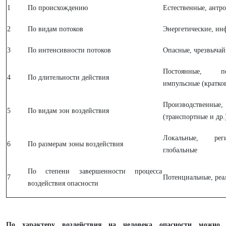
1
По происхождению
Естественные, антр
2
По видам потоков
Энергетические, и
3
По интенсивности потоков
Опасные, чрезвычай
Постоянные, пе
4
По длительности действия
импульсные (кратко
Производствен
5
По видам зон воздействия
(транспортные и др.
Локальные, реги
6
По размерам зоны воздействия
глобальные
По степени завершенности про­цесса
7
Потенциальные, реа
воздействия опасности
По характеру воздействия на человека опасности можно