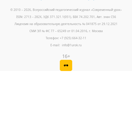
© 2010 – 2026, Всероссийский педагогический журнал «Современный урок
»
ISSN: 2713 – 282X, УДК 371.321.1(051), ББК 74.202.701, Авт. знак С56
Лицензия на образовательную деятельность № 041875 от 29.12.2021
СМИ ЭЛ № ФС 77 – 65249 от 01.04.2016, г. Москва
Телефон: +7 (925) 664-32-11
E-mail: info@1urok.ru
16+