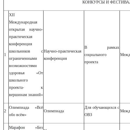
КОНКУРСЫ И ФЕСТИВА
ХII
Международная
открытая научно-
практическая
конференция
В рамках
школьников с
Научно-практическая
1
социального
Межд
ограниченными
конференция
проекта
возможностями
здоровья «От
школьного
проекта- к
вершинам знаний»
Олимпиада «Всё
Для обучающихся с
2
Олимпиада
Межд
обо всём»
ОВЗ
Марафон «Без