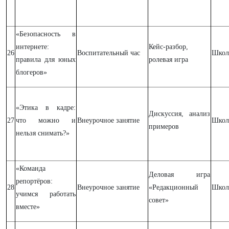
«Безопасность в
интернете:
Кейс-разбор,
26
Воспитательный час
Школ
правила для юных
ролевая игра
блогеров»
«Этика в кадре:
Дискуссия, анализ
27
что можно и
Внеурочное занятие
Школ
примеров
нельзя снимать?»
«Команда
Деловая игра
репортёров:
28
Внеурочное занятие
«Редакционный
Школ
учимся работать
совет»
вместе»