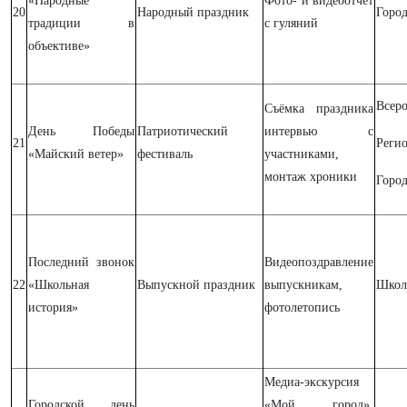
«Народные
Фото- и видеоотчёт
20
Народный праздник
Горо
традиции в
с гуляний
объективе»
Всер
Съёмка праздника
День Победы
Патриотический
интервью с
21
Реги
«Майский ветер»
фестиваль
участниками,
монтаж хроники
Горо
Последний звонок
Видеопоздравление
22
«Школьная
Выпускной праздник
выпускникам,
Школ
история»
фотолетопись
Медиа-экскурсия
Городской день
«Мой город»,