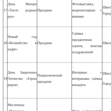
День Матери
Фотовыставка,
Шк
17
«Тепло родных
Праздник
видеоинтервью с
Горо
рук»
мамами
Съёмка
Новый год
праздничных
18
«Волшебство в
Праздник
Школ
сценок, монтаж
кадре»
поздравлений
День Защитника
Интервью с
Школ
Патриотический
19
Отечества «Герои
ветеранами, съёмка
праздник
Горо
рядом»
концерта
Масленица