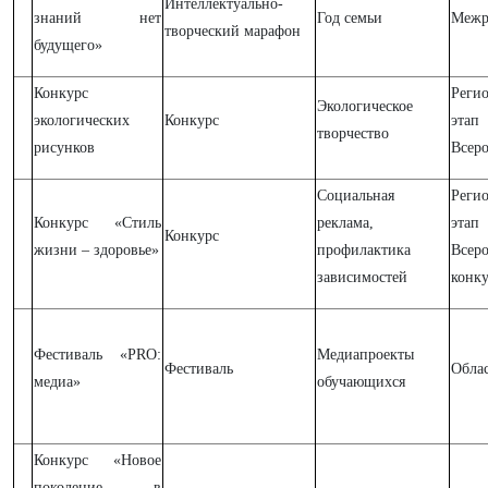
Интеллектуально-
знаний нет
Год семьи
Межр
творческий марафон
будущего»
Конкурс
Реги
Экологическое
экологических
Конкурс
этап
творчество
рисунков
Всеро
Социальная
Реги
Конкурс «Стиль
реклама,
этап
Конкурс
жизни – здоровье»
профилактика
Всеро
зависимостей
конку
Фестиваль «PRO:
Медиапроекты
Фестиваль
Обла
медиа»
обучающихся
Конкурс «Новое
поколение в