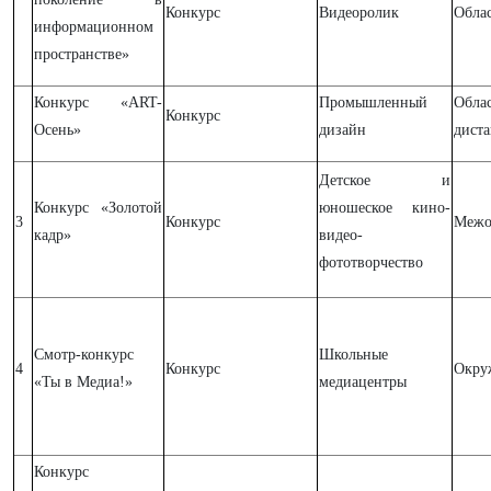
Конкурс
Видеоролик
Обла
информационном
пространстве»
Конкурс «ART-
Промышленный
Обла
Конкурс
Осень»
дизайн
дист
Детское и
Конкурс «Золотой
юношеское кино-
3
Конкурс
Межо
кадр»
видео-
фототворчество
Смотр-конкурс
Школьные
4
Конкурс
Окру
«Ты в Медиа!»
медиацентры
Конкурс