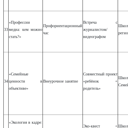
«Профессии
Встреча с
Профориентационный
Шк
33
медиа: кем можно
журналистом/
час
реги
стать?»
видеографом
«Семейные
Совместный проект
Шк
34
ценности в
Внеурочное занятие
«ребёнок +
Семе
объективе»
родитель»
«Экология в кадре:
Эко-квест +
Шк