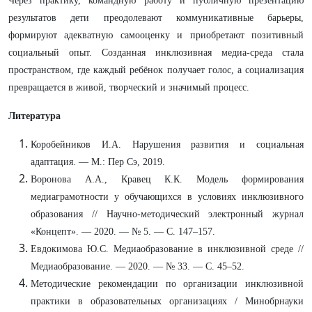
Через практику, командную работу и публичную презентацию
результатов дети преодолевают коммуникативные барьеры,
формируют адекватную самооценку и приобретают позитивный
социальный опыт. Созданная инклюзивная медиа-среда стала
пространством, где каждый ребёнок получает голос, а социализация
превращается в живой, творческий и значимый процесс.
Литература
Коробейников И.А. Нарушения развития и социальная
адаптация. — М.: Пер Сэ, 2019.
Воронова А.А., Кравец К.К. Модель формирования
медиаграмотности у обучающихся в условиях инклюзивного
образования // Научно-методический электронный журнал
«Концепт». — 2020. — № 5. — С. 147–157.
Евдокимова Ю.С. Медиаобразование в инклюзивной среде //
Медиаобразование. — 2020. — № 33. — С. 45–52.
Методические рекомендации по организации инклюзивной
практики в образовательных организациях / Минобрнауки