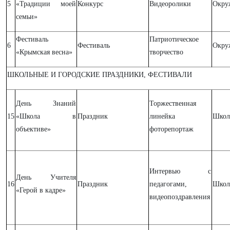
5
«Традиции моей
Конкурс
Видеоролики
Окру
семьи»
Фестиваль
Патриотическое
6
Фестиваль
Окру
«Крымская весна»
творчество
ШКОЛЬНЫЕ И ГОРОДСКИЕ ПРАЗДНИКИ, ФЕСТИВАЛИ
День Знаний
Торжественная
15
«Школа в
Праздник
линейка
Школ
объективе»
фоторепортаж
Интервью с
День Учителя
16
Праздник
педагогами,
Школ
«Герой в кадре»
видеопоздравления