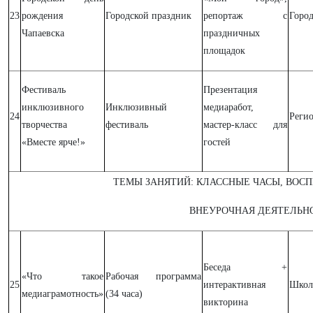
23
рождения
Городской праздник
репортаж с
Горо
Чапаевска
праздничных
площадок
Фестиваль
Презентация
инклюзивного
Инклюзивный
медиаработ,
24
Реги
творчества
фестиваль
мастер-класс для
«Вместе ярче!»
гостей
ТЕМЫ ЗАНЯТИЙ: КЛАССНЫЕ ЧАСЫ, ВОС
ВНЕУРОЧНАЯ ДЕЯТЕЛЬН
Беседа +
«Что такое
Рабочая программа
25
интерактивная
Школ
медиаграмотность»
(34 часа)
викторина