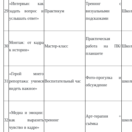
«Интервью: как
Тренинг с
29
задать вопрос и
Практикум
визуальными
Школ
услышать ответ»
подсказками
Практическая
Монтаж: от кадра
30
Мастер-класс
работа на ПК/
Школ
к истории»
планшете
«Герой моего
Фото-прогулка и
31
репортажа: учимся
Воспитательный час
школ
обсуждение
видеть важное»
«Медиа и эмоции:
Арт-терапия +
32
как выразить
тренинг
школ
съёмка
чувство в кадре»