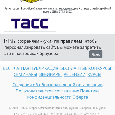
Регистрация Российской книжной палаты, международный стандартный серийный
номер ISSN: 2713-282X
Мы сохраняем «куки»
по правилам,
чтобы
персонализировать сайт. Вы можете запретить
это в настройках браузера
Ясно
БЕСПЛАТНАЯ ПУБЛИКАЦИЯ
БЕСПЛАТНЫЕ КОНКУРСЫ
СЕМИНАРЫ
ВЕБИНАРЫ
РЕЦЕНЗИИ
КУРСЫ
Сведения об образовательной организации
Пользовательское соглашение
Политика
конфиденциальности
Оферта
© 2010 – 2026, Всероссийский педагогический журнал «Современный урок
»
ISSN: 2713 – 282X, УДК 371.321.1(051), ББК 74.202.701, Авт. знак С56