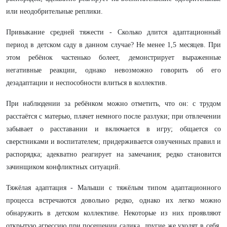
или неодобрительные реплики.
Привыкание средней тяжести - Сколько длится адаптационный
период в детском саду в данном случае? Не менее 1,5 месяцев. При
этом ребёнок частенько болеет, демонстрирует выраженные
негативные реакции, однако невозможно говорить об его
дезадаптации и неспособности влиться в коллектив.
При наблюдении за ребёнком можно отметить, что он: с трудом
расстаётся с матерью, плачет немного после разлуки; при отвлечении
забывает о расставании и включается в игру; общается со
сверстниками и воспитателем; придерживается озвученных правил и
распорядка; адекватно реагирует на замечания; редко становится
зачинщиком конфликтных ситуаций.
Тяжёлая адаптация - Малыши с тяжёлым типом адаптационного
процесса встречаются довольно редко, однако их легко можно
обнаружить в детском коллективе. Некоторые из них проявляют
открытую агрессию при посещении садика, другие же уходят в себя,