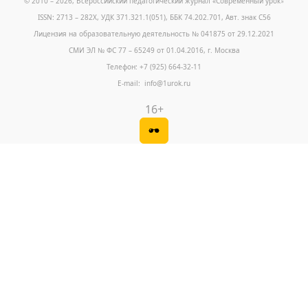
© 2010 – 2026, Всероссийский педагогический журнал «Современный урок
»
ISSN: 2713 – 282X, УДК 371.321.1(051), ББК 74.202.701, Авт. знак С56
Лицензия на образовательную деятельность № 041875 от 29.12.2021
СМИ ЭЛ № ФС 77 – 65249 от 01.04.2016, г. Москва
Телефон: +7 (925) 664-32-11
E-mail: info@1urok.ru
16+