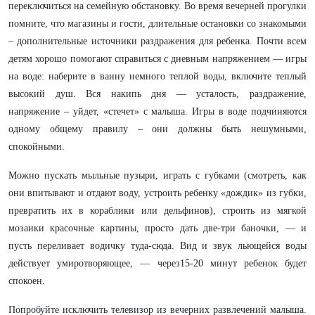
переключиться на семейную обстановку. Во время вечерней прогулки
помните, что магазины и гости, длительные остановки со знакомыми
– дополнительные источники раздражения для ребенка. Почти всем
детям хорошо помогают справиться с дневным напряжением — игры
на воде: наберите в ванну немного теплой воды, включите теплый
высокий душ. Вся накипь дня — усталость, раздражение,
напряжение – уйдет, «стечет» с малыша. Игры в воде подчиняются
одному общему правилу – они должны быть нешумными,
спокойными.
Можно пускать мыльные пузыри, играть с губками (смотреть, как
они впитывают и отдают воду, устроить ребенку «дождик» из губки,
превратить их в кораблики или дельфинов), строить из мягкой
мозаики красочные картины, просто дать две-три баночки, — и
пусть переливает водичку туда-сюда. Вид и звук льющейся воды
действует умиротворяющее, — через15-20 минут ребенок будет
спокоен.
Попробуйте исключить телевизор из вечерних развлечений малыша.