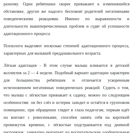
разному. Одни ребятишки скорее привыкают к изменившейся
обстановке, другие же надолго беспокоят родителей негативными
поведенческими реакциями. Именно по выраженности и
длительности вышеперечисленных проблем и судят об успешности
адаптационного процесса.
Психологи выделяют несколько степеней адаптационного процесса,
характерных для малышей преддошкольного возраста.
Лёгкая адаптация - В этом случае малыш вливается в детский
коллектив за 2 — 4 недели. Подобный вариант адаптации характерен
для большинства ребятишек и отличается ускоренным
исчезновением негативных поведенческих реакций. Судить о том,
что малыш с лёгкостью привыкает к садику, можно по следующим
особенностям: он без слёз и истерик заходит и остаётся в групповом
помещении; при обращении глядит в глаза педагогам; первым идёт
на контакт с ровесниками; способен занять себя на короткий
промежуток времени; с лёгкостью подстраивается под дневной
распорядок; адекватно реагирует на воспитательские одобрительные