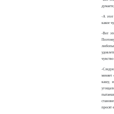
думаете
-А этот
какое ч
-Вот э
Поэтом
любопыт
удовлет
чувство
-Следую
меняет 
кашу, 
угощал
пытаешь
станови
просят 