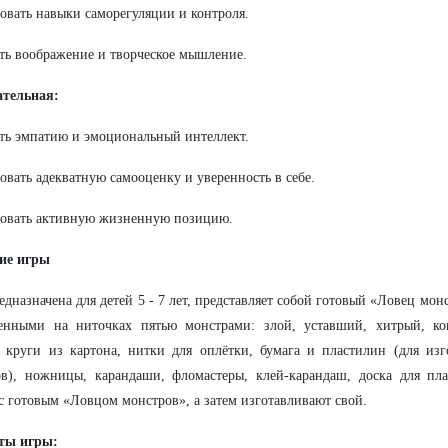
вать навыки саморегуляции и контроля.
ть воображение и творческое мышление.
ательная:
ть эмпатию и эмоциональный интеллект.
вать адекватную самооценку и уверенность в себе.
овать активную жизненную позицию.
ие игры
едназначена для детей 5 - 7 лет, представляет собой готовый «Ловец мон
енными на ниточках пятью монстрами: злой, уставший, хитрый, ко
 круги из картона, нитки для оплётки, бумага и пластилин (для изг
в), ножницы, карандаши, фломастеры, клей-карандаш, доска для пла
с готовым «Ловцом монстров», а затем изготавливают свой.
ты игры: