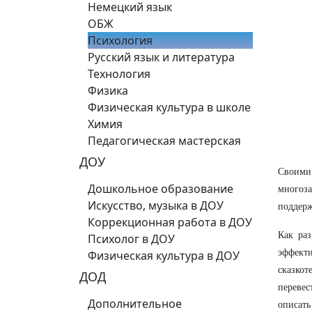
Немецкий язык
ОБЖ
Психология
Русский язык и литература
Технология
Физика
Физическая культура в школе
Химия
Педагогическая мастерская
ДОУ
Своими
Дошкольное образование
многоза
Искусство, музыка в ДОУ
поддерж
Коррекционная работа в ДОУ
Как ра
Психолог в ДОУ
эффект
Физическая культура в ДОУ
сказкот
ДОД
перевес
Дополнительное
описать