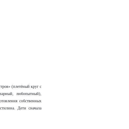
стров» (плетёный круг с
варный, любопытный),
отовления собственных
стилина. Дети сначала