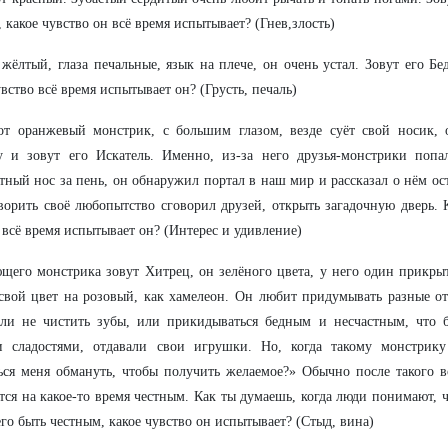
, какое чувство он всё время испытывает? (Гнев,злость)
 жёлтый, глаза печальные, язык на плече, он очень устал. Зовут его Бе
увство всё время испытывает он? (Грусть, печаль)
тот оранжевый монстрик, с большим глазом, везде суёт свой носик,
у и зовут его Искатель. Именно, из-за него друзья-монстрики попа
ный нос за пень, он обнаружил портал в наш мир и рассказал о нём ост
ворить своё любопытство сговорил друзей, открыть загадочную дверь. К
 всё время испытывает он? (Интерес и удивление)
щего монстрика зовут Хитрец, он зелёного цвета, у него один прикрыт
свой цвет на розовый, как хамелеон. Он любит придумывать разные от
или не чистить зубы, или прикидываться бедным и несчастным, что 
и сладостями, отдавали свои игрушки. Но, когда такому монстрику
ся меня обмануть, чтобы получить желаемое?» Обычно после такого в
тся на какое-то время честным. Как ты думаешь, когда люди понимают, 
его быть честным, какое чувство он испытывает? (Стыд, вина)