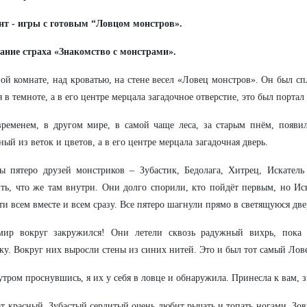
нт - игры с готовым “Ловцом монстров».
ание страха «Знакомство с монстрами».
ой комнате, над кроватью, на стене весел «Ловец монстров». Он был сп
я в темноте, а в его центре мерцала загадочное отверстие, это был портал
ременем, в другом мире, в самой чаще леса, за старым пнём, появил
ный из веток и цветов, а в его центре мерцала загадочная дверь.
ы пятеро друзей монстриков – Зубастик, Бедолага, Хитрец, Искател
ть, что же там внутри. Они долго спорили, кто пойдёт первым, но Иск
ти всем вместе и всем сразу. Все пятеро шагнули прямо в светящуюся две
мир вокруг закружился! Они летели сквозь радужный вихрь, пока
у. Вокруг них выросли стены из синих нитей. Это и был тот самый Лов
утром проснувшись, я их у себя в ловце и обнаружила. Принесла к вам, 
от красный. Зубастый сердитый очень любит рычать и топать ногами. Зов