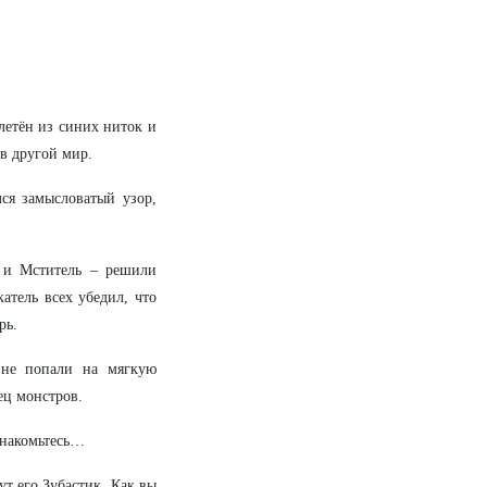
летён из синих ниток и
 в другой мир.
ся замысловатый узор,
ь и Мститель – решили
атель всех убедил, что
рь.
 не попали на мягкую
ец монстров.
знакомьтесь…
ут его Зубастик. Как вы