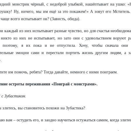
едний монстрик чёрный, с недоброй улыбкой, нашёптывает на ушко: «
рушку! Ну, ничего, мы им ещё за это покажем!» А зовут его Мститель.
 чаще всего испытывает он? (Зависть, обида).
и каждый из них испытывает разные чувство, но для счастья необходима 
 никто из них не испытывает, но зато они с удовольствием воруют р
 поэтому, я их пока и не отпустила. Хочу, чтобы сначала они 
тельные эмоции сами и перестали портить жизнь другим людям, а з
.
тите им помочь, ребята? Тогда давайте, немного с ними поиграем.
ение остроты переживания «Поиграй с монстрами».
 с Зубастиком.
ы злитесь, вы становитесь похожи на Зубастика?
аю вам – остудить его, и заодно научиться остужаться самим, когда злитес