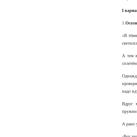
I вариа
1.
Осозн
«В тёмн
светилс
А тем в
сплетён
Однажд
провери
надо ид
Вдруг 
пружинк
А рано 
-Вот эт