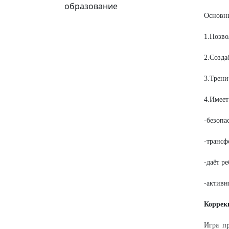
образование
Основны
1.Позво
2.Созда
3.Трени
4.Имеет
-безопа
-трансф
-даёт р
-активн
Коррек
Игра пр