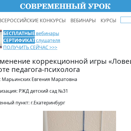
ВСЕРОССИЙСКИЕ КОНКУРСЫ
ВЕБИНАРЫ
КУРСЫ
БЕСПЛАТНЫЕ
вебинары
СЕРТИФИКАТ
слушателя
ПОЛУЧИТЬ СЕЙЧАС >>>
менение коррекционной игры «Ловец
оте педагога-психолога
: Марьинских Евгения Маратовна
изация: РЖД детский сад №31
енный пункт: г.Екатеринбург