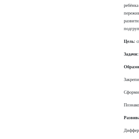
ребёнка
пережив
развити
подгруп
Цель:
с
Задачи:
Образо
Закрепи
Сформир
Познако
Развив
Диффер