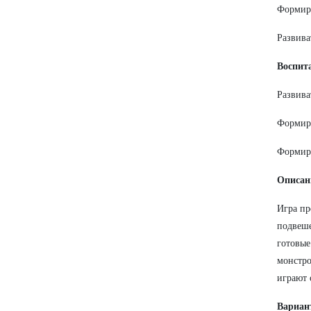
Формиро
Развива
Воспит
Развива
Формиро
Формир
Описан
Игра пр
подвеш
готовые
монстро
играют 
Вариан