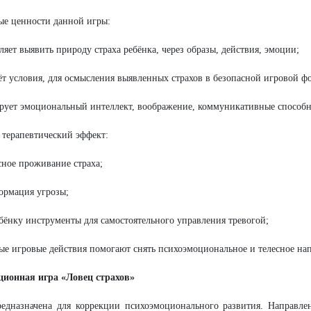
е ценности данной игры:
ляет выявить природу страха ребёнка, через образы, действия, эмоции;
ёт условия, для осмысления выявленных страхов в безопасной игровой ф
рует эмоциональный интеллект, воображение, коммуникативные способн
 терапевтический эффект:
сное проживание страха;
ормация угрозы;
ебёнку инструменты для самостоятельного управления тревогой;
ые игровые действия помогают снять психоэмоциональное и телесное на
ционная игра «Ловец страхов»
едназначена для коррекции психоэмоционального развития. Направле