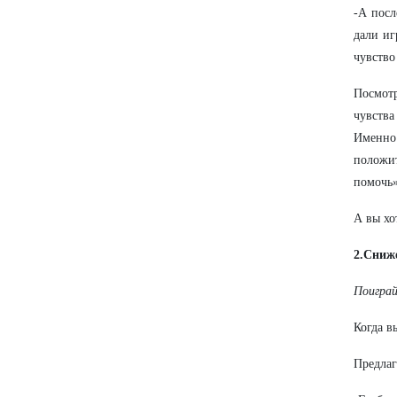
-А посл
дали иг
чувство
Посмотр
чувства
Именно
положи
помочь»
А вы хо
2.Сниж
Поиграй
Когда в
Предлаг